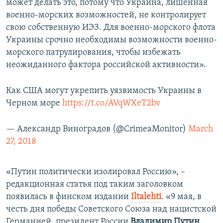
может делать это, потому что Украина, лишенная
военно-морских возможностей, не контролирует
свою собственную ИЭЗ. Для военно-морского флота
Украины срочно необходимы возможности военно-
морского патрулирования, чтобы избежать
неожиданного фактора российской активности».
Как США могут укрепить уязвимость Украины в
Черном море
https://t.co/AVqWXeT2bv
— Александр Виноградов (@CrimeaMonitor)
March
27, 2018
«Путин политически изолировал Россию», –
редакционная статья под таким заголовком
появилась в финском издании
Iltalehti
. «9 мая, в
честь дня победы Советского Союза над нацистской
Германией, президент России
Владимир Путин