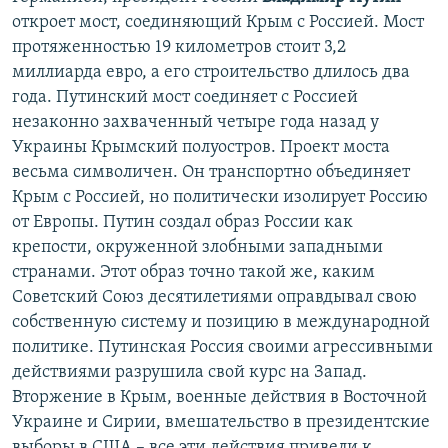
откроет мост, соединяющий Крым с Россией. Мост
протяженностью 19 километров стоит 3,2
миллиарда евро, а его строительство длилось два
года. Путинский мост соединяет с Россией
незаконно захваченный четыре года назад у
Украины Крымский полуостров. Проект моста
весьма символичен. Он транспортно объединяет
Крым с Россией, но политически изолирует Россию
от Европы. Путин создал образ России как
крепости, окруженной злобными западными
странами. Этот образ точно такой же, каким
Советский Союз десятилетиями оправдывал свою
собственную систему и позицию в международной
политике. Путинская Россия своими агрессивными
действиями разрушила свой курс на Запад.
Вторжение в Крым, военные действия в Восточной
Украине и Сирии, вмешательство в президентские
выборы в США – все эти действия привели к