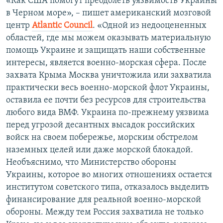
«Как США помогут преодолеть уязвимость Украины
в Черном море», – пишет американский мозговой
центр
Atlantic Council
. «Одной из недооцененных
областей, где мы можем оказывать материальную
помощь Украине и защищать наши собственные
интересы, является военно-морская сфера. После
захвата Крыма Москва уничтожила или захватила
практически весь военно-морской флот Украины,
оставила ее почти без ресурсов для строительства
любого вида ВМФ. Украина по-прежнему уязвима
перед угрозой десантных высадок российских
войск на своем побережье, морским обстрелом
наземных целей или даже морской блокадой.
Необъяснимо, что Министерство обороны
Украины, которое во многих отношениях остается
институтом советского типа, отказалось выделить
финансирование для реальной военно-морской
обороны. Между тем Россия захватила не только