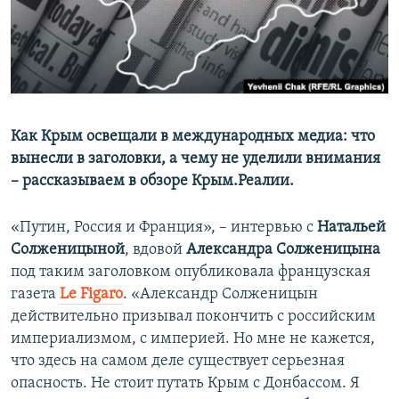
ПРИСОЕДИНЯЙТЕСЬ!
ПОБЕДИТЕЛЕЙ НЕ СУДЯТ?
КРЫМ.НЕПОКОРЕННЫЙ
ELIFBE
УКРАИНСКАЯ ПРОБЛЕМА КРЫМА
Все сайты RFE/RL
Как Крым освещали в международных медиа: что
вынесли в заголовки, а чему не уделили внимания
– рассказываем в обзоре Крым.Реалии.
«Путин, Россия и Франция», – интервью с
Натальей
Солженицыной
, вдовой
Александра Солженицына
под таким заголовком опубликовала французская
газета
Le Figaro
. «Александр Солженицын
действительно призывал покончить с российским
империализмом, с империей. Но мне не кажется,
что здесь на самом деле существует серьезная
опасность. Не стоит путать Крым с Донбассом. Я