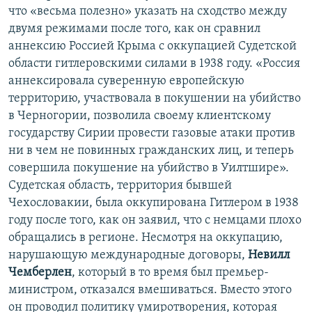
что «весьма полезно» указать на сходство между
двумя режимами после того, как он сравнил
аннексию Россией Крыма с оккупацией Судетской
области гитлеровскими силами в 1938 году. «Россия
аннексировала суверенную европейскую
территорию, участвовала в покушении на убийство
в Черногории, позволила своему клиентскому
государству Сирии провести газовые атаки против
ни в чем не повинных гражданских лиц, и теперь
совершила покушение на убийство в Уилтшире».
Судетская область, территория бывшей
Чехословакии, была оккупирована Гитлером в 1938
году после того, как он заявил, что с немцами плохо
обращались в регионе. Несмотря на оккупацию,
нарушающую международные договоры,
Невилл
Чемберлен
, который в то время был премьер-
министром, отказался вмешиваться. Вместо этого
он проводил политику умиротворения, которая