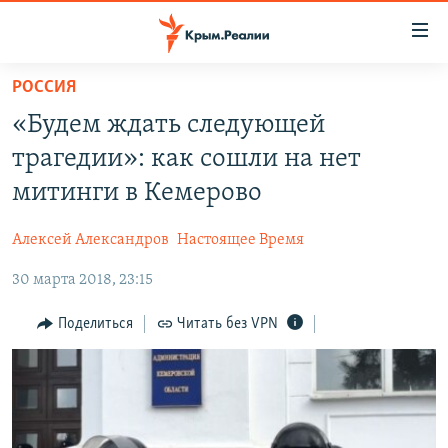
Доступность
ссылки
Вернуться
РОССИЯ
к
НОВОСТИ
«Будем ждать следующей
основному
СПЕЦПРОЕКТЫ
содержанию
трагедии»: как сошли на нет
ВОДА
Вернутся
ГРУЗ 200
митинги в Кемерово
к
ИСТОРИЯ
КАРТА ВОЕННЫХ ОБЪЕКТОВ КРЫМА
главной
Алексей Александров
Настоящее Время
ЕЩЕ
11 ЛЕТ ОККУПАЦИИ КРЫМА. 11 ИСТОРИЙ СОПРОТИВЛЕНИЯ
навигации
Вернутся
30 марта 2018, 23:15
РАДІО СВОБОДА
ИНТЕРАКТИВ
к
КАК ОБОЙТИ БЛОКИРОВКУ
ИНФОГРАФИКА
Поделиться
Читать без VPN
поиску
ТЕЛЕПРОЕКТ КРЫМ.РЕАЛИИ
Українською
СОВЕТЫ ПРАВОЗАЩИТНИКОВ
Qırımtatar
ПРОПАВШИЕ БЕЗ ВЕСТИ