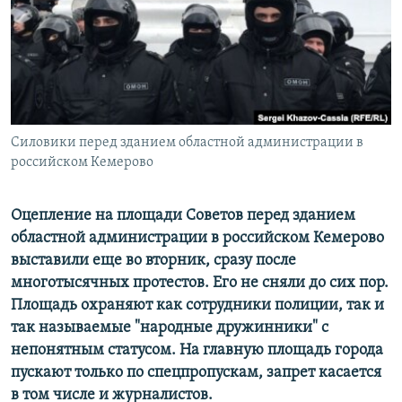
ПРИСОЕДИНЯЙТЕСЬ!
ПОБЕДИТЕЛЕЙ НЕ СУДЯТ?
КРЫМ.НЕПОКОРЕННЫЙ
ELIFBE
УКРАИНСКАЯ ПРОБЛЕМА КРЫМА
Все сайты RFE/RL
Силовики перед зданием областной администрации в
российском Кемерово
Оцепление на площади Советов перед зданием
областной администрации в российском Кемерово
выставили еще во вторник, сразу после
многотысячных протестов. Его не сняли до сих пор.
Площадь охраняют как сотрудники полиции, так и
так называемые "народные дружинники" с
непонятным статусом. На главную площадь города
пускают только по спецпропускам, запрет касается
в том числе и журналистов.