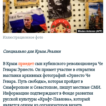
ПРИСОЕДИНЯЙТЕСЬ!
ПОБЕДИТЕЛЕЙ НЕ СУДЯТ?
КРЫМ.НЕПОКОРЕННЫЙ
ELIFBE
УКРАИНСКАЯ ПРОБЛЕМА КРЫМА
Все сайты RFE/RL
Иллюстрационное фото
Специально для Крым.Реалии
В Крым
приедет
сын кубинского революционера Че
Гевары Эрнесто. Он примет участие в открытии
выставки архивных фотографий «Эрнесто Че
Гевара. Путь свободы», которая пройдет в
Симферополе и Севастополе, пишут местные СМИ.
Информацию подтверждают в Фонде развития
русской культуры «Крафт-Павлова», который
является одним из организаторов визита.