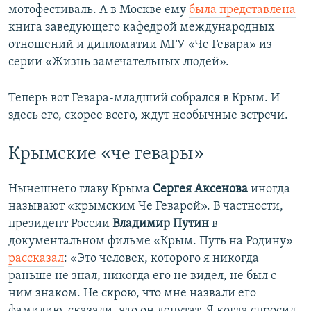
мотофестиваль. А в Москве ему
была представлена
книга заведующего кафедрой международных
отношений и дипломатии МГУ «Че Гевара» из
серии «Жизнь замечательных людей».
Теперь вот Гевара-младший собрался в Крым. И
здесь его, скорее всего, ждут необычные встречи.
Крымские «че гевары»
Нынешнего главу Крыма
Сергея Аксенова
иногда
называют «крымским Че Геварой». В частности,
президент России
Владимир Путин
в
документальном фильме «Крым. Путь на Родину»
рассказал
: «Это человек, которого я никогда
раньше не знал, никогда его не видел, не был с
ним знаком. Не скрою, что мне назвали его
фамилию, сказали, что он депутат. Я когда спросил,