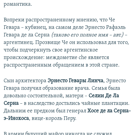
романтика.
Вопреки распространенному мнению, что Че
Гевара – кубинец, на самом деле Эрнесто Рафаэль
Гевара де ла Серна
(таково его полное имя – авт.)
–
аргентинец. Прозвище Че он использовал для того,
чтобы подчеркнуть свое аргентинское
происхождение: междометие che является
распространенным обращением в этой стране.
Сын архитектора
Эрнесто Гевары Линча
, Эрнесто
Гевара получил образование врача. Семья была
довольно состоятельной, матери –
Селии Де Ла
Серна
– в наследство достались чайные плантации.
Дальним ее предком был генерал
Хосе де ла Серна-
э-Инохоса
, вице-король Перу.
В армии будущий майор никогда не служил,