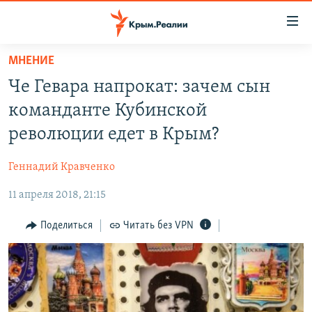
Доступность
ссылки
Вернуться
МНЕНИЕ
к
НОВОСТИ
Че Гевара напрокат: зачем сын
основному
СПЕЦПРОЕКТЫ
содержанию
команданте Кубинской
ВОДА
Вернутся
ГРУЗ 200
революции едет в Крым?
к
ИСТОРИЯ
КАРТА ВОЕННЫХ ОБЪЕКТОВ КРЫМА
главной
Геннадий Кравченко
ЕЩЕ
11 ЛЕТ ОККУПАЦИИ КРЫМА. 11 ИСТОРИЙ СОПРОТИВЛЕНИЯ
навигации
Вернутся
11 апреля 2018, 21:15
РАДІО СВОБОДА
ИНТЕРАКТИВ
к
КАК ОБОЙТИ БЛОКИРОВКУ
ИНФОГРАФИКА
Поделиться
Читать без VPN
поиску
ТЕЛЕПРОЕКТ КРЫМ.РЕАЛИИ
Українською
СОВЕТЫ ПРАВОЗАЩИТНИКОВ
Qırımtatar
ПРОПАВШИЕ БЕЗ ВЕСТИ