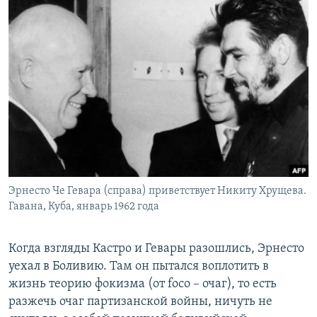
Эрнесто Че Гевара (справа) приветствует Никиту Хрущева.
Гавана, Куба, январь 1962 года
​Когда взгляды Кастро и Гевары разошлись, Эрнесто
уехал в Боливию. Там он пытался воплотить в
жизнь теорию фокизма (от foco – очаг), то есть
разжечь очаг партизанской войны, ничуть не