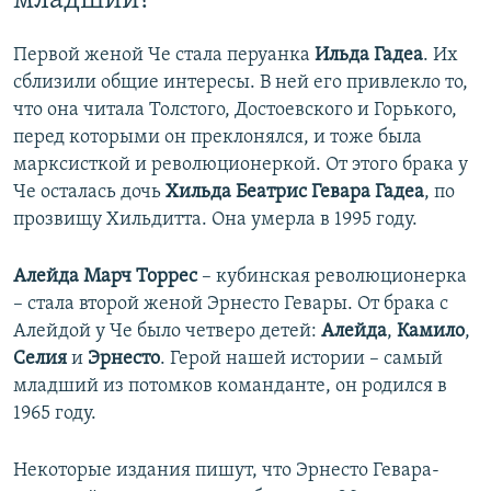
младший?
Первой женой Че стала перуанка
Ильда Гадеа
. Их
сблизили общие интересы. В ней его привлекло то,
что она читала Толстого, Достоевского и Горького,
перед которыми он преклонялся, и тоже была
марксисткой и революционеркой. От этого брака у
Че осталась дочь
Хильда Беатрис Гевара Гадеа
, по
прозвищу Хильдитта. Она умерла в 1995 году.
Алейда Марч Торрес
– кубинская революционерка
– стала второй женой Эрнесто Гевары. От брака с
Алейдой у Че было четверо детей:
Алейда
,
Камило
,
Селия
и
Эрнесто
. Герой нашей истории – самый
младший из потомков команданте, он родился в
1965 году.
Некоторые издания пишут, что Эрнесто Гевара-