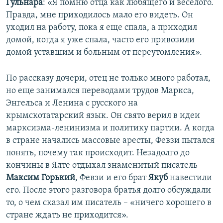
Гульнара
: «Я помню отца как любящего и веселого.
Правда, мне приходилось мало его видеть. Он
уходил на работу, пока я еще спала, а приходил
домой, когда я уже спала, часто его привозили
домой уставшим и больным от переутомления».
По рассказу дочери, отец не только много работал,
но еще занимался переводами трудов Маркса,
Энгельса и Ленина с русского на
крымскотатарский язык. Он свято верил в идеи
марксизма-ленинизма и политику партии. А когда
в стране начались массовые аресты, Февзи пытался
понять, почему так происходит. Незадолго до
кончины в Ялте отдыхал знаменитый писатель
Максим Горький
, Февзи и его брат
Якуб
навестили
его. После этого разговора братья долго обсуждали
то, о чем сказал им писатель – «ничего хорошего в
стране ждать не приходится».