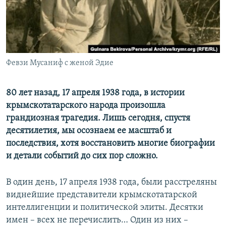
ПРИСОЕДИНЯЙТЕСЬ!
ПОБЕДИТЕЛЕЙ НЕ СУДЯТ?
КРЫМ.НЕПОКОРЕННЫЙ
ELIFBE
Февзи Мусаниф с женой Эдие
УКРАИНСКАЯ ПРОБЛЕМА КРЫМА
Все сайты RFE/RL
80 лет назад, 17 апреля 1938 года, в истории
крымскотатарского народа произошла
грандиозная трагедия. Лишь сегодня, спустя
десятилетия, мы осознаем ее масштаб и
последствия, хотя восстановить многие биографии
и детали событий до сих пор сложно.
В один день, 17 апреля 1938 года, были расстреляны
виднейшие представители крымскотатарской
интеллигенции и политической элиты. Десятки
имен – всех не перечислить… Один из них –