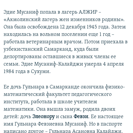
Эдие Мусаниф попала в лагерь АЛЖИР –
«Акмолинский лагерь жен изменников родины».
Она была освобождена 12 декабря 1945 года. Затем
находилась на вольном поселении еще 1 год –
работала ветеринарным врачом. Потом приехала в
узбекистанский Самарканд, куда были
депортированы оставшиеся в живых члены ее
семьи. Эдие Мусаниф-Калайджи умерла 4 апреля
1984 года в Сухуми.
Ее дочь Гульнара в Самарканде окончила физико-
математический факультет педагогического
института, работала в школе учителем
математики. Она вышла замуж, родила двоих
детей: дочь
Элеонору
и сына
Февзи
. Ее настоящее
имя Гульнара Февзиевна Мусаниф. Но в паспорте
написано другое – Гульнара Асановна Калайджи.