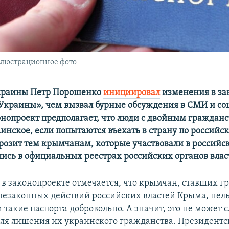
ллюстрационное фото
краины Петр Порошенко
инициировал
изменения в за
Украины», чем вызвал бурные обсуждения в СМИ и соц
онопроект предполагает, что люди с двойным граждан
инское, если попытаются въехать в страну по российск
грозит тем крымчанам, которые участвовали в российс
лись в официальных реестрах российских органов влас
я в законопроекте отмечается, что крымчан, ставших 
 незаконных действий российских властей Крыма, нель
такие паспорта добровольно. А значит, это не может 
ля лишения их украинского гражданства. Президент