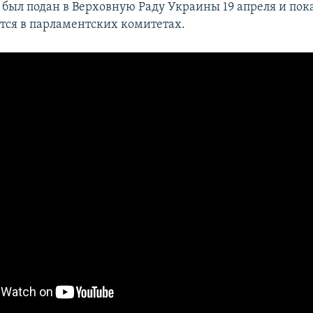
 был подан в Верховную Раду Украины 19 апреля и пок
тся в парламентских комитетах.