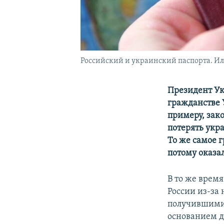
Российский и украинский паспорта. И
Президент У
гражданстве 
примеру, зак
потерять укра
То же самое 
потому оказа
В то же врем
России из-за
получившими 
основанием д