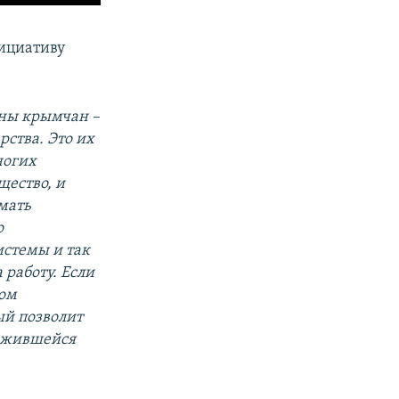
ициативу
ны крымчан –
рства. Это их
ногих
ество, и
мать
о
истемы и так
 работу. Если
вом
ый позволит
ложившейся