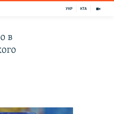
УКР
КТА
о в
кого