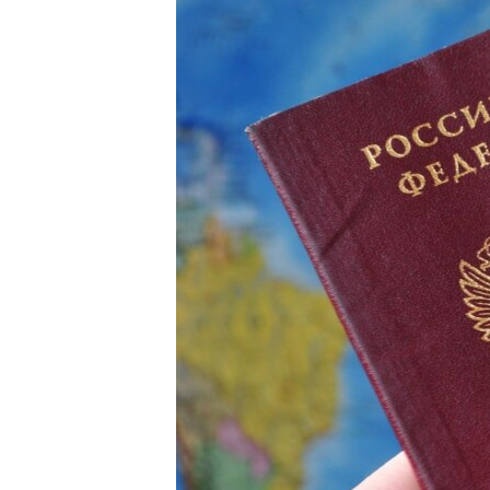
ПОБЕДИТЕЛЕЙ НЕ СУДЯТ?
КРЫМ.НЕПОКОРЕННЫЙ
ELIFBE
УКРАИНСКАЯ ПРОБЛЕМА КРЫМА