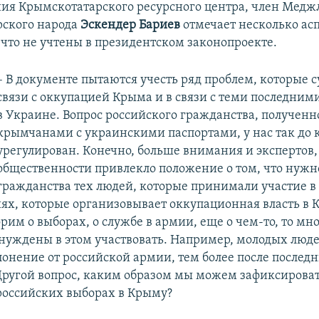
ния Крымскотатарского ресурсного центра, член Медж
рского народа
Эскендер Бариев
отмечает несколько асп
 что не учтены в президентском законопроекте.
– В документе пытаются учесть ряд проблем, которые 
связи с оккупацией Крыма и в связи с теми последним
в Украине. Вопрос российского гражданства, полученн
крымчанами с украинскими паспортами, у нас так до 
урегулирован. Конечно, больше внимания и экспертов,
общественности привлекло положение о том, что нужн
гражданства тех людей, которые принимали участие в 
ях, которые организовывает оккупационная власть в 
рим о выборах, о службе в армии, еще о чем-то, то мн
уждены в этом участвовать. Например, молодых люде
клонение от российской армии, тем более после послед
 Другой вопрос, каким образом мы можем зафиксировать
 российских выборах в Крыму?