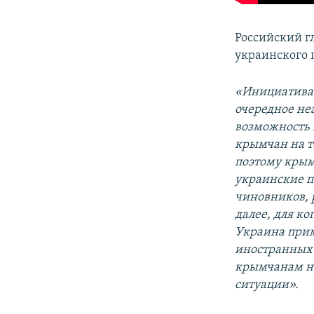
Российский 
украинского 
«Инициатива
очередное неа
возможность и
крымчан на т
поэтому крым
украинские п
чиновников, 
далее, для ко
Украина прим
иностранных 
крымчанам не
ситуации».