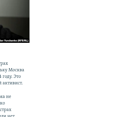
трах
льку Москва
 году. Это
 активист.
ома не
тко
страх
ли нет,