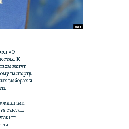
кон «О
сетях. К
ством могут
ому паспорту.
ких выборах и
ти.
гражданами
зя считать
служить
ский