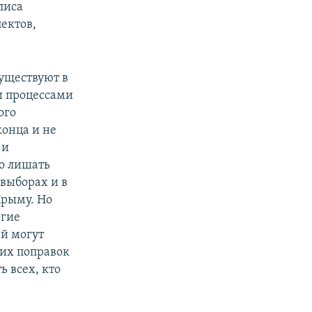
лиса
ектов,
существуют в
и процессами
ого
конца и не
 и
о лишать
выборах и в
Крыму. Но
огие
й могут
них поправок
 всех, кто