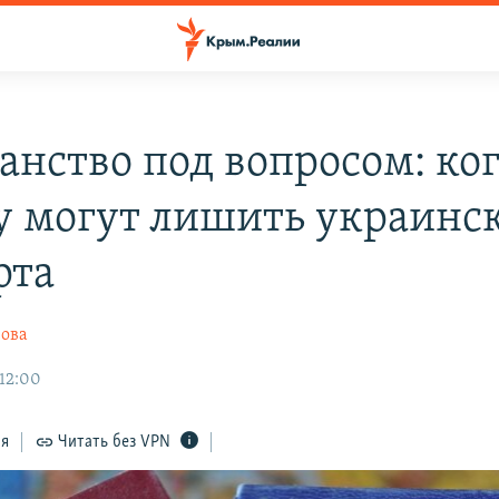
анство под вопросом: ког
 могут лишить украинс
рта
нова
 12:00
ся
Читать без VPN