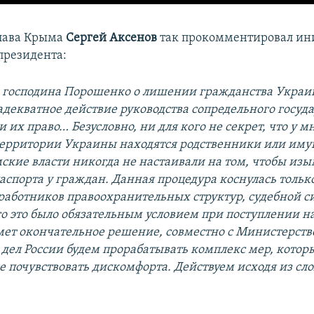
глава Крыма
Сергей Аксенов
так прокомментировал ин
президента:
 господина Порошенко о лишении гражданства Украи
декватное действие руководства сопредельного госуда
 их право… Безусловно, ни для кого не секрет, что у м
ерритории Украины находятся родственники или имущ
ские власти никогда не настаивали на том, чтобы изы
аспорта у граждан. Данная процедура коснулась тольк
работников правоохранительных структур, судебной с
го это было обязательным условием при поступлении на
ет окончательное решение, совместно с Министерст
дел России будем прорабатывать комплекс мер, котор
 почувствовать дискомфорта. Действуем исходя из с