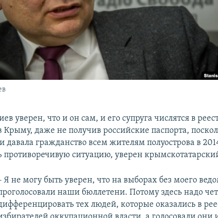
ев
иев уверен, что и он сам, и его супруга числятся в реес
в Крыму, даже не получив российские паспорта, поско
 давала гражданство всем жителям полуострова в 2014
ь противоречивую ситуацию, уверен крымскотатарский
– Я не могу быть уверен, что на выборах без моего вед
проголосовали наши бюллетени. Потому здесь надо че
дифференцировать тех людей, которые оказались в рее
избирателей оккупационной власти, а голосовали они и