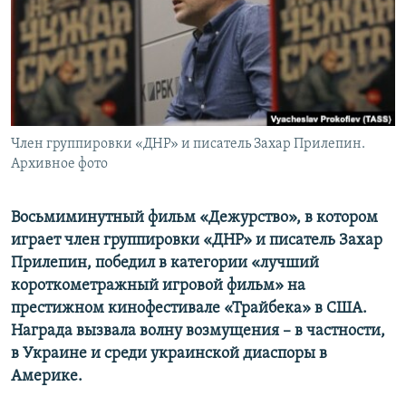
ПРИСОЕДИНЯЙТЕСЬ!
ПОБЕДИТЕЛЕЙ НЕ СУДЯТ?
КРЫМ.НЕПОКОРЕННЫЙ
ELIFBE
УКРАИНСКАЯ ПРОБЛЕМА КРЫМА
Все сайты RFE/RL
Член группировки «ДНР» и писатель Захар Прилепин.
Архивное фото
Восьмиминутный фильм «Дежурство», в котором
играет член группировки «ДНР» и писатель Захар
Прилепин, победил в категории «лучший
короткометражный игровой фильм» на
престижном кинофестивале «Трайбека» в США.
Награда вызвала волну возмущения – в частности,
в Украине и среди украинской диаспоры в
Америке.