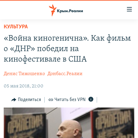
Доступность
ссылки
Вернуться
КУЛЬТУРА
к
НОВОСТИ
«Война киногенична». Как фильм
основному
СПЕЦПРОЕКТЫ
содержанию
о «ДНР» победил на
ВОДА
Вернутся
ГРУЗ 200
кинофестивале в США
к
ИСТОРИЯ
КАРТА ВОЕННЫХ ОБЪЕКТОВ КРЫМА
главной
Денис Тимошенко
Донбасс.Реалии
ЕЩЕ
11 ЛЕТ ОККУПАЦИИ КРЫМА. 11 ИСТОРИЙ СОПРОТИВЛЕНИЯ
навигации
Вернутся
05 мая 2018, 21:00
РАДІО СВОБОДА
ИНТЕРАКТИВ
к
КАК ОБОЙТИ БЛОКИРОВКУ
ИНФОГРАФИКА
Поделиться
Читать без VPN
поиску
ТЕЛЕПРОЕКТ КРЫМ.РЕАЛИИ
Українською
СОВЕТЫ ПРАВОЗАЩИТНИКОВ
Qırımtatar
ПРОПАВШИЕ БЕЗ ВЕСТИ