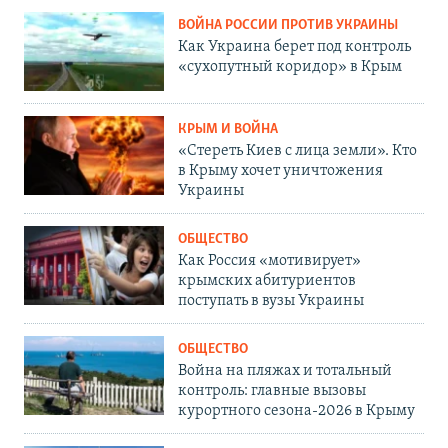
ВОЙНА РОССИИ ПРОТИВ УКРАИНЫ
Как Украина берет под контроль
«сухопутный коридор» в Крым
КРЫМ И ВОЙНА
«Стереть Киев с лица земли». Кто
в Крыму хочет уничтожения
Украины
ОБЩЕСТВО
Как Россия «мотивирует»
крымских абитуриентов
поступать в вузы Украины
ОБЩЕСТВО
Война на пляжах и тотальный
контроль: главные вызовы
курортного сезона-2026 в Крыму