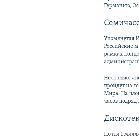
Германию, Эс
Семичасо
Упомянутая И
Российские му
рамках конце
администрац
Несколько «по
пройдут на г
Мира. На пло
часов подряд
Дискотек
Почти 1 милл