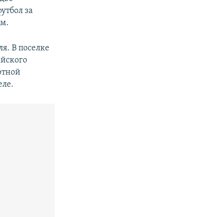
утбол за
ом.
я. В поселке
ийского
ртной
еле.