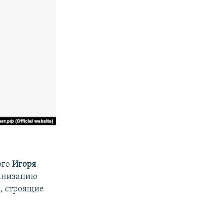
ого
Игоря
ганизацию
ы, строящие