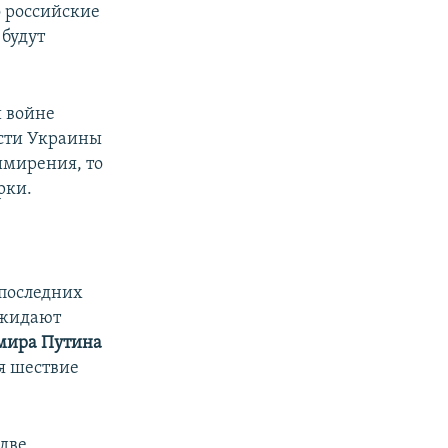
о российские
 будут
й войне
асти Украины
имирения, то
рки.
 последних
ожидают
мира Путина
ся шествие
 две