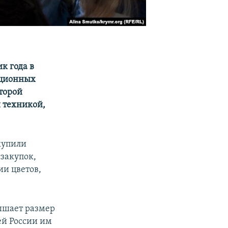
к года в
иционных
торой
й техникой,
купили
закупок,
ии цветов,
вышает размер
ей России им