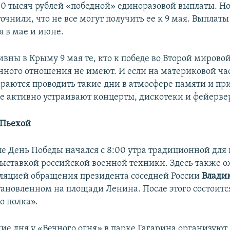
10 тысяч рублей «победной» единоразовой выплаты. Н
чнили, что не все могут получить ее к 9 мая. Выплаты
я в мае и июне.
вны в Крыму 9 мая те, кто к победе во Второй мирово
нного отношения не имеют. И если на материковой ч
тараются проводить такие дни в атмосфере памяти и пр
ве активно устраивают концерты, дискотеки и фейерве
 Пьехой
е День Победы начался с 8:00 утра традиционной для
выставкой российской военной техники. Здесь также 
сляцией обращения президента соседней России
Влади
становленном на площади Ленина. После этого состоит
о полка».
ие дня у «Вечного огня» в парке Гагарина организуют