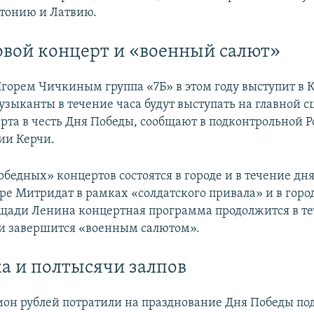
тонию и Латвию.
вой концерт и «военный салют»
горем Чичкиным группа «7Б» в этом году выступит в 
зыканты в течение часа будут выступать на главной сц
рта в честь Дня Победы, сообщают в подконтрольной Р
ии Керчи.
бедных» концертов состоятся в городе и в течение дн
оре Митридат в рамках «солдатского привала» и в горо
щади Ленина концертная программа продолжится в т
 и завершится «военным салютом».
а и полтысячи залпов
ион рублей потратили на празднование Дня Победы п