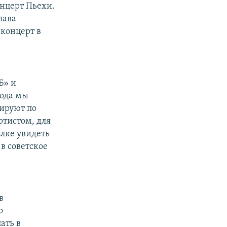
онцерт Пьехи.
лава
 концерт в
Б» и
года мы
ируют по
ртистом, для
елке увидеть
в советское
в
о
ать в