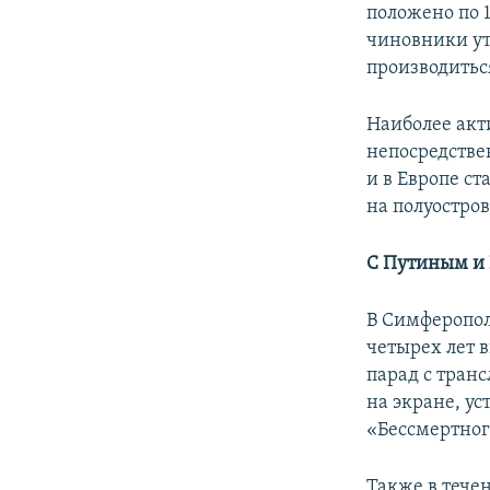
положено по 
чиновники уто
производитьс
Наиболее акти
непосредстве
и в Европе с
на полуостро
С Путиным и
В Симферопол
четырех лет 
парад с тран
на экране, у
«Бессмертног
Также в течен