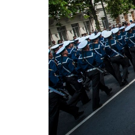
ПОБЕДИТЕЛЕЙ НЕ СУДЯТ?
КРЫМ.НЕПОКОРЕННЫЙ
ELIFBE
УКРАИНСКАЯ ПРОБЛЕМА КРЫМА