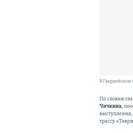
В Гвардейском 
По словам гл
Чичкина
, по
выступления, 
трассу «Таври