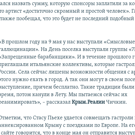
ался назвать сумму, которую спонсоры заплатили за к
то артист «достаточно скромный и простой человек». Г
также пообещал, что это будет не последний подобный
​«В прошлом году на 9 мая у нас выступали «Смысловые
галлюцинации». На День поселка выступали группы «7
«Запрещенные барабанщики». И в течение прошлого 
приглашали итальянские коллективы, которые гастрол
России. Села сейчас лишены возможности общения с а
этого нужно ехать в город. А так они могут в своем пос
выступление, причем бесплатно. Такие традиции были 
время, потом канули в Лету. Мы пытаемся сейчас их
реанимировать», – рассказал
Крым.Реалии
Чичкин.
Отметим, что Стасу Пьехе удается совмещать гастроли 
аннексированном Крыму с поездками по Европе. На ег
айте говорится, что в конце мая он отправится выступ