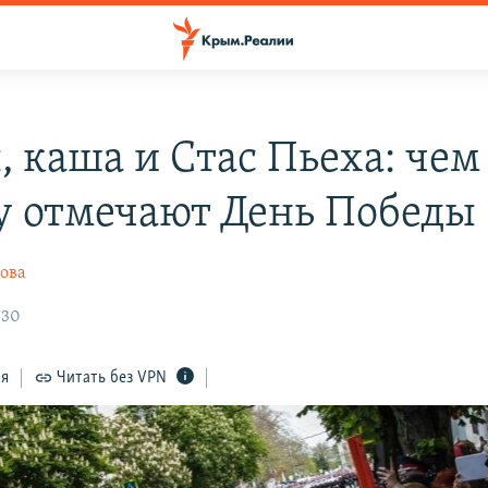
 каша и Стас Пьеха: чем
 отмечают День Победы
ова
:30
ся
Читать без VPN