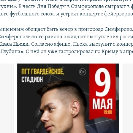
кухни». В честь Дня Победы в Симферополе сыграют в ф
ого футбольного союза и устроят концерт с фейерверк
ыщенным обещает быть вечер в пригороде Симферопол
Симферопольского района ожидают выступления росс
Стаса Пьехи
. Согласно афише, Пьеха выступит с конце
Глубина». С ней он уже гастролировал по Крыму в апр