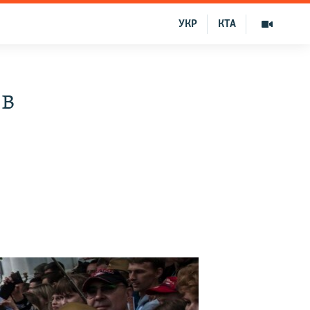
УКР
КТА
 в