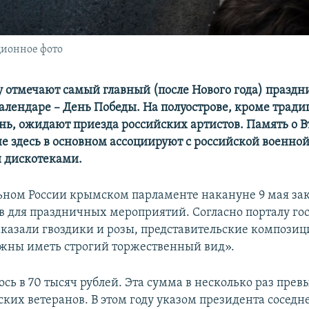
ционное фото
у отмечают самый главный (после Нового года) праздни
календаре
– День Победы. На полуострове, кроме трад
нь, ожидают приезда российских артистов. Память о В
е здесь в основном ассоциируют с российской военно
 дискотеками.
ьном России крымском парламенте накануне 9 мая за
в для праздничных мероприятий. Согласно порталу гос
казали гвоздики и розы, представительские композиц
жны иметь строгий торжественный вид».
ось в 70 тысяч рублей. Эта сумма в несколько раз пре
ких ветеранов. В этом году указом президента соседн