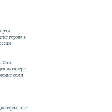
Керчи.
ене города в
оссии
я. Они
дском сквере
ечение семи
одконтрольные