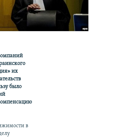
компаний
краинского
ция» их
ательств
ьзу было
ий
 компенсацию
вижимости в
делу