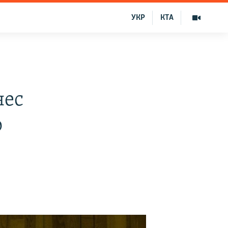
УКР
КТА
нес
о