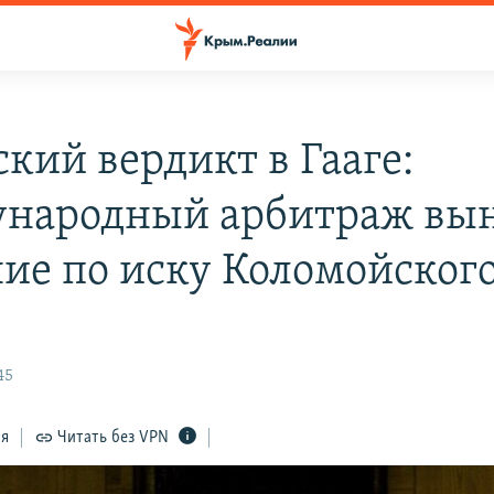
кий вердикт в Гааге:
народный арбитраж вы
ие по иску Коломойског
45
ся
Читать без VPN