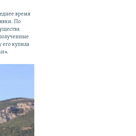
леднее время
явки. По
мущества
, полученные
у его купила
ан».