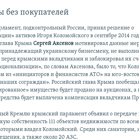
 без покупателей
ламент, подконтрольный России, принял решение о
ции» активов Игоря Коломойского в сентябре 2014 год
 глава Крыма
Сергей Аксенов
мотивировал данные мер
 принадлежащий украинскому бизнесмену, не выполн
а перед крымскими вкладчиками и заблокировал их сч
ционализации», по словам Аксенова, было то, что Ко
им из «инициаторов и финансистов АТО» на юго-восто
 наших сограждан». Российский глава Крыма пообещал
рованное» имущество будет продано на аукционах, а 
редства будет выплачена компенсация вкладчикам Пр
ый Кремлю крымский парламент объявил о передаче 
кую собственность 111 объектов недвижимости по все
 которыми владел Коломойский. Среди них санатории,
щения, а также около 20 АЗС.