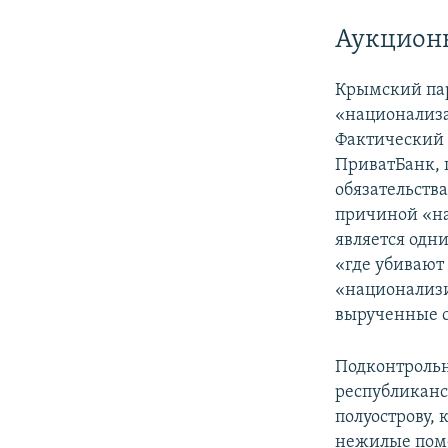
Аукционы
Крымский пар
«национализа
Фактический
ПриватБанк,
обязательств
причиной «на
является одн
«где убивают
«национализи
вырученные с
Подконтрольн
республиканс
полуострову,
нежилые поме