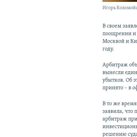
Игорь Коломой
В своем заявл
поощрении и 
Москвой и Ки
году.
Арбитраж объ
вынесли един
убытков. Об 
принято – в 
В то же врем
заявила, что
арбитраж пр
инвестиционн
решению суда