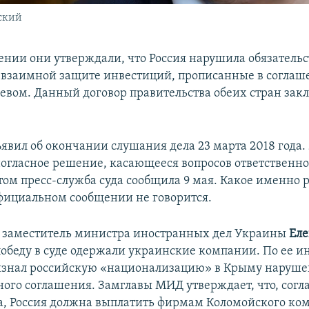
ский
ении они утверждали, что Россия нарушила обязательс
взаимной защите инвестиций, прописанные в согла
евом. Данный договор правительства обеих стран закл
явил об окончании слушания дела 23 марта 2018 года. 
огласное решение, касающееся вопросов ответственно
этом пресс-служба суда сообщила 9 мая. Какое именно
официальном сообщении не говорится.
я заместитель министра иностранных дел Украины
Еле
 победу в суде одержали украинские компании. По ее 
изнал российскую «национализацию» в Крыму наруш
ого соглашения. Замглавы МИД утверждает, что, согл
, Россия должна выплатить фирмам Коломойского ко