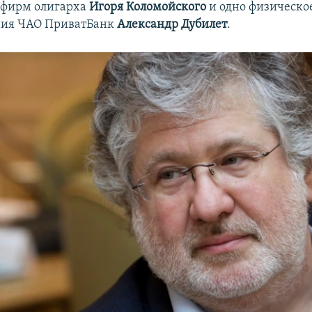
 фирм олигарха
Игоря Коломойского
и одно физическое
ния ЧАО ПриватБанк
Александр Дубилет
.