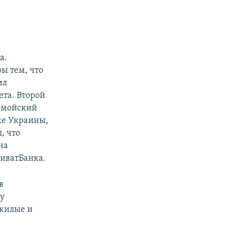
а.
ы тем, что
ил
ета. Второй
ломойский
ке Украины,
, что
на
иватБанка.
в
му
 жилые и