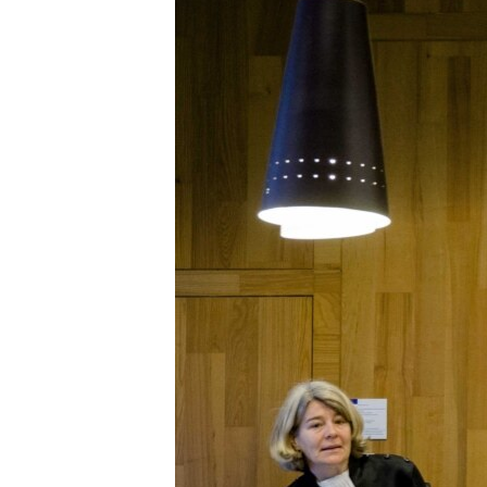
ПОБЕДИТЕЛЕЙ НЕ СУДЯТ?
КРЫМ.НЕПОКОРЕННЫЙ
ELIFBE
УКРАИНСКАЯ ПРОБЛЕМА КРЫМА