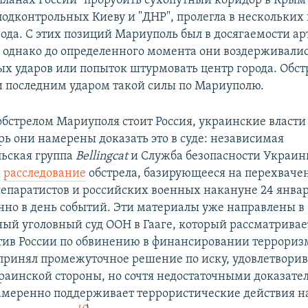
 планах России "прорубить сухопутный коридор в Крым
подконтрольных Киеву и "ДНР", пролегла в нескольких
орода. С этих позиций Мариуполь был в досягаемости а
, однако до определенного момента они воздерживалис
х ударов или попыток штурмовать центр города. Обст
и последним ударом такой силы по Мариуполю.
 обстрелом Мариуполя стоит Россия, украинские власти
рь они намерены доказать это в суде: независимая
льская группа
Bellingcat
и Служба безопасности Украи
и
расследование
обстрела, базирующееся на перехвач
сепаратистов и российских военных накануне 24 январ
нно в день событий. Эти материалы уже направлены в
й уголовный суд ООН в Гааге, который рассматривае
ив России по обвинению в финансировании террориз
д принял промежуточное решение по иску, удовлетворив
раинской стороны, но сочтя недостаточными доказатель
намеренно поддерживает террористические действия н