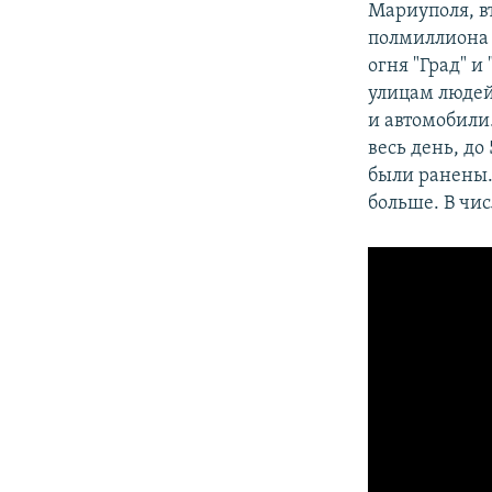
Мариуполя, в
полмиллиона 
огня "Град" 
улицам людей
и автомобили
весь день, до 
были ранены. 
больше. В чи