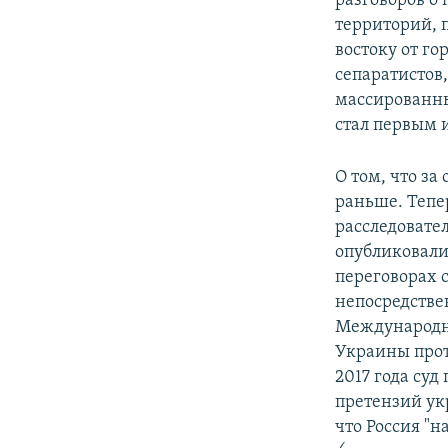
разговоров о
территорий, 
востоку от г
сепаратистов
массированны
стал первым 
О том, что за
раньше. Тепе
расследовате
опубликовал
переговорах 
непосредстве
Международны
Украины прот
2017 года су
претензий ук
что Россия "