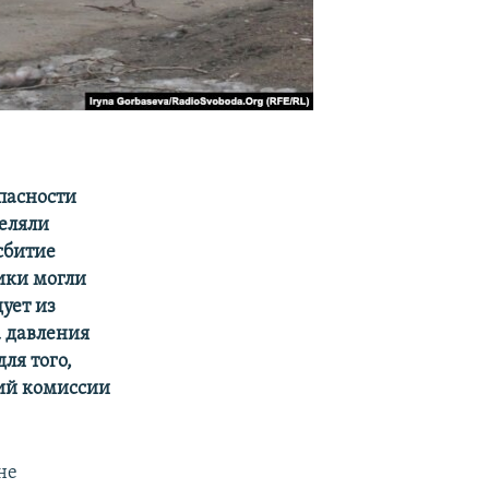
пасности
реляли
сбитие
вики могли
ует из
а давления
ля того,
тий комиссии
не