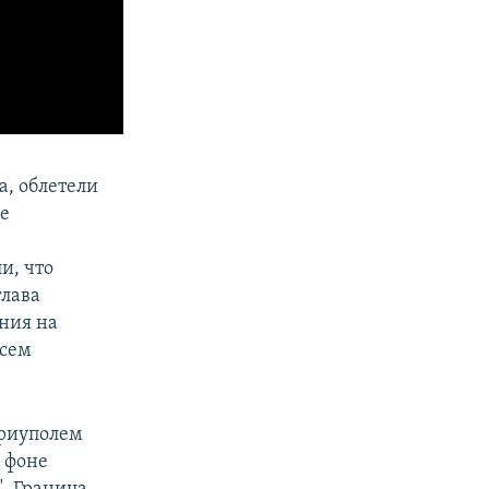
а, облетели
ые
и, что
глава
ения на
всем
ариуполем
 фоне