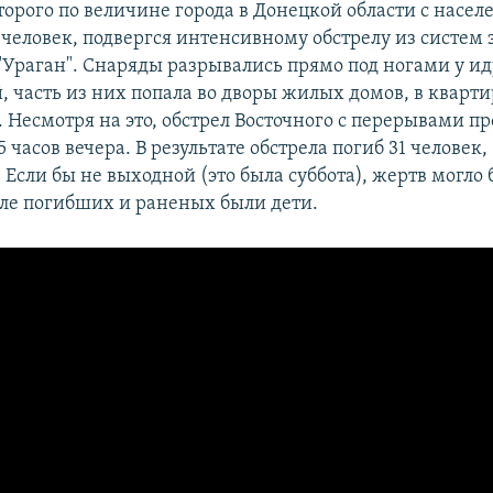
торого по величине города в Донецкой области с насел
человек, подвергся интенсивному обстрелу из систем 
и "Ураган". Снаряды разрывались прямо под ногами у и
, часть из них попала во дворы жилых домов, в кварт
. Несмотря на это, обстрел Восточного с перерывами п
5 часов вечера. В результате обстрела погиб 31 человек,
Если бы не выходной (это была суббота), жертв могло 
сле погибших и раненых были дети.