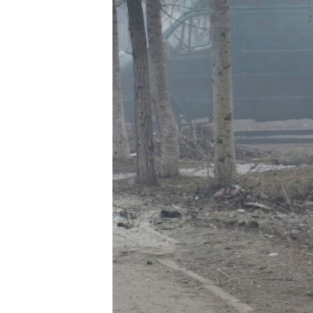
ПОБЕДИТЕЛЕЙ НЕ СУДЯТ?
КРЫМ.НЕПОКОРЕННЫЙ
ELIFBE
УКРАИНСКАЯ ПРОБЛЕМА КРЫМА