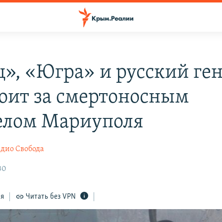
ц», «Югра» и русский ген
тоит за смертоносным
елом Мариуполя
дио Свобода
30
ся
Читать без VPN