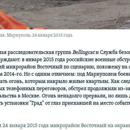
а. Мариуполь, 24 января 2015 года
я расследовательская группа
Bellingcat
и Служба безо
рждают: в январе 2015 года российские военные обст
й микрорайон Восточный по сценарию, похожему на 
ом 2014-го. Но с одним отличием: под Мариуполем бое
ать огонь, которым накрыло жилые кварталы.​ Как след
х телефонных переговоров, обстрел продолжили из-з
льства в Москве. Огонь ненадолго прервали, но лишь д
ть установки "Град" от глаз приехавшей на место собы
 24 января 2015 года микрорайон Восточный на окраи