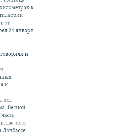
". Граница
 километрах к
ртиллерии
ь от
рел 24 января
 говорили и
ны
енных
я и
т иск
ма. Весной
 часть
ства того,
а Донбассе"