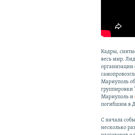
Кадры, сняты
весь мир. Ли
организации 
самопровозгл
Мариуполь об
группировки
Мариуполь и
погибшим в Д
С начала соб
несколько ра