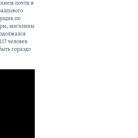
ением почти в
залпового
дущих по
иры, магазины
родолжался
 117 человек
быть гораздо