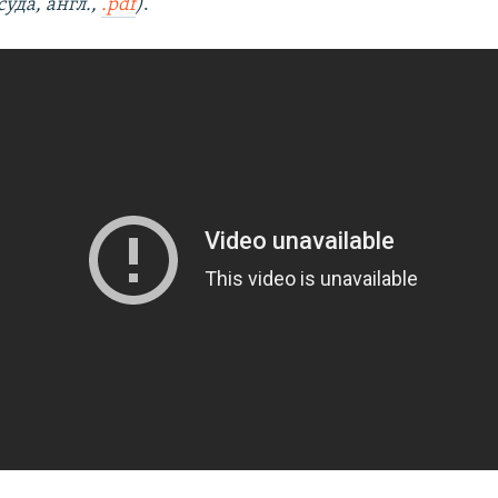
суда, англ.,
.pdf
)
.