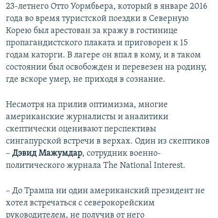
23-летнего Отто Уормбьера, который в январе 2016
года во время туристской поездки в Северную
Корею был арестован за кражу в гостинице
пропагандистского плаката и приговорен к 15
годам каторги. В лагере он впал в кому, и в таком
состоянии был освобожден и перевезен на родину,
где вскоре умер, не приходя в сознание.
Несмотря на прилив оптимизма, многие
американские журналисты и аналитики
скептически оценивают перспективы
сингапурской встречи в верхах. Один из скептиков
–
Дэвид Мажумдар
, сотрудник военно-
политического журнала The National Interest.
– До Трампа ни один американский президент не
хотел встречаться с северокорейским
руководителем, не получив от него