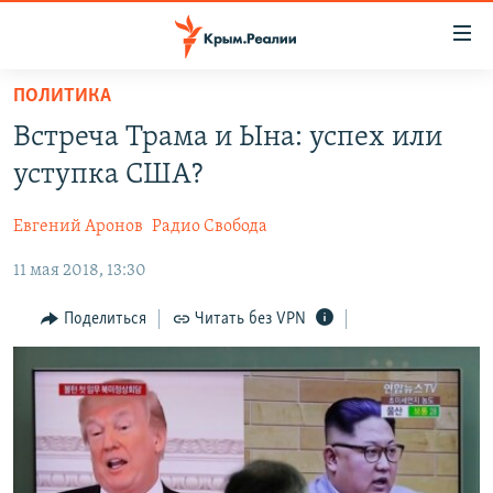
Доступность
ссылки
Вернуться
ПОЛИТИКА
к
НОВОСТИ
Встреча Трама и Ына: успех или
основному
СПЕЦПРОЕКТЫ
содержанию
уступка США?
ВОДА
Вернутся
ГРУЗ 200
к
Евгений Аронов
Радио Свобода
ИСТОРИЯ
КАРТА ВОЕННЫХ ОБЪЕКТОВ КРЫМА
главной
11 мая 2018, 13:30
ЕЩЕ
11 ЛЕТ ОККУПАЦИИ КРЫМА. 11 ИСТОРИЙ СОПРОТИВЛЕНИЯ
навигации
Вернутся
РАДІО СВОБОДА
ИНТЕРАКТИВ
Поделиться
Читать без VPN
к
КАК ОБОЙТИ БЛОКИРОВКУ
ИНФОГРАФИКА
поиску
ТЕЛЕПРОЕКТ КРЫМ.РЕАЛИИ
Українською
СОВЕТЫ ПРАВОЗАЩИТНИКОВ
Qırımtatar
ПРОПАВШИЕ БЕЗ ВЕСТИ