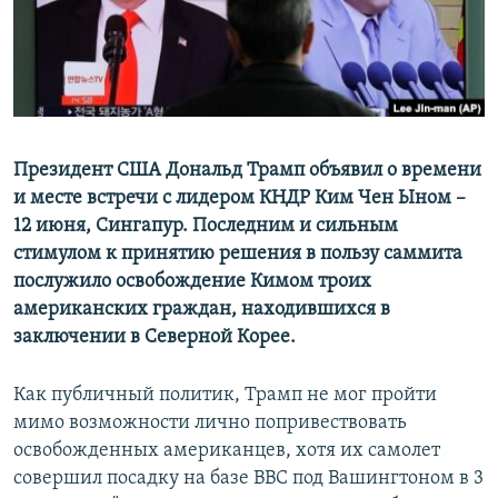
ПРИСОЕДИНЯЙТЕСЬ!
ПОБЕДИТЕЛЕЙ НЕ СУДЯТ?
КРЫМ.НЕПОКОРЕННЫЙ
ELIFBE
УКРАИНСКАЯ ПРОБЛЕМА КРЫМА
Все сайты RFE/RL
Президент США Дональд Трамп объявил о времени
и месте встречи с лидером КНДР Ким Чен Ыном –
12 июня, Сингапур. Последним и сильным
стимулом к принятию решения в пользу саммита
послужило освобождение Кимом троих
американских граждан, находившихся в
заключении в Северной Корее.
Как публичный политик, Трамп не мог пройти
мимо возможности лично попривествовать
освобожденных американцев, хотя их самолет
совершил посадку на базе ВВС под Вашингтоном в 3