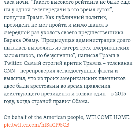
часа ночи. "Такого высокого рейтинга не было еще
ни у одной телепередачи в это время суток",
пошутил Трамп. Как публичный политик,
президент не мог пройти и мимо шанса в
очередной раз уколоть своего предшественника
Барака Обаму. "Предыдущая администрация долго
пыталась вызволить из лагеря трех американских
заложников, но безуспешно", написал Трамп в
Twitter. Самый строгий критик Трампа – телеканал
CNN – перепроверил легкодоступные факты и
выяснил, что из троих американских пленников
двое были арестованы во время правления
действующего президента и только один – в 2015
году, когда страной правил Обама.
On behalf of the American people, WELCOME HOME!
pic.twitter.com/hISaCI95CB