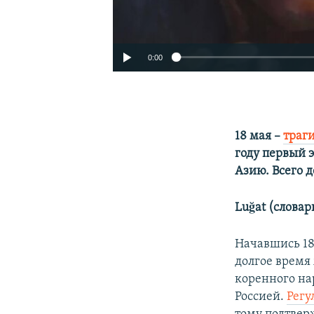
0:00
18 мая –​
траг
году первый 
Азию. Всего д
Luğat (словар
Начавшись 18
долгое время
коренного на
Россией.
Регу