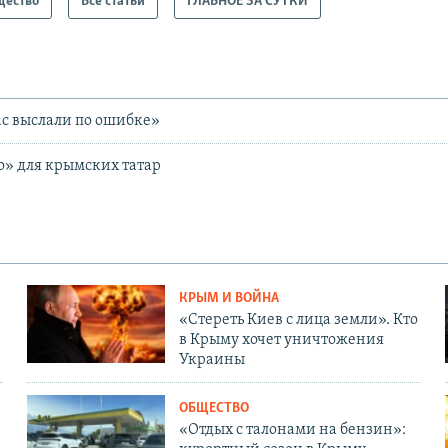
щество
Все статьи
ГЛАВНОЕ ЗА СУТКИ
ас выслали по ошибке»
о» для крымских татар
КРЫМ И ВОЙНА
«Стереть Киев с лица земли». Кто
в Крыму хочет уничтожения
Украины
ОБЩЕСТВО
«Отдых с талонами на бензин»: