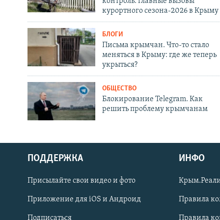
контроль: главные вызовы
курортного сезона-2026 в Крыму
БЛОГИ
Письма крымчан. Что-то стало
меняться в Крыму: где же теперь
укрыться?
ОБЩЕСТВО
Блокирование Telegram. Как
решить проблему крымчанам
ПОДДЕРЖКА
ИНФО
Українською
Присылайте свои видео и фото
Крым.Реали
Qırımtatar
Приложение для iOS и Андроид
Правила к
Подписаться
Правила к