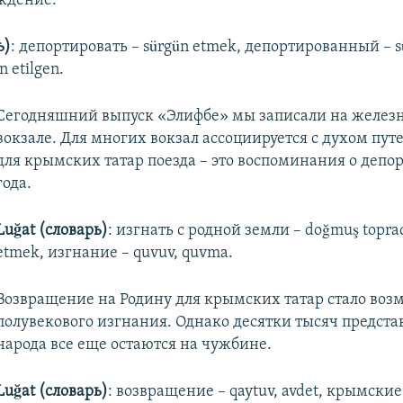
ждение.
ь)
: депортировать – sürgün etmek, депортированный – s
n etilgen.
Сегодняшний выпуск «Элифбе» мы записали на желе
вокзале. Для многих вокзал ассоциируется с духом пут
для крымских татар поезда – это воспоминания о депо
года.
Luğat (словарь)
: изгнать с родной земли – doğmuş topra
etmek, изгнание – quvuv, quvma.
Возвращение на Родину для крымских татар стало во
полувекового изгнания. Однако десятки тысяч предста
народа все еще остаются на чужбине.
Luğat (словарь)
: возвращение – qaytuv, avdet, крымски