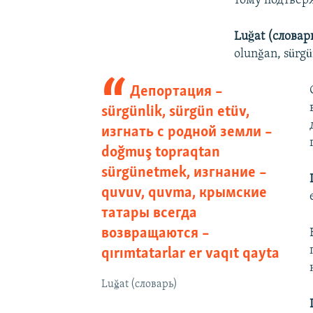
тому подтвер
Luğat (словар
olunğan, sürgü
Депортация –
sürgünlik, sürgün etüv,
изгнать с родной земли –
doğmuş topraqtan
sürgünetmek, изгнание –
quvuv, quvma, крымские
татары всегда
возвращаются –
qırımtatarlar er vaqıt qayta
Luğat (словарь)