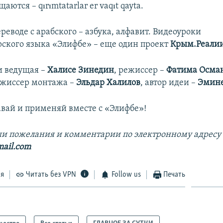
аются – qırımtatarlar er vaqıt qayta.
реводе с арабского – азбука, алфавит. Видеоуроки
ского языка «Элифбе» – еще один проект
Крым.Реали
и ведущая –
Халисе Зинедин
, режиссер –
Фатима Осма
ежиссер монтажа –
Эльдар Халилов
, автор идеи –
Эмин
авай и применяй вместе с «Элифбе»!
и пожелания и комментарии по электронному адресу
mail.com
ся
Читать без VPN
Follow us
Печать