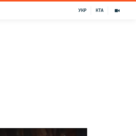
УКР
КТА