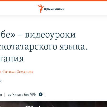
бе» – видеоуроки
котатарского языка.
тация
н
Фатима Османова
40
ся
Читать без VPN