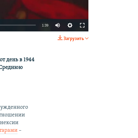
1:39
Загрузить
EMBED
SHARE
от день в 1944
в Среднюю
ынужденного
 отношении
ннексии
атарами
–