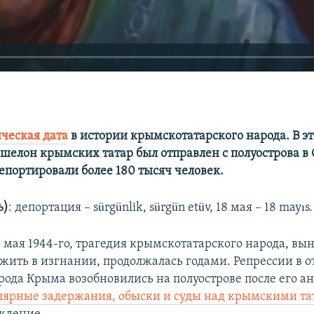
ическая дата
в истории крымскотатарского народа. В эт
эшелон крымских татар был отправлен с полуострова 
епортировали более 180 тысяч человек.
ь)
: депортация – sürgünlik, sürgün etüv, 18 мая – 18 mayıs.
 мая 1944-го, трагедия крымскотатарского народа, в
 жить в изгнании, продолжалась годами. Репрессии в
рода Крыма возобновились на полуострове после его а
лярные задержания, обыски и суды над крымскими т