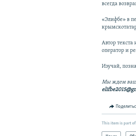
всегда возвращ
«Элифбе» в пе
крымскотатар
Автор текста 
оператор и р
Изучай, позн
Мы ждем ваш
elifbe2015@g
Поделить
This item is part of