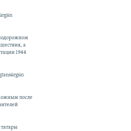
ürgün
знодорожном
ешествия, а
ртации 1944
qtansürgün
зможным после
вителей
е татары