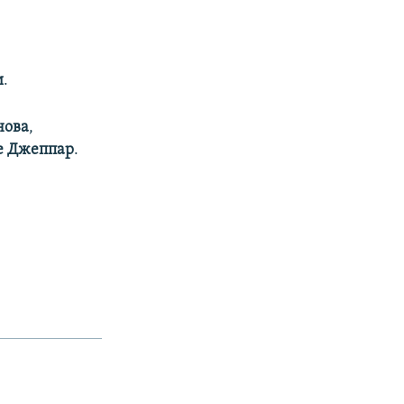
и
.
нова
,
е Джеппар
.