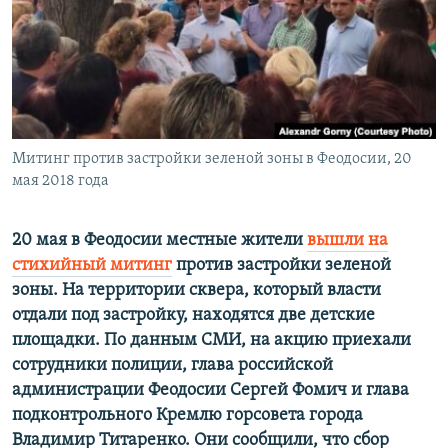
ПРИСОЕДИНЯЙТЕСЬ!
ПОБЕДИТЕЛЕЙ НЕ СУДЯТ?
КРЫМ.НЕПОКОРЕННЫЙ
ELIFBE
УКРАИНСКАЯ ПРОБЛЕМА КРЫМА
Все сайты RFE/RL
Митинг против застройки зеленой зоны в Феодосии, 20
мая 2018 года
20 мая в Феодосии местные жители
вышли на
стихийный митинг
против застройки зеленой
зоны. На территории сквера, который власти
отдали под застройку, находятся две детские
площадки. По данным СМИ, на акцию приехали
сотрудники полиции, глава российской
администрации Феодосии Сергей Фомич и глава
подконтрольного Кремлю горсовета города
Владимир Титаренко. Они сообщили, что сбор