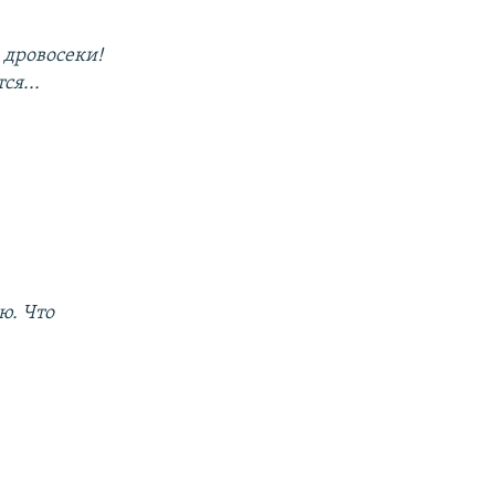
 дровосеки!
ся...
ю. Что