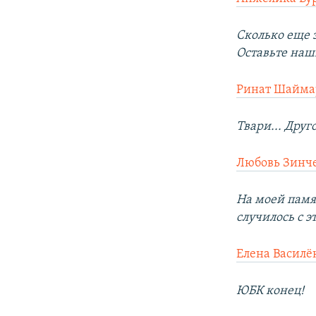
Сколько еще 
Оставьте наш
Ринат Шайма
Твари... Друг
Любовь Зинч
На моей памя
случилось с 
Елена Василё
ЮБК конец!