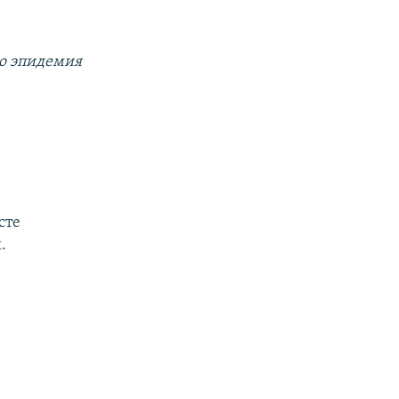
то эпидемия
сте
.