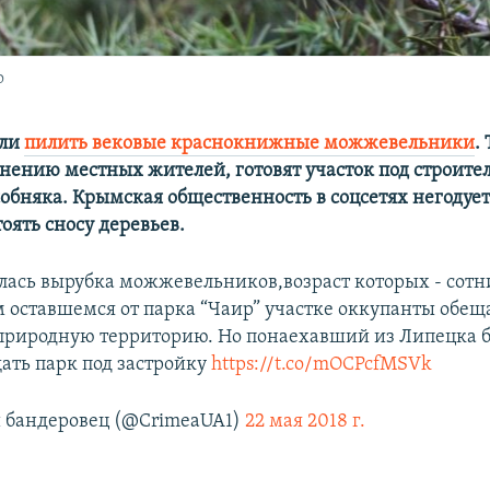
о
али
пилить вековые краснокнижные можжевельники
.
мнению местных жителей, готовят участок под строите
обняка. Крымская общественность в соцсетях негодует
оять сносу деревьев.
алась вырубка можжевельников,возраст которых - сотни
 оставшемся от парка “Чаир” участке оккупанты обещ
природную территорию. Но понаехавший из Липецка 
ать парк под застройку
https://t.co/mOCPcfMSVk
бандеровец (@CrimeaUA1)
22 мая 2018 г.