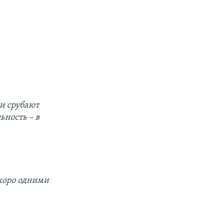
ли срубают
ность – в
Скоро одними