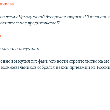
овикова
 по всему Крыму такой беспредел творится! Это какая-
сознательное вредительство!?
я
вали, то и получили!
нно возмутил тот факт, что вести строительство на ме
можжевельников собрался некий приезжий из России