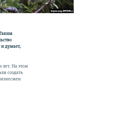
 Таким
льство
 и думает,
 лет. На этом
али создать
бизнесмен