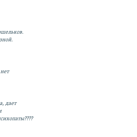
ошельков.
зной.
 нет
а, дает
и
сихопаты????