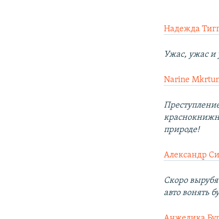
Надежда Тиг
Ужас, ужас и
Narine Mkrtu
Преступление!
краснокнижны
природе!
Александр С
Скоро вырубят
авто вонять бу
Анжелика Бу