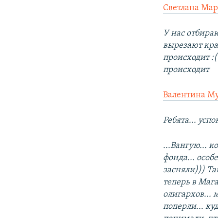
Светлана Мар
У нас отбираю
вырезают кра
происходит :(
происходит
Валентина М
Ребята... усп
...Вангую... 
фонда... особ
засняли))) Та
теперь в Мага
олигархов... 
поперли... ку