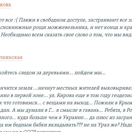
кова
т все :( Пляжи в свободном доступе, застраивают все 
снокнижные рощи можжевельника, и нет конца и края
 Необходимо всем сказать свое слово о том, что мы вид
ушинская
окойтесь следом за деревьями... пойдем мы…
кончится земля ...начнут местных жителей выковыриват
енно в первой зоне... ул. Кирова еще в том году геодези
к что готовимся... с вещами на выход… Пожили в Крыму
дан. А мы думали в Г... в смысле в гавань... Ребята, в Р
много... куда больше чем в Украине... да плюс из загр
да им бедным бабки вкладывать??? не на Урал же? Над