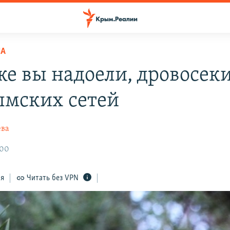
НА
же вы надоели, дровосеки
ымских сетей
ева
:00
ся
Читать без VPN