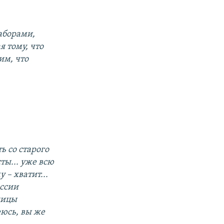
заборами,
 тому, что
им, что
ь со старого
сты... уже всю
 – хватит...
оссии
аницы
еюсь, вы же