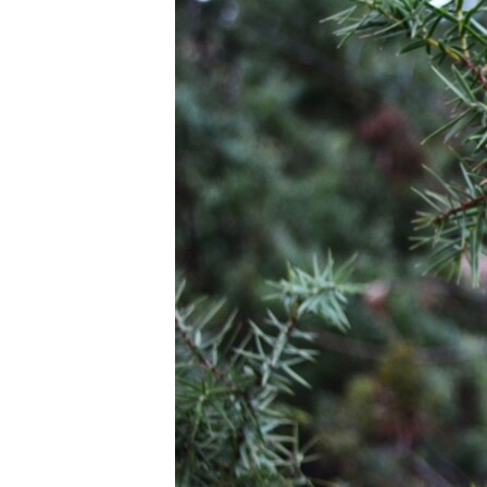
ПОБЕДИТЕЛЕЙ НЕ СУДЯТ?
КРЫМ.НЕПОКОРЕННЫЙ
ELIFBE
УКРАИНСКАЯ ПРОБЛЕМА КРЫМА