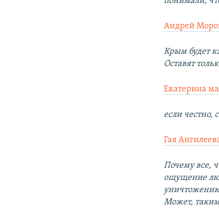
понимали, чт
Андрей Моро
Крым будет к
Оставят толь
Екатерина ма
если честно, 
Гая Ангилеев
Почему все, ч
ощущение люб
уничтожению?
Может, таким 