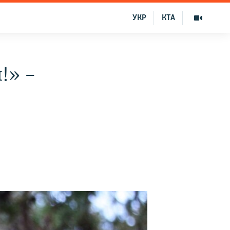
УКР
КТА
!» –