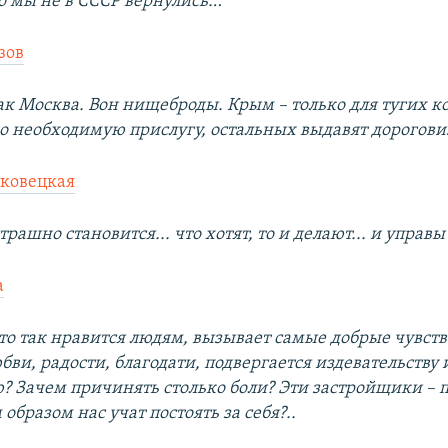
о мы не в СССР вернулись…
зов
ак Москва. Вон нищеброды. Крым – только для тугих к
ко необходимую прислугу, остальных выдавят дорогови
ковецкая
страшно становится... что хотят, то и делают... и управы
а
то так нравится людям, вызывает самые добрые чувств
ви, радости, благодати, подвергается издевательству 
 Зачем причинять столько боли? Эти застройщики – п
образом нас учат постоять за себя?..