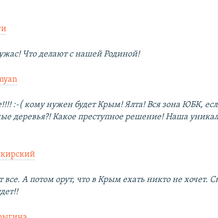
ги
 ужас! Что делают с нашей Родиной!
myan
!!! :-( кому нужен будет Крым! Ялта! Вся зона ЮБК, ес
е деревья?! Какое преступное решение! Наша уникаль
икирский
 все. А потом орут, что в Крым ехать никто не хочет. 
дет!!
рыгина