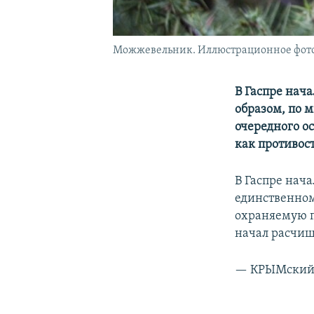
Можжевельник. Иллюстрационное фот
В Гаспре нач
образом, по 
очередного ос
как противост
В Гаспре нач
единственном
охраняемую 
начал расчищ
— КРЫМский 