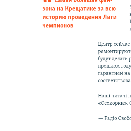
Самая большая фан-
зона на Крещатике за всю
историю проведения Лиги
чемпионов
Центр сейчас
ремонтируютс
будут делать 
прошлом году
гарантией на 
соответствов
Наші читачі 
«Осокорки». О
— Радіо Своб