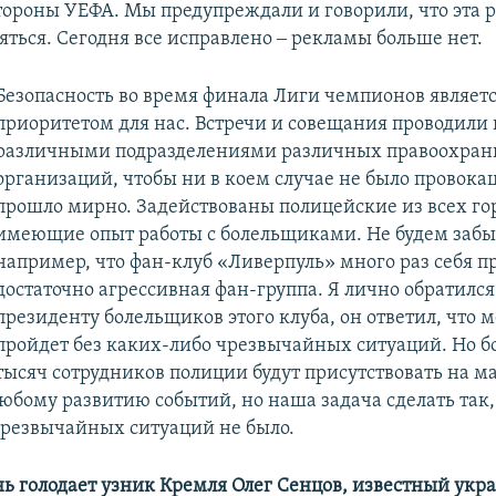
тороны УЕФА. Мы предупреждали и говорили, что эта 
яться. Сегодня все исправлено ‒ рекламы больше нет.
Безопасность во время финала Лиги чемпионов являет
приоритетом для нас. Встречи и совещания проводили в
различными подразделениями различных правоохран
организаций, чтобы ни в коем случае не было провокац
прошло мирно. Задействованы полицейские из всех го
имеющие опыт работы с болельщиками. Не будем забы
например, что фан-клуб «Ливерпуль» много раз себя п
достаточно агрессивная фан-группа. Я лично обратился
президенту болельщиков этого клуба, он ответил, что 
пройдет без каких-либо чрезвычайных ситуаций. Но б
тысяч сотрудников полиции будут присутствовать на м
любому развитию событий, но наша задача сделать так,
чрезвычайных ситуаций не было.
нь голодает узник Кремля Олег Сенцов, известный укр