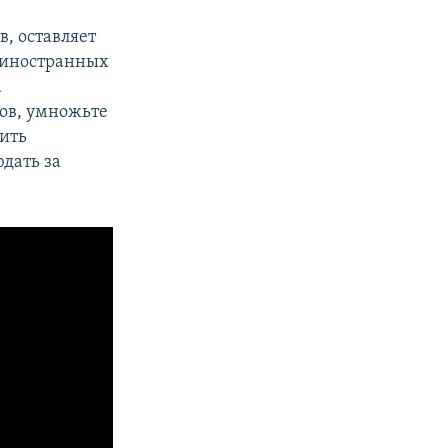
, оставляет
ь иностранных
а
ов, умножьте
чить
юдать за