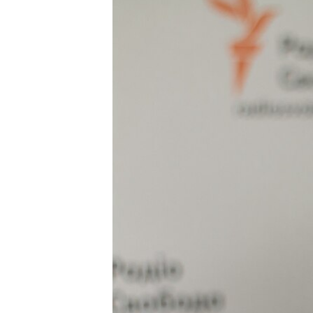
ПОБЕДИТЕЛЕЙ НЕ СУДЯТ?
КРЫМ.НЕПОКОРЕННЫЙ
ELIFBE
УКРАИНСКАЯ ПРОБЛЕМА КРЫМА