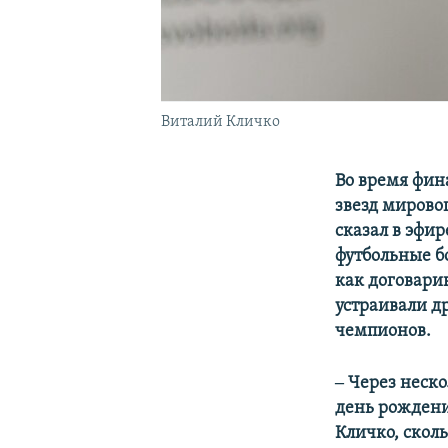
Виталий Кличко
Во время фин
звезд мирово
сказал в эфир
футбольные б
как договари
устраивали д
чемпионов.
‒​ Через неск
день рождени
Кличко, скол