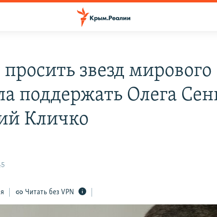
у просить звезд мирового
ла поддержать Олега Сен
ий Кличко
45
ся
Читать без VPN