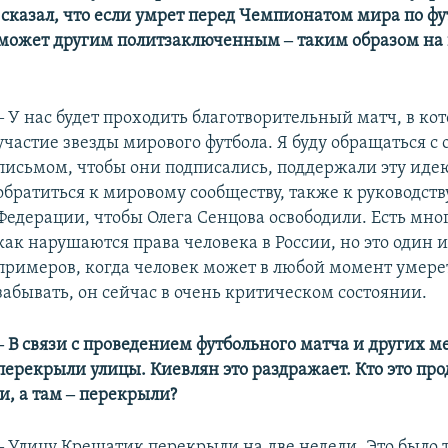
сказал, что если умрет перед Чемпионатом мира по футб
может другим политзаключенным ‒ таким образом на 
‒ У нас будет проходить благотворительный матч, в ко
участие звезды мирового футбола. Я буду обращаться 
письмом, чтобы они подписались, поддержали эту иде
обратиться к мировому сообществу, также к руководств
Федерации, чтобы Олега Сенцова освободили. Есть мно
как нарушаются права человека в России, но это один
примеров, когда человек может в любой момент умере
забывать, он сейчас в очень критическом состоянии.
‒ В связи с проведением футбольного матча и других 
перекрыли улицы. Киевлян это раздражает. Кто это пр
и, а там ‒ перекрыли?
‒ Улицу Крещатик перекрыли на две недели. Это было 