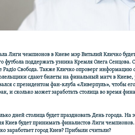
ала Лиги чемпионов в Киеве мэр Виталий Кличко будет
го футбола поддержать узника Кремля Олега Сенцова. О
е Радіо Свобода. Также Кличко опроверг информацию о
олельщики сдают билеты на финальный матч в Киеве, 
вался с президентом фан-клуба «Ливерпуль», чтобы ег
рак, и сколько может заработать столица во время фин
олько дней столица будет праздновать День города. На э
я Киев будет принимать финалистов Лиги чемпионов.
ько заработает город Киев? Прибыли считали?