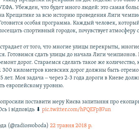
УЕФА. Убежден, что будет много людей: это самая бол
на Крещатике за всю историю проведения Лиги чемпи
Готовится особая программа. Каждый человек, который
посещать спортивный городок, почувствует атмосферу 
 страдает от того, что многие улицы перекрыты, многи
я. Готовимся сдать улицы до начала Лиги чемпионов. 
ремонт дорог. Стараемся сделать такое же количество, 
. 300 километров киевских дорог должны быть отрем
5 лет. Моя задача ‒ через 2-3 года дороги в Киеве дол
ать европейскому уровню.
попросили поставити меру Києва запитання про екопар
сь і відповідь ⬇
pic.twitter.com/hPQEFpB7un
ода (@radiosvoboda)
22 травня 2018 р.