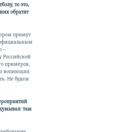
олу, то это,
них обратят
тором примут
с официальным
ю ‒
у Российской
го примеров,
 из вопиющих
ть. Не будем
мероприятий
одумывал: там
требование