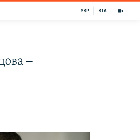
УКР
КТА
цова ‒