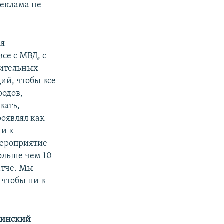
реклама не
ся
се с МВД, с
ительных
ий, чтобы все
родов,
вать,
роявлял как
 и к
мероприятие
ольше чем 10
атче. Мы
 чтобы ни в
аинский