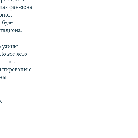
ьшая фан-зона
онов.
 будет
стадиона.
е улицы
Но все лето
как и в
онтированы с
жны
к