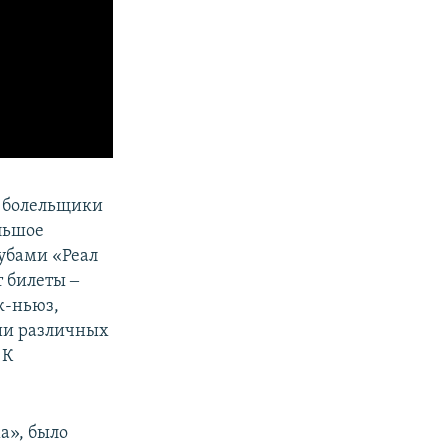
о болельщики
ольшое
лубами «Реал
т билеты ‒
к-ньюз,
нии различных
 К
а», было