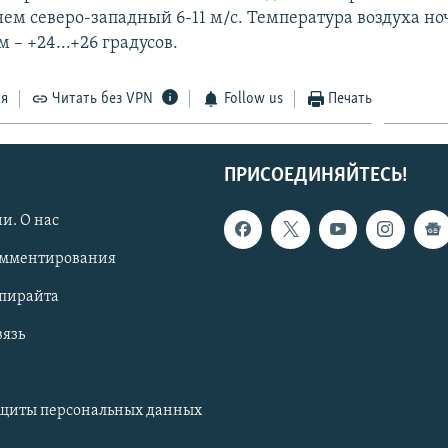
нем северо-западный 6-11 м/с. Температура воздуха н
м – +24...+26 градусов.
ся
Читать без VPN
Follow us
Печать
ПРИСОЕДИНЯЙТЕСЬ!
и. О нас
омментирования
опирайта
вязь
ащиты персональных данных