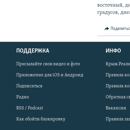
восточный, д
градусов, дне
Поделить
ПОДДЕРЖКА
ИНФО
Українською
Присылайте свои видео и фото
Крым.Реали
Qırımtatar
Приложение для iOS и Андроид
Правила к
Подписаться
Правила к
ПРИСОЕДИНЯЙТЕСЬ!
Радио
Обратная с
RSS / Podcast
Вакансии
Как обойти блокировку
Правила з
Все сайты RFE/RL