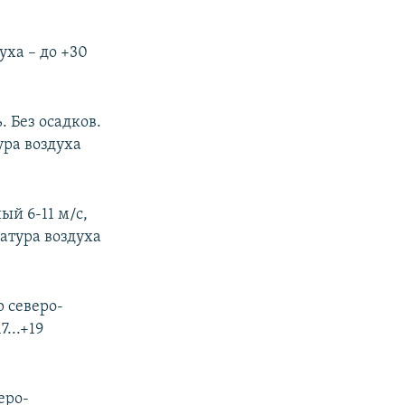
уха – до +30
 Без осадков.
ура воздуха
ый 6-11 м/с,
ратура воздуха
 северо-
...+19
еро-