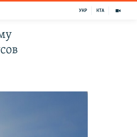
УКР
КТА
му
усов