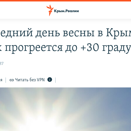
ледний день весны в Кры
 прогреется до +30 град
37
ся
Читать без VPN