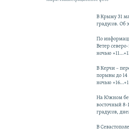
В Крыму 31 ма
градусов. Об
По информаци
Ветер северо-
ночью +11...+
В Керчи – пер
порывы до 14 
ночью +16...+
На Южном бер
восточный 8-1
градусов, дне
В Севастополе