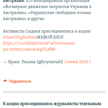
Австралии.
Его инициировали организации
«Всемирное движение патриотов Украины в
Австралии», «Украинские свободные козаки
Австралии» и другие.
Активисты Сиднея присоединились к акции
#SaveOlegSentsov
ЖИВОЙ БЛОГ
https://t.co/cRHn5OroAF
#FreeSentsov
pic.twitter.com/41nqS1L6N8
— Крым. Реалии (@krymrealii)
1 июня 2018 г.
Поделиться
К акции присоединились журналисты телеканала