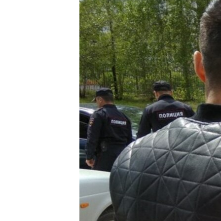
ПОБЕДИТЕЛЕЙ НЕ СУДЯТ?
КРЫМ.НЕПОКОРЕННЫЙ
ELIFBE
УКРАИНСКАЯ ПРОБЛЕМА КРЫМА