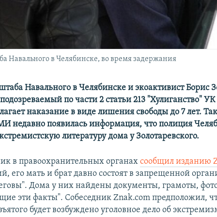
ба Навального в Челябинске, во время задержания
штаба Навального в Челябинске и экоактивист Борис 
подозреваемый по части 2 статьи 213 "Хулиганство" УК 
лагает наказание в виде лишения свободы до 7 лет. Та
И недавно появилась информация, что полиция Челя
кстремистскую литературу дома у Золотаревского.
ик в правоохранительных органах
сообщил изданию 
й, его мать и брат давно состоят в запрещенной орга
еговы". Дома у них найдены документы, грамоты, фот
ие эти факты". Собеседник Znak.com предположил, чт
зъятого будет возбуждено уголовное дело об экстремиз