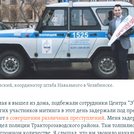
вский, координатор штаба Навального в Челябинске.
мая я вышел из дома, подбежали сотрудники Центра “Э”
гих участников митинга в этот день задержали под пр
ают
в совершении различных преступлений
. Меня заде
тдел полиции Тракторозаводского района. Там толпили
огромном количестве. Я слышал, что им звонило начал