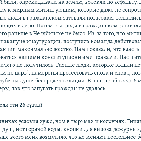
й били, опрокидывали на землю, волокли по асфальту.
лу к мирным митингующим, которые даже не сопроти
ые люди в гражданском затевали потасовки, толкались
ющих в лицо. Потом эти люди в гражданском вставали
го раньше в Челябинске не было. Из-за того, что мити
 накануне инаугурации, поступила команда действоват
акции максимально жестко. Нам показали, что власть 
оваться нашими конституционными правами. Нас пыт
 ничего не получилось. Разные люди, которые вышли пе
м не царь", намерены протестовать снова и снова, пот
глубины души беспредел полиции. В наш штаб после 5 
ры, так что запугать граждан не удалось.
ели эти 25 суток?
никах условия хуже, чем в тюрьмах и колониях. Гнил
душ, нет горячей воды, кнопки для вызова дежурных,
ьше всего меня возмутило, что не меняют постельное б