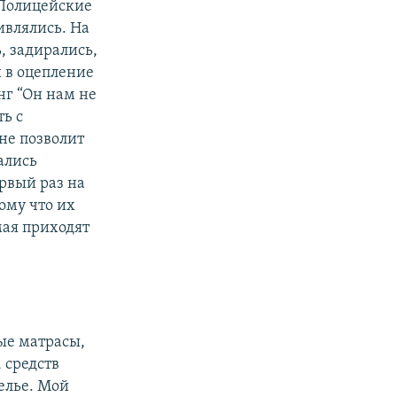
 Полицейские
влялись. На
, задирались,
 в оцепление
нг “Он нам не
ь с
не позволит
ались
рвый раз на
ому что их
мая приходят
ые матрасы,
 средств
елье. Мой