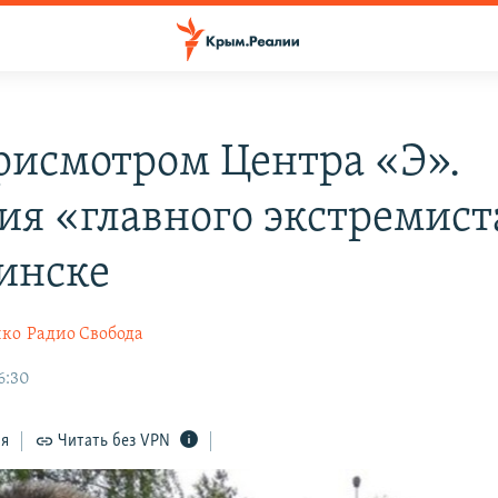
рисмотром Центра «Э».
ия «главного экстремист
инске
нко
Радио Свобода
6:30
ся
Читать без VPN