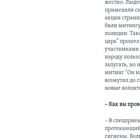
жестко. Люде
применяли си
акции странн
били митингу
полиции. Тако
царь” прошел
участниками 
народу польз
запугать, но
митинг "Он на
возмутил до 
новые волонте
– Как вы пров
–
В спецприем
протекающий 
гигиены. Бол