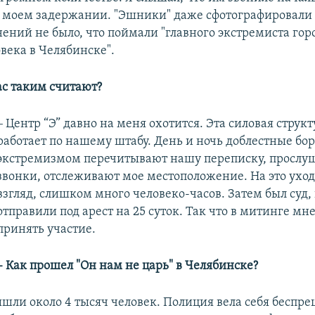
 моем задержании. "Эшники" даже сфотографировали 
ний не было, что поймали "главного экстремиста горо
века в Челябинске".
ас таким считают?
–
Центр “Э” давно на меня охотится. Эта силовая структ
работает по нашему штабу. День и ночь доблестные бо
экстремизмом перечитывают нашу переписку, прослу
звонки, отслеживают мое местоположение. На это уход
взгляд, слишком много человеко-часов. Затем был суд,
отправили под арест на 25 суток. Так что в митинге мне
принять участие.
– Как прошел "Он нам не царь" в Челябинске?
шли около 4 тысяч человек. Полиция вела себя беспре