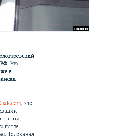
Золотаревский
РФ. Эта
кже в
бинска
Znak.com,
что
низации
ографии,
о после
ме. Телеканал