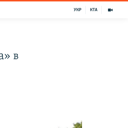
УКР
КТА
а» в