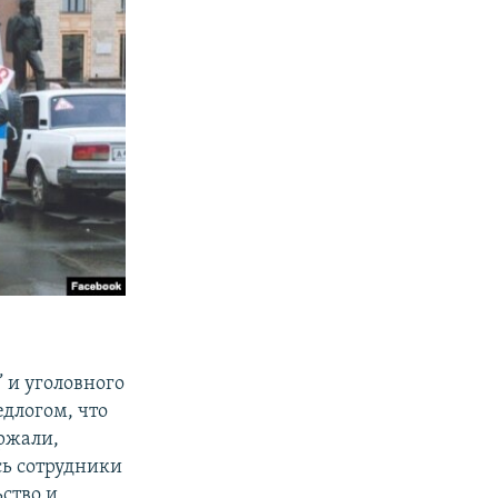
 и уголовного
едлогом, что
ржали,
сь сотрудники
ьство и