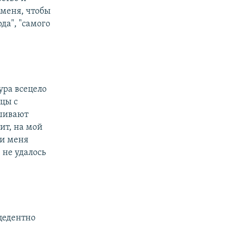
меня, чтобы
да", "самого
ура всецело
рцы с
шивают
ит, на мой
 и меня
 не удалось
цедентно