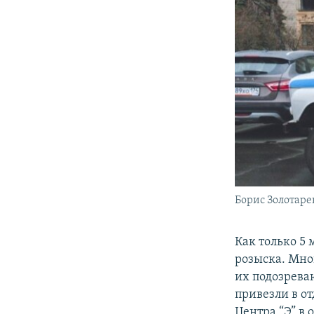
Борис Золотаре
Как только 5 
розыска. Мно
их подозрев
привезли в о
Центра “Э” в 