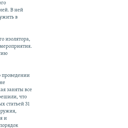
ого
ией. В ней
лужить в
о изолятора,
 мероприятия.
рсию
о проведении
 не
мая заняты все
решили, что
ых статьей 31
оружия,
я и
 порядок