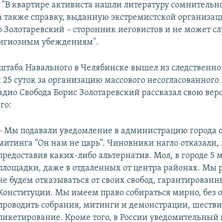
 "В квартире активиста нашли литературу сомнительн
а также справку, выданную экстремистской организац
то Золотаревский
–
сторонник иеговистов и не может с
лигиозным убеждениям".
штаба Навального в Челябинске вышел из следственног
я 25 суток за организацию массового несогласованного
адио Свобода Борис Золотаревский рассказал свою ве
го:
–
Мы подавали уведомление в администрацию города 
митинга “Он нам не царь”. Чиновники нагло отказали,
предоставив каких-либо альтернатив. Мол, в городе 5 
площадки, даже в отдаленных от центра районах. Мы 
не будем отказываться от своих свобод, гарантированн
Конституции. Мы имеем право собираться мирно, без 
проводить собрания, митинги и демонстрации, шестви
пикетирование. Кроме того, в России уведомительный