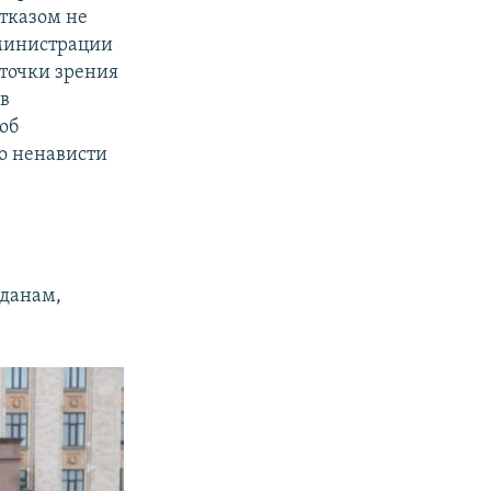
тказом не
дминистрации
 точки зрения
 в
об
о ненависти
жданам,