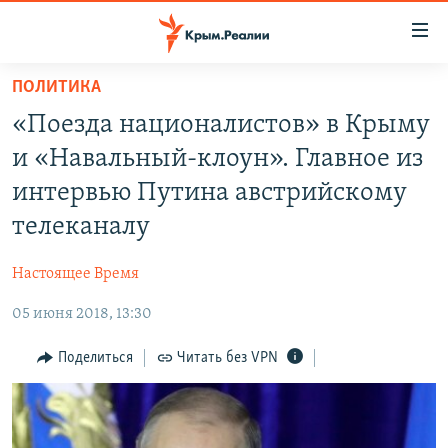
Доступность
ссылки
Вернуться
ПОЛИТИКА
к
НОВОСТИ
«Поезда националистов» в Крыму
основному
СПЕЦПРОЕКТЫ
содержанию
и «Навальный-клоун». Главное из
ВОДА
Вернутся
ГРУЗ 200
интервью Путина австрийскому
к
ИСТОРИЯ
КАРТА ВОЕННЫХ ОБЪЕКТОВ КРЫМА
телеканалу
главной
ЕЩЕ
11 ЛЕТ ОККУПАЦИИ КРЫМА. 11 ИСТОРИЙ СОПРОТИВЛЕНИЯ
навигации
Настоящее Время
Вернутся
РАДІО СВОБОДА
ИНТЕРАКТИВ
к
05 июня 2018, 13:30
КАК ОБОЙТИ БЛОКИРОВКУ
ИНФОГРАФИКА
поиску
Поделиться
Читать без VPN
ТЕЛЕПРОЕКТ КРЫМ.РЕАЛИИ
Українською
СОВЕТЫ ПРАВОЗАЩИТНИКОВ
Qırımtatar
ПРОПАВШИЕ БЕЗ ВЕСТИ