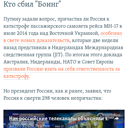
Кто сбил "Боинг"
Путину задали вопрос, причастна ли Россия к
катастрофе пассажирского самолета рейса MH-17 в
июле 2014 года над Восточной Украиной,
особенно
в свете новых доказательств
, которые две недели
назад представила в Нидерландах Международная
следственная группа (JIT). По итогам этого доклада
Австралия, Нидерланды, НАТО и Совет Европы
призвали Россию взять на себя ответственность за
катастрофу.
Но президент России, как и ранее, заявил, что
Россия к смерти 298 человек непричастна:
Как российские телеканалы объясняли зрителю новое расследование о сбитом "Боинге"
видео
Крым.Реалии