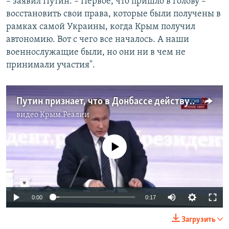
– заявил Путин. – Первое, что пришло в голову –
восстановить свои права, которые были получены в
рамках самой Украины, когда Крым получил
автономию. Вот с чего все началось. А наши
военнослужащие были, но они ни в чем не
принимали участия".
Путин признает, что в Донбассе действуют "наши люди" - пресс-конференция 17 декабря 2015 года
видео
Крым.Реалии
No media source currently available
0:00
0:17
Загрузить