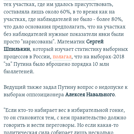
тех участках, где им удалось присутствовать,
составляла лишь около 60%, в то время как на
участках, где наблюдателей не было - более 80%,
что дало основания предполагать, что на участках
без наблюдателей нужные показатели явки были
просто "нарисованы". Математик
Сергей
Шпилькин
, который изучает статистику выборных
процессов в России,
полагал
, что на выборах-2018
"за" Путина было вброшено порядка 10 млн
бюллетеней.
Ведущий также задал Путину вопрос о недопуске к
выборам оппозиционера
Алексея Навального
.
"Если кто-то набирает вес в избирательной гонке,
то он становится тем, с кем правительство должно
говорить и вести переговоры. Но если какая-то
политическая сила собирает лишь несколько