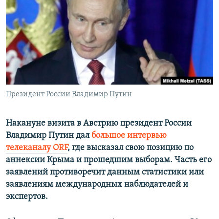
ПРИСОЕДИНЯЙТЕСЬ!
ПОБЕДИТЕЛЕЙ НЕ СУДЯТ?
КРЫМ.НЕПОКОРЕННЫЙ
ELIFBE
УКРАИНСКАЯ ПРОБЛЕМА КРЫМА
Все сайты RFE/RL
Президент России Владимир Путин
Накануне визита в Австрию президент России
Владимир Путин дал
большое интервью
телеканалу ORF
, где высказал свою позицию по
аннексии Крыма и прошедшим выборам. Часть его
заявлений противоречит данным статистики или
заявлениям международных наблюдателей и
экспертов.