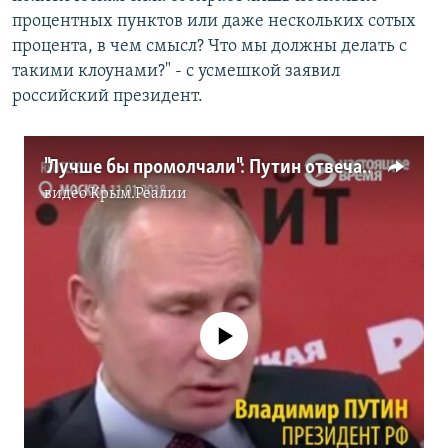
процентных пунктов или даже нескольких сотых
процента, в чем смысл? Что мы должны делать с
такими клоунами?" - с усмешкой заявил
российский президент.
"Лучше бы промолчали": Путин отвечает на критику Запада за недопуск Навального к выборам
видео
Крым.Реалии
No media source currently available