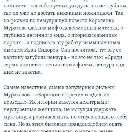
помогает – способствует их уходу на такие глубины,
где их уже не достать никакими ножницами. Так
из фильма по немудрящей повести Короленко
Муратова сделала миф о довременных матерях, о
глубинах античного аида, о прорицательницах
норнах – и подписала эту работу вымышленным
именем Иван Сидоров. Она посчитала, что эту ее
картину загубила цензура – но это не так: «Среди
серых камней» – гениальный фильм, цензура над
ним не властна.
Самые известные, самые популярные фильмы
Муратовой – «Короткие встречи» и «Долгие
проводы». Их истории кажутся нехитрыми:
неустроенная женщина, не могущая удержать
мужчину, и ревнивая мать, не отпускающая от себя
сына. Но за этим бытовым правдоподобием опять
же скрывается древний миф: о матери-земле,