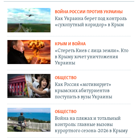
ВОЙНА РОССИИ ПРОТИВ УКРАИНЫ
Как Украина берет под контроль
«сухопутный коридор» в Крым
КРЫМ И ВОЙНА
«Стереть Киев с лица земли». Кто
в Крыму хочет уничтожения
Украины
ОБЩЕСТВО
Как Россия «мотивирует»
крымских абитуриентов
поступать в вузы Украины
ОБЩЕСТВО
Война на пляжах и тотальный
контроль: главные вызовы
курортного сезона-2026 в Крыму