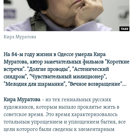
ПРИСОЕДИНЯЙТЕСЬ!
ПОБЕДИТЕЛЕЙ НЕ СУДЯТ?
КРЫМ.НЕПОКОРЕННЫЙ
ELIFBE
Кира Муратова
УКРАИНСКАЯ ПРОБЛЕМА КРЫМА
Все сайты RFE/RL
На 84-м году жизни в Одессе умерла Кира
Муратова, автор замечательных фильмов "Короткие
встречи". "Долгие проводы", "Астенический
синдром", "Чувствительный милиционер",
"Мелодия для шарманки", "Вечное возвращение"...
Кира Муратова
– из тех гениальных русских
художников, которым выпало проклятье жить в
советское время. Это время характеризовалось
тотальным упрощением и уплощением бытия, все
цели которого были сведены к элементарным