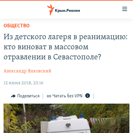
Доступность
ссылки
Вернуться
ОБЩЕСТВО
к
НОВОСТИ
Из детского лагеря в реанимацию:
основному
СПЕЦПРОЕКТЫ
содержанию
кто виноват в массовом
ВОДА
Вернутся
ГРУЗ 200
отравлении в Севастополе?
к
ИСТОРИЯ
КАРТА ВОЕННЫХ ОБЪЕКТОВ КРЫМА
главной
Александр Янковский
ЕЩЕ
11 ЛЕТ ОККУПАЦИИ КРЫМА. 11 ИСТОРИЙ СОПРОТИВЛЕНИЯ
навигации
Вернутся
12 июня 2018, 23:16
РАДІО СВОБОДА
ИНТЕРАКТИВ
к
КАК ОБОЙТИ БЛОКИРОВКУ
ИНФОГРАФИКА
Поделиться
Читать без VPN
поиску
ТЕЛЕПРОЕКТ КРЫМ.РЕАЛИИ
Українською
СОВЕТЫ ПРАВОЗАЩИТНИКОВ
Qırımtatar
ПРОПАВШИЕ БЕЗ ВЕСТИ