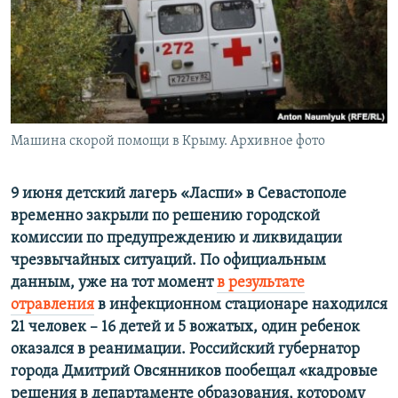
ПРИСОЕДИНЯЙТЕСЬ!
ПОБЕДИТЕЛЕЙ НЕ СУДЯТ?
КРЫМ.НЕПОКОРЕННЫЙ
ELIFBE
УКРАИНСКАЯ ПРОБЛЕМА КРЫМА
Все сайты RFE/RL
Машина скорой помощи в Крыму. Архивное фото
9 июня детский лагерь «Ласпи» в Севастополе
временно закрыли по решению городской
комиссии по предупреждению и ликвидации
чрезвычайных ситуаций. По официальным
данным, уже на тот момент
в результате
отравления
в инфекционном стационаре находился
21 человек – 16 детей и 5 вожатых, один ребенок
оказался в реанимации. Российский губернатор
города Дмитрий Овсянников пообещал «кадровые
решения в департаменте образования, которому