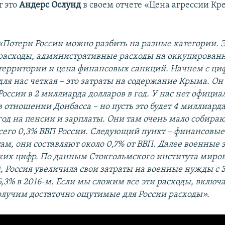
т это
Андерс Ослунд
в своем отчете «Цена агрессии Кр
«Потери России можно разбить на разные категории. 
расходы, административные расходы на оккупирован
территории и цена финансовых санкций. Начнем с ци
для нас четкая – это затраты на содержание Крыма. Он
России в 2 миллиарда долларов в год. У нас нет офици
в отношении Донбасса – но пусть это будет 4 миллиарда
год на пенсии и зарплаты. Они там очень мало собираю
всего 0,3% ВВП России. Следующий пункт – финансовые
м, они составляют около 0,7% от ВВП. Далее военные з
тких цифр. По данным Стокгольмского института миро
, Россия увеличила свои затраты на военные нужды с 3
5,3% в 2016-м. Если мы сложим все эти расходы, включ
получим достаточно ощутимые для России расходы».