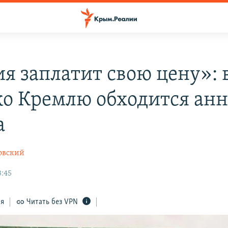
ия заплатит свою цену»: 
ко Кремлю обходится ан
а
овский
3:45
ся
Читать без VPN