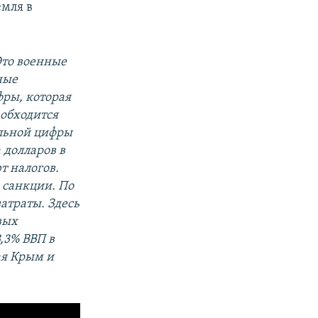
емля в
Это военные
ные
фры, которая
 обходится
альной цифры
 долларов в
т налогов.
 санкции. По
атраты. Здесь
вых
,3% ВВП в
ая Крым и