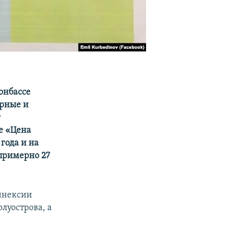
онбассе
арные и
т
те «Цена
года и на
 примерно 27
ннексии
луострова, а