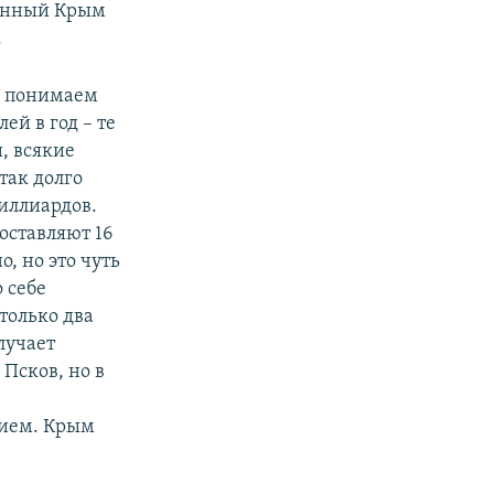
ванный Крым
.
ы понимаем
ей в год – те
, всякие
так долго
миллиардов.
оставляют 16
, но это чуть
 себе
только два
лучает
Псков, но в
ы
нием. Крым