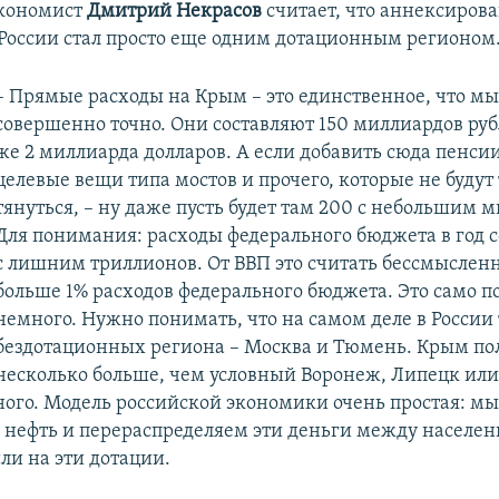
экономист
Дмитрий Некрасов
считает, что аннексиро
 России стал просто еще одним дотационным регионом
– Прямые расходы на Крым – это единственное, что м
совершенно точно. Они составляют 150 миллиардов рубл
же 2 миллиарда долларов. А если добавить сюда пенсии
целевые вещи типа мостов и прочего, которые не будут 
тянуться, – ну даже пусть будет там 200 с небольшим 
Для понимания: расходы федерального бюджета в год с
с лишним триллионов. От ВВП это считать бессмысленно
больше 1% расходов федерального бюджета. Это само по
немного. Нужно понимать, что на самом деле в России 
бездотационных региона – Москва и Тюмень. Крым по
несколько больше, чем условный Воронеж, Липецк или 
ого. Модель российской экономики очень простая: м
 нефть и перераспределяем эти деньги между населе
ли на эти дотации.