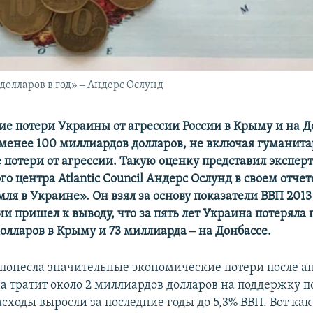
долларов в год» ‒ Андерс Ослунд
е потери Украины от агрессии России в Крыму и на Д
 менее 100 миллиардов долларов, не включая гуманит
 потери от агрессии. Такую оценку представил экспер
о центра Atlantic Council Андерс Ослунд в своем отче
ля в Украине». Он взял за основу показатели ВВП 2013 
и пришел к выводу, что за пять лет Украина потеряла
олларов в Крыму и 73 миллиарда ‒ на Донбассе.
 понесла значительные экономические потери после а
а тратит около 2 миллиардов долларов на поддержку по
сходы выросли за последние годы до 5,3% ВВП. Вот как