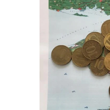
ПОБЕДИТЕЛЕЙ НЕ СУДЯТ?
КРЫМ.НЕПОКОРЕННЫЙ
ELIFBE
УКРАИНСКАЯ ПРОБЛЕМА КРЫМА