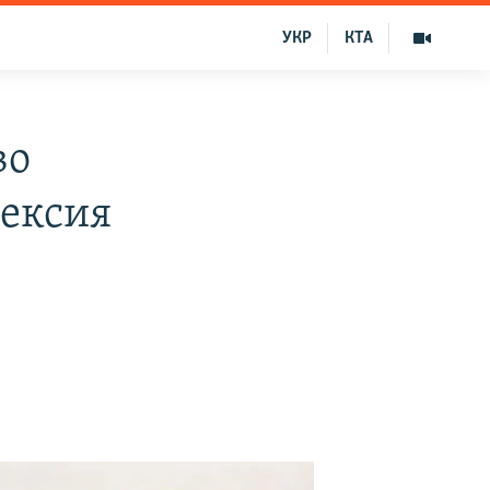
УКР
КТА
во
нексия