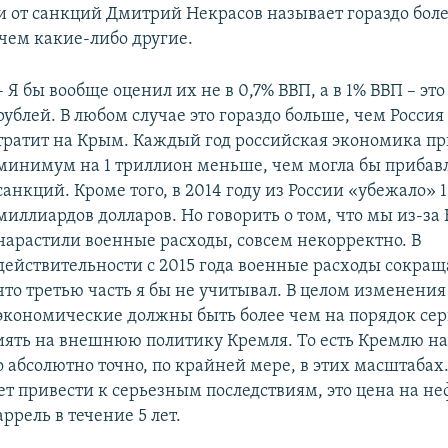
и от санкций Дмитрий Некрасов называет гораздо бол
ем какие-либо другие.
– Я бы вообще оценил их не в 0,7% ВВП, а в 1% ВВП – эт
рублей. В любом случае это гораздо больше, чем Росси
тратит на Крым. Каждый год российская экономика пр
минимум на 1 триллион меньше, чем могла бы прибавл
санкций. Кроме того, в 2014 году из России «убежало» 
миллиардов долларов. Но говорить о том, что мы из-за
нарастили военные расходы, совсем некорректно. В
действительности с 2015 года военные расходы сокращ
что третью часть я бы не учитывал. В целом изменения
экономические должны быть более чем на порядок сер
иять на внешнюю политику Кремля. То есть Кремлю н
о абсолютно точно, по крайней мере, в этих масштабах
т привести к серьезным последствиям, это цена на неф
аррель в течение 5 лет.