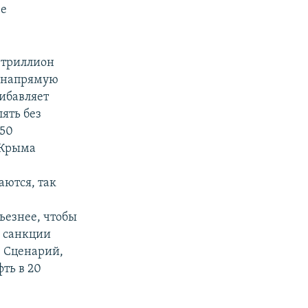
ее
о триллион
я напрямую
ибавляет
ять без
150
 Крыма
аются, так
ьезнее, чтобы
а санкции
. Сценарий,
ть в 20