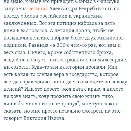
не знаю, к чему это приведет. Сейчас в Фейсбуке
запущена
петиция
Александра Рекрубатского
по
поводу обмена российских и украинских
заключенных. Вот эта петиция набрала за пять
дней 6 637 голосов. А петиция про то, чтобы не
повышали пенсию, набрала более двух миллионов
подписей. Разница - в 300 с чем-то раз, вот вам и
весь сказ. Ничего, кроме собственного брюха,
людей не волнует - ни сострадание, ни милосердие,
ни совесть. Куда-то эти категории пропали. Или
есть какая-то слепая вера в государство, которое
всегда справедливо, но тогда что вы идете по поводу
пенсий? Или это просто "моя хата с краю, я ничего
не хочу знать, хочу прожить свою жизнь тихо,
лишь бы меня никто не тронул", мне тут сложно
сказать, но мне просто печально смотреть на это, -
говорит Виктория Ивлева.