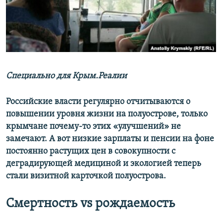
ПРИСОЕДИНЯЙТЕСЬ!
ПОБЕДИТЕЛЕЙ НЕ СУДЯТ?
КРЫМ.НЕПОКОРЕННЫЙ
ELIFBE
УКРАИНСКАЯ ПРОБЛЕМА КРЫМА
Все сайты RFE/RL
Специально для Крым.Реалии
Российские власти регулярно отчитываются о
повышении уровня жизни на полуострове, только
крымчане почему-то этих «улучшений» не
замечают. А вот низкие зарплаты и пенсии на фоне
постоянно растущих цен в совокупности с
деградирующей медициной и экологией теперь
стали визитной карточкой полуострова.
Смертность
vs
рождаемость