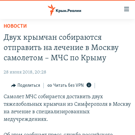
Доступность
ссылки
Вернуться
НОВОСТИ
к
НОВОСТИ
Двух крымчан собираются
основному
СПЕЦПРОЕКТЫ
содержанию
отправить на лечение в Москву
ВОДА
Вернутся
ГРУЗ 200
самолетом – МЧС по Крыму
к
ИСТОРИЯ
КАРТА ВОЕННЫХ ОБЪЕКТОВ КРЫМА
главной
28 июня 2018, 20:28
ЕЩЕ
11 ЛЕТ ОККУПАЦИИ КРЫМА. 11 ИСТОРИЙ СОПРОТИВЛЕНИЯ
навигации
Вернутся
Поделиться
Читать без VPN
РАДІО СВОБОДА
ИНТЕРАКТИВ
к
Самолет МЧС собирается доставить двух
КАК ОБОЙТИ БЛОКИРОВКУ
ИНФОГРАФИКА
поиску
тяжелобольных крымчан из Симферополя в Москву
ТЕЛЕПРОЕКТ КРЫМ.РЕАЛИИ
на лечение в специализированных
Українською
медучреждениях.
СОВЕТЫ ПРАВОЗАЩИТНИКОВ
Qırımtatar
ПРОПАВШИЕ БЕЗ ВЕСТИ