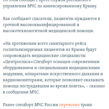
Об этом сообщает пресс-служба российского
ПРИСОЕДИНЯЙТЕСЬ!
ПОБЕДИТЕЛЕЙ НЕ СУДЯТ?
управления МЧС по аннексированному Крыму.
КРЫМ.НЕПОКОРЕННЫЙ
Как сообщают спасатели, пациенты нуждаются в
ELIFBE
срочной высококвалифицированной и
высокотехнологичной медицинской помощи.
УКРАИНСКАЯ ПРОБЛЕМА КРЫМА
Все сайты RFE/RL
«На протяжении всего санитарного рейса
госпитализируемых пациентов из Крыма будут
сопровождать медицинские специалисты
«Центроспаса».Спецборт оснащен современным
оборудованием и специальными медицинскими
модулями, аппаратами искусственного дыхания и
кардиомониторами, которые позволяют оказывать
помощь пострадавшим во время полета», – сказано
в сообщении МЧС.
Ранее спецборт МЧС России
перевозил
троих