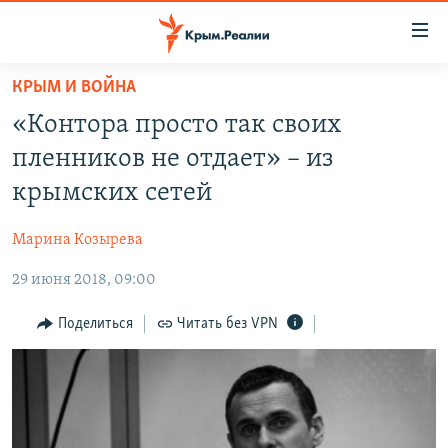
Доступность
ссылки
Вернуться
КРЫМ И ВОЙНА
к
НОВОСТИ
«Контора просто так своих
основному
СПЕЦПРОЕКТЫ
содержанию
пленников не отдает» – из
ВОДА
Вернутся
ГРУЗ 200
крымских сетей
к
ИСТОРИЯ
КАРТА ВОЕННЫХ ОБЪЕКТОВ КРЫМА
главной
Марина Козырева
ЕЩЕ
11 ЛЕТ ОККУПАЦИИ КРЫМА. 11 ИСТОРИЙ СОПРОТИВЛЕНИЯ
навигации
Вернутся
29 июня 2018, 09:00
РАДІО СВОБОДА
ИНТЕРАКТИВ
к
КАК ОБОЙТИ БЛОКИРОВКУ
ИНФОГРАФИКА
Поделиться
Читать без VPN
поиску
ТЕЛЕПРОЕКТ КРЫМ.РЕАЛИИ
Українською
СОВЕТЫ ПРАВОЗАЩИТНИКОВ
Qırımtatar
ПРОПАВШИЕ БЕЗ ВЕСТИ