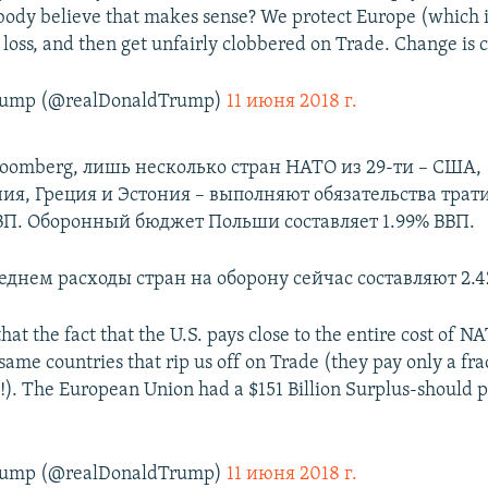
ody believe that makes sense? We protect Europe (which i
l loss, and then get unfairly clobbered on Trade. Change is
Trump (@realDonaldTrump)
11 июня 2018 г.
oomberg, лишь несколько стран НАТО из 29-ти – США,
ия, Греция и Эстония – выполняют обязательства трат
ВП. Оборонный бюджет Польши составляет 1.99% ВВП.
еднем расходы стран на оборону сейчас составляют 2.
that the fact that the U.S. pays close to the entire cost of 
ame countries that rip us off on Trade (they pay only a fra
!). The European Union had a $151 Billion Surplus-should
Trump (@realDonaldTrump)
11 июня 2018 г.