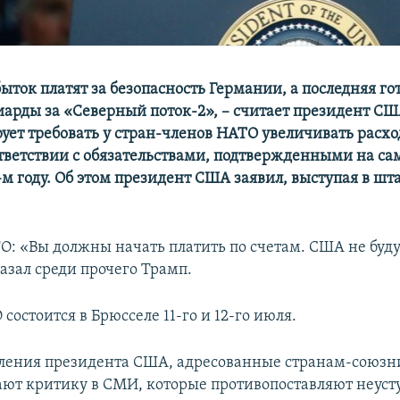
ыток платят за безопасность Германии, а последняя го
арды за «Северный поток-2», – считает президент СШ
ует требовать у стран-членов НАТО увеличивать расхо
ответствии с обязательствами, подтвержденными на с
-м году. Об этом президент США заявил, выступая в шт
О: «Вы должны начать платить по счетам. США не будут
казал среди прочего Трамп.
остоится в Брюсселе 11-го и 12-го июля.
ления президента США, адресованные странам-союзн
ют критику в СМИ, которые противопоставляют неуст