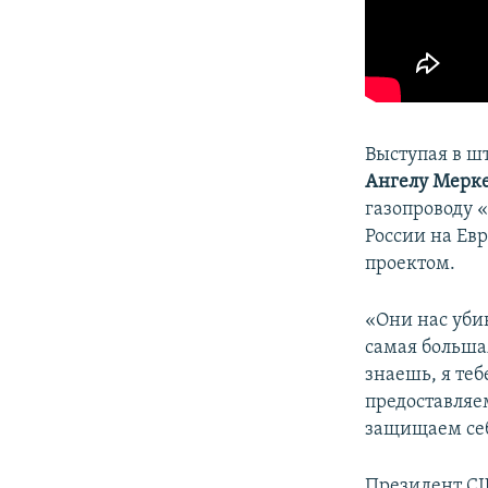
Выступая в ш
Ангелу Мерк
газопроводу 
России на Ев
проектом.
«Они нас уби
самая большая
знаешь, я те
предоставляем
защищаем себ
Президент СШ