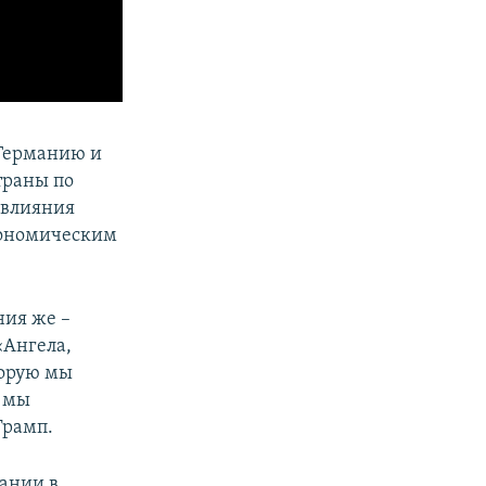
 Германию и
траны по
 влияния
экономическим
ния же –
«Ангела,
торую мы
о мы
Трамп.
мании в