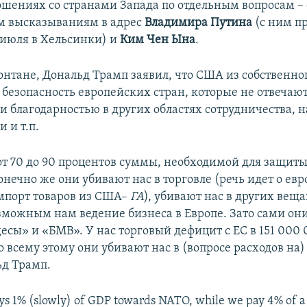
ошениях со странами Запада по отдельным вопросам – 
 высказываниям в адрес
Владимира Путина
(с ним п
6 июля в Хельсинки) и
Ким Чен Ына
.
онтане, Дональд Трамп заявил, что США из собственно
безопасность европейских стран, которые не отвечаю
и благодарностью в других областях сотрудничества, н
и и т.п.
т 70 до 90 процентов суммы, необходимой для защиты
онечно же они убивают нас в торговле (речь идет о ев
мпорт товаров из США–
ГА
), убивают нас в других вещ
зможным нам ведение бизнеса в Европе. Зато сами он
сы» и «БМВ». У нас торговый дефицит с ЕС в 151 000
о всему этому они убивают нас в (вопросе расходов на)
ьд Трамп.
ays 1% (slowly) of GDP towards NATO, while we pay 4% of 