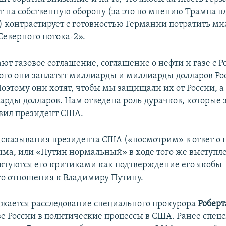
ат на собственную оборону (за это по мнению Трампа п
) контрастирует с готовностью Германии потратить м
Северного потока-2».
т газовое соглашение, соглашение о нефти и газе с Ро
ого они заплатят миллиарды и миллиарды долларов Ро
оэтому они хотят, чтобы мы защищали их от России, а
рды долларов. Нам отведена роль дурачков, которые з
аявил президент США.
сказывания президента США («посмотрим» в ответ о
ма, или «Путин нормальный» в ходе того же выступл
ктуются его критиками как подтверждение его якобы
о отношения к Владимиру Путину.
жается расследование специального прокурора
Робер
е России в политические процессы в США. Ранее спе