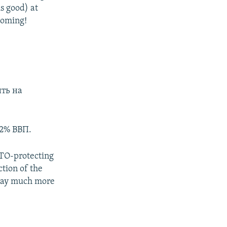
s good) at
 coming!
ить на
42% ВВП.
NATO-protecting
ction of the
 pay much more