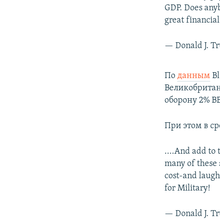
GDP. Does anyb
great financia
— Donald J. 
По
данным
Bl
Великобритан
оборону 2% В
При этом в ср
....And add to 
many of these s
cost-and laugh
for Military!
— Donald J. 