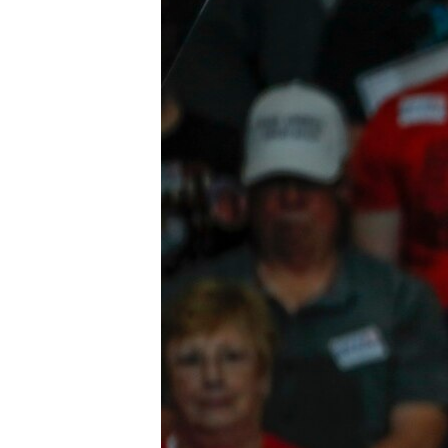
ПОБЕДИТЕЛЕЙ НЕ СУДЯТ?
КРЫМ.НЕПОКОРЕННЫЙ
ELIFBE
УКРАИНСКАЯ ПРОБЛЕМА КРЫМА