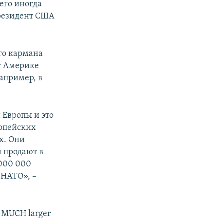
его иногда
резидент США
го кармана
т Америке
апример, в
 Европы и это
ропейских
ах. Они
и продают в
 000 000
 НАТО», –
a MUCH larger