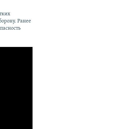
стких
орону. Ранее
опасность