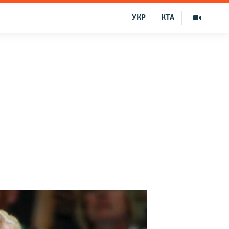
УКР
КТА