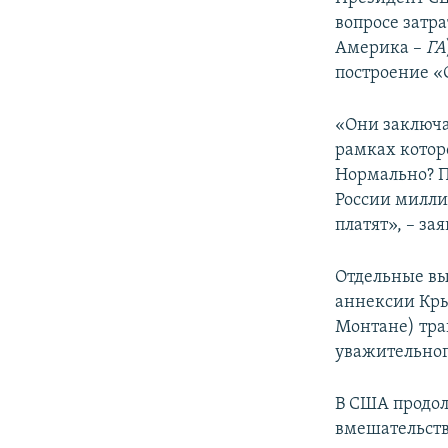
вопросе затр
Америка –
ГА
построение «
«Они заключаю
рамках котор
Нормально? П
России миллиа
платят», – з
Отдельные вы
аннексии Кры
Монтане) тра
уважительног
В США продол
вмешательств