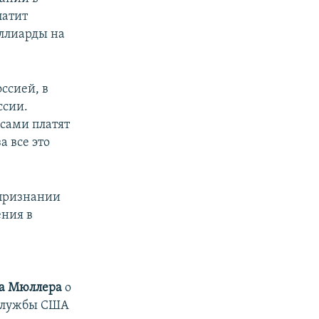
латит
иллиарды на
ссией, в
ссии.
 сами платят
а все это
 признании
ения в
та Мюллера
о
цслужбы США