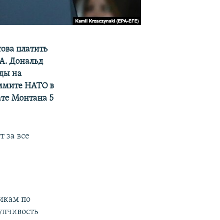
това платить
А. Дональд
ды на
аммите НАТО в
ате Монтана 5
 за все
икам по
упчивость