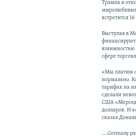
Трампа в отн
миролюбивым
встретится 1
Выступая в М
финансируют 
взаимностью 
сфере торговл
«Мы платим о
нормально. К
тарифах на и
сделали нево
США «Мерседе
долларов. И к
сказал Донал
....Germany p