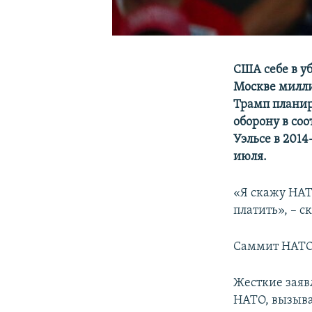
США себе в уб
Москве милли
Трамп планир
оборону в со
Уэльсе в 2014
июля.
«Я скажу НАТ
платить», – с
Саммит НАТО с
Жесткие заяв
НАТО, вызыва