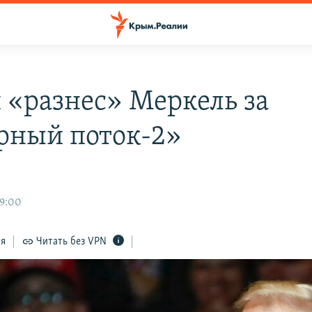
 «разнес» Меркель за
рный поток-2»
09:00
ся
Читать без VPN