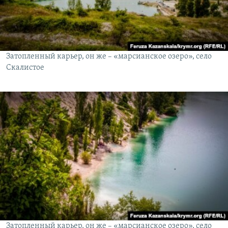
Затопленный карьер, он же – «марсианское озеро», село
Скалистое
Затопленный карьер, он же – «марсианское озеро», село