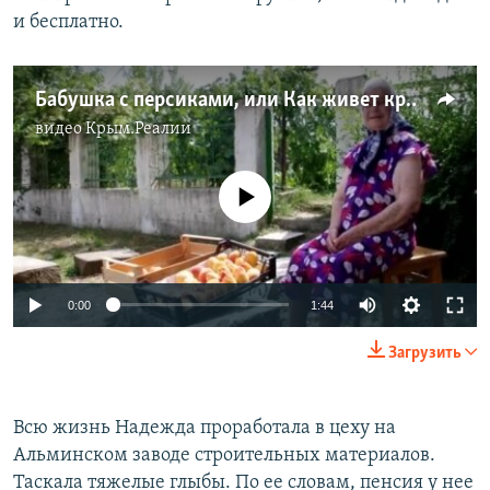
и бесплатно. ​
Бабушка с персиками, или Как живет крымское село у «марсианского озера» (видео)
видео
Крым.Реалии
No media source currently available
0:00
1:44
Загрузить
Всю жизнь Надежда проработала в цеху на
Альминском заводе строительных материалов.
Таскала тяжелые глыбы. По ее словам, пенсия у нее