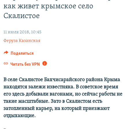
как живет крымское село
ПРИСОЕДИНЯЙТЕСЬ!
ПОБЕДИТЕЛЕЙ НЕ СУДЯТ?
Скалистое
КРЫМ.НЕПОКОРЕННЫЙ
ELIFBE
11 июля 2018, 10:45
УКРАИНСКАЯ ПРОБЛЕМА КРЫМА
Феруза Казанская
Все сайты RFE/RL
Поделиться
Читать без VPN
В селе Скалистое Бахчисарайского района Крыма
находятся залежи известняка. В советское время
его здесь добывали вагонами, но сейчас работы не
такие масштабные. Зато в Скалистом есть
затопленный карьер, на который приезжают
отдыхающие.