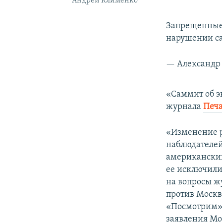
Андрей Клименко
Запрещенные 
нарушении с
— Александр 
«Саммит об эн
журнала
Печ
«Изменение р
наблюдателей
американский
ее исключили 
на вопросы ж
против Москв
«Посмотрим».
заявления Мос