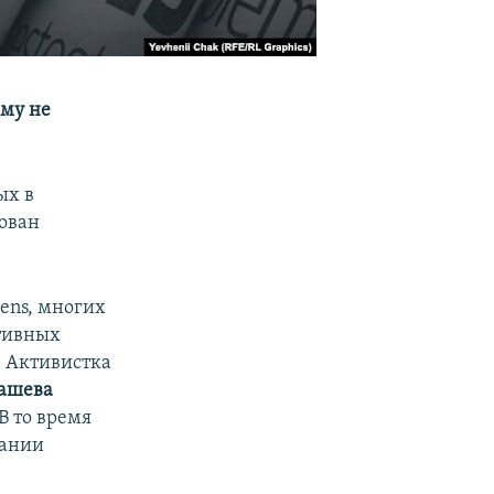
ему не
ых в
ован
ens, многих
тивных
. Активистка
ашева
В то время
пании