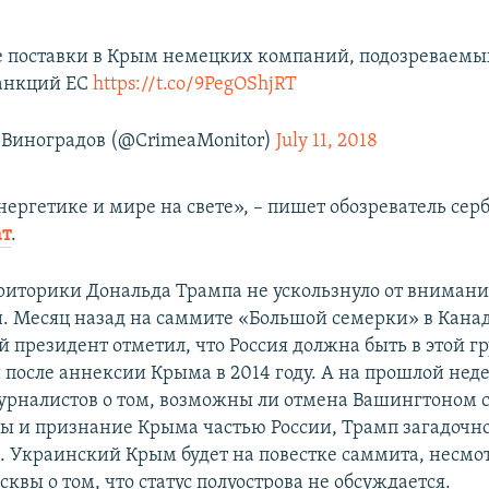
поставки в Крым немецких компаний, подозреваемы
анкций ЕС
https://t.co/9PegOShjRT
Виноградов (@CrimeaMonitor)
July 11, 2018
ергетике и мире на свете», – пишет обозреватель сер
ат
.
иторики Дональда Трампа не ускользнуло от внимани
. Месяц назад на саммите «Большой семерки» в Кана
 президент отметил, что Россия должна быть в этой гр
после аннексии Крыма в 2014 году. А на прошлой неде
урналистов о том, возможны ли отмена Вашингтоном 
ы и признание Крыма частью России, Трамп загадочно
 Украинский Крым будет на повестке саммита, несмо
квы о том, что статус полуострова не обсуждается.