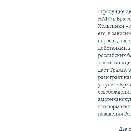
«Грядущие дв
НАТО в Брюсс
Хельсинки – 
его, в зависи
опросов, нас
действиями в
российских б
также санкций
дает Трампу 
разыграет наш
уступить Кры
освобождение
американскую
что нормальн
поведения Ро
Два 