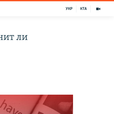
УКР
КТА
нит ли