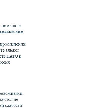
– немецкое
маковским​
.
нтироссийских
что альянс
ость НАТО к
оссия
 тревожными.
а стол не
ей слабости