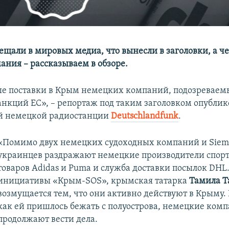
ещали в мировых медиа, что вынесли в заголовки, а ч
ания – рассказываем в обзоре.
 поставки в Крым немецких компаний, подозреваем
нкций ЕС», – репортаж под таким заголовком опублик
й немецкой радиостанции
Deutschlandfunk
.
«Помимо двух немецких судоходных компаний и Siem
украинцев раздражают немецкие производители спор
товаров Adidas и Puma и служба доставки посылок DHL
инициативы «Крым-SOS», крымская татарка
Тамила Т
возмущается тем, что они активно действуют в Крыму. 
как ей пришлось бежать с полуострова, немецкие ком
продолжают вести дела.