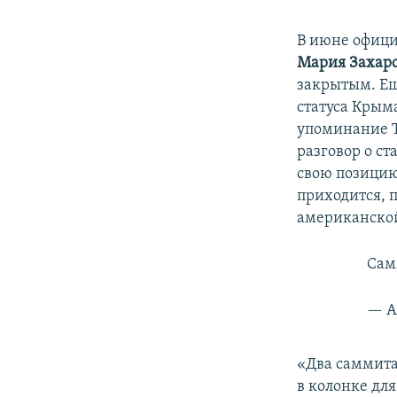
В июне офици
Мария Захар
закрытым. Ещ
статуса Крыма
упоминание Т
разговор о ст
свою позицию.
приходится, 
американско
Сам
— А
«Два саммита
в колонке дл