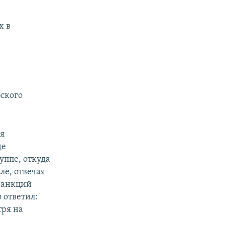
х в
бского
я
де
уппе, откуда
ле, отвечая
санкций
 ответил:
тря на