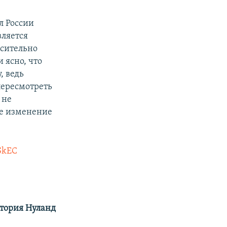
л России
вляется
осительно
 ясно, что
, ведь
пересмотреть
 не
ое изменение
LSkEC
тория Нуланд