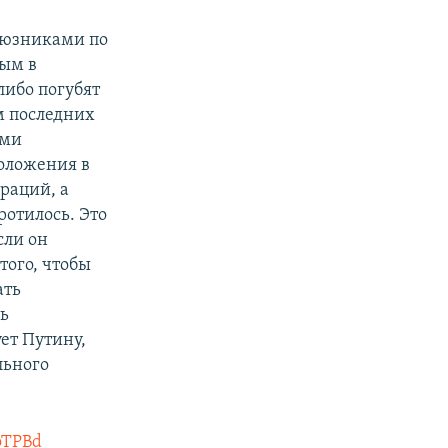
оюзниками по
ным в
либо погубят
ым последних
ыми
оложения в
раций, а
ротилось. Это
сли он
того, чтобы
ать
ть
ет Путину,
льного
7oTPBd