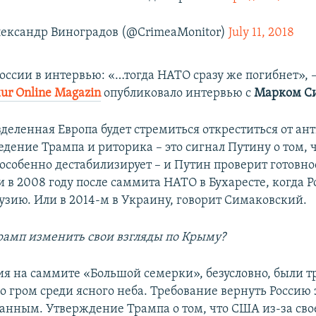
ександр Виноградов (@CrimeaMonitor)
July 11, 2018
России в интервью: «…тогда НАТО сразу же погибнет», 
ur Online Magazin
опубликовало интервью с
Марком Си
зделенная Европа будет стремиться откреститься от а
дение Трампа и риторика – это сигнал Путину о том, 
 особенно дестабилизирует – и Путин проверит готовн
и в 2008 году после саммита НАТО в Бухаресте, когда Р
рузию. Или в 2014-м в Украину, говорит Симаковский.
рамп изменить свои взгляды по Крыму?
ния на саммите «Большой семерки», безусловно, были
о гром среди ясного неба. Требование вернуть Россию з
ванным. Утверждение Трампа о том, что США из-за сво