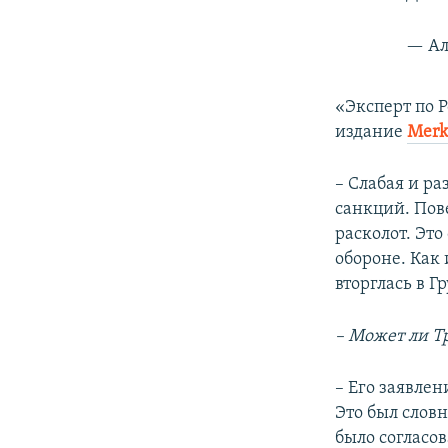
— Ал
«Эксперт по 
издание
Merk
– Слабая и ра
санкций. Пове
расколот. Это
обороне. Как 
вторглась в Г
– Может ли Т
– Его заявле
Это был словн
было согласо