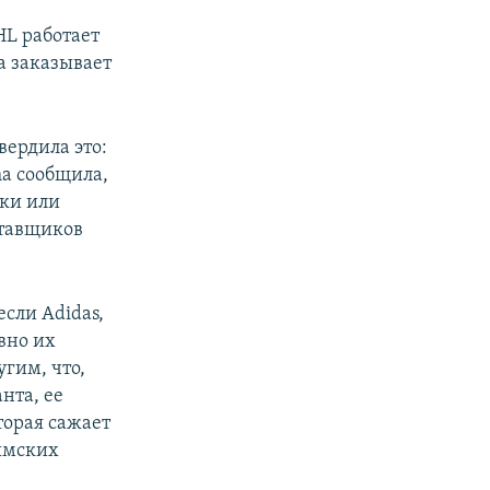
HL работает
а заказывает
вердила это:
a сообщила,
вки или
ставщиков
если Adidas,
вно их
гим, что,
нта, ее
торая сажает
рымских