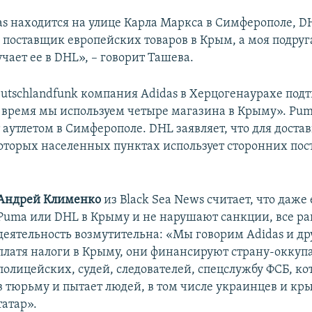
as находится на улице Карла Маркса в Симферополе, D
к поставщик европейских товаров в Крым, а моя подруг
чает ее в DHL», – говорит Ташева.
utschlandfunk компания Adidas в Херцогенаурахе подт
 время мы используем четыре магазина в Крыму». Pum
 аутлетом в Симферополе. DHL заявляет, что для доста
оторых населенных пунктах использует сторонних по
Андрей Клименко
из Black Sea News считает, что даже 
Puma или DHL в Крыму и не нарушают санкции, все ра
деятельность возмутительна: «Мы говорим Adidas и дру
платя налоги в Крыму, они финансируют страну-оккупа
полицейских, судей, следователей, спецслужбу ФСБ, ко
в тюрьму и пытает людей, в том числе украинцев и к
татар».