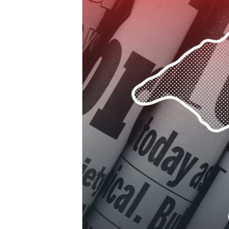
ПОБЕДИТЕЛЕЙ НЕ СУДЯТ?
КРЫМ.НЕПОКОРЕННЫЙ
ELIFBE
УКРАИНСКАЯ ПРОБЛЕМА КРЫМА