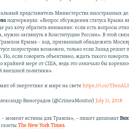
альный представитель Министерства иностранных де
ова
подчеркнула: «Вопрос обсуждения статуса Крыма я
е раз хочу обратить внимание: если есть вопросы отн
, нужно заглянуть в Конституцию России». В этой связи
рампом Крыма – ход, призванный обнадежить Москву
атусе полуострова возможен, только если Запад решит 
 Но, если говорить объективно, ждать такого поворота
по крайней мере от США, ведь это означало бы коренн
й внешней политики».
мит об энергетике и мире на свете
https://t.co/ThvnA
лександр Виноградов (@CrimeaMonitor)
July 11, 2018
 – момент истины для Трампа», – пишет дипломат
Вик
я газеты
The New York Times
.