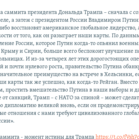
а саммита президента Дональда Трампа – сначала с с
еле, а затем с президентом России Владимиром Пути
либо восстановят американское глобальное лидерство, 
мости от того, как он разыграет наши карты. По данн
еление России, которое Путин когда-то опьянил военн
 Крыму и Сирии, больше всего беспокоит улучшение п
ольницах. И из-за четырех лет этих дорогостоящих опе
 и почти нулевого роста, правительство Путина обанк
значительное преимущество на встрече в Хельсинки, е
и карты так же успешно, как когда-то Рейган. Вместо 
м, простить вмешательство Путина в наши выборы и д
 от санкций, Трамп – с НАТО за спиной – может сдела
 дипломатию великой вновь, если он продемонстриру
ые отношения с нами требуют цивилизованного глоба
ссии».
саммита - момент истины для Трампа
https://t.co/fVsh