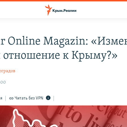
r Online Magazin: «Изме
 отношение к Крыму?»
оградов
:00
ся
Читать без VPN