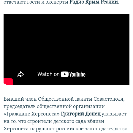
отвечают гости и эксперты
Радио Крым.Реалии
.
Бывший член Общественной палаты Севастополя,
председатель общественной организации
«Граждане Херсонеса»
Григорий Донец
указывает
на то, что строители детского сада вблизи
Херсонеса нарушают российское законодательство.