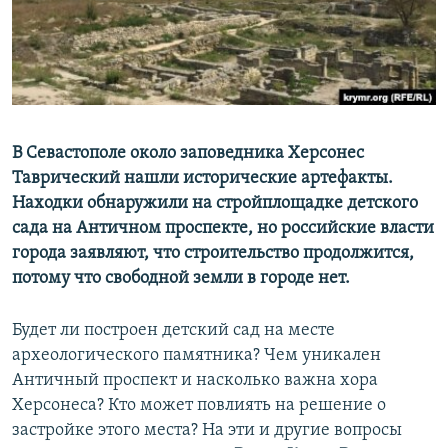
ПРИСОЕДИНЯЙТЕСЬ!
ПОБЕДИТЕЛЕЙ НЕ СУДЯТ?
КРЫМ.НЕПОКОРЕННЫЙ
ELIFBE
УКРАИНСКАЯ ПРОБЛЕМА КРЫМА
Все сайты RFE/RL
В Севастополе около заповедника Херсонес
Таврический нашли исторические артефакты.
Находки обнаружили на стройплощадке детского
сада на Античном проспекте, но российские власти
города заявляют, что строительство продолжится,
потому что свободной земли в городе нет.
Будет ли построен детский сад на месте
археологического памятника? Чем уникален
Античный проспект и насколько важна хора
Херсонеса? Кто может повлиять на решение о
застройке этого места? На эти и другие вопросы