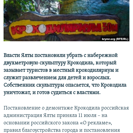
ПРИСОЕДИНЯЙТЕСЬ!
ПОБЕДИТЕЛЕЙ НЕ СУДЯТ?
КРЫМ.НЕПОКОРЕННЫЙ
ELIFBE
УКРАИНСКАЯ ПРОБЛЕМА КРЫМА
Все сайты RFE/RL
Власти Ялты постановили убрать с набережной
двухметровую скульптуру Крокодила, который
зазывает туристов в местный крокодиляриум и
служит развлечением для детей и взрослых.
Собственник скульптуры опасается, что Крокодила
уничтожат, и готов судиться с властями.
Постановление о демонтаже Крокодила российская
администрация Ялты приняла 11 июля – на
основании российского закона «О рекламе»,
правил благоустройства города и постановления