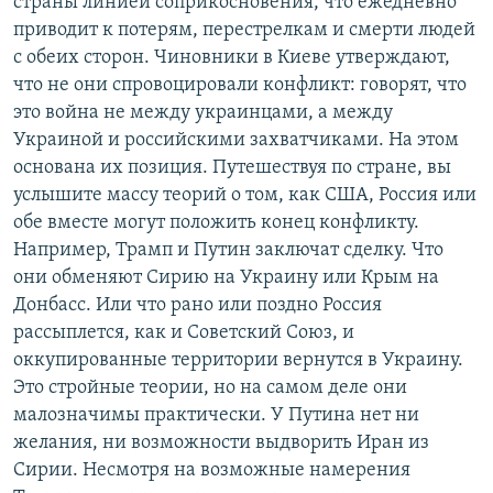
страны линией соприкосновения, что ежедневно
приводит к потерям, перестрелкам и смерти людей
с обеих сторон. Чиновники в Киеве утверждают,
что не они спровоцировали конфликт: говорят, что
это война не между украинцами, а между
Украиной и российскими захватчиками. На этом
основана их позиция. Путешествуя по стране, вы
услышите массу теорий о том, как США, Россия или
обе вместе могут положить конец конфликту.
Например, Трамп и Путин заключат сделку. Что
они обменяют Сирию на Украину или Крым на
Донбасс. Или что рано или поздно Россия
рассыплется, как и Советский Союз, и
оккупированные территории вернутся в Украину.
Это стройные теории, но на самом деле они
малозначимы практически. У Путина нет ни
желания, ни возможности выдворить Иран из
Сирии. Несмотря на возможные намерения