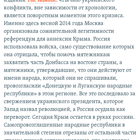
издании
The Atlantic
. «Начало украинского
конфликта, вне зависимости от хронологии,
является поворотным моментом этого кризиса.
Именно здесь весной 2014 года Москва
организовала сомнительной легитимности
референдум для аннексии Крыма. Россия
использовала войска, само существование которых
она отрицала, чтобы помочь мятежникам
захватить часть Донбасса на востоке страны, а
мятежники, утверждавшие, что они действуют от
имени народа, который они не спрашивали,
провозгласили «Донецкую и Луганскую народные
республики» в этом регионе. Все это последовало за
свержением украинского президента, которое
Запад назвал революцией, а Россия осудила как
переворот. Сегодня Крым остается в руках россиян.
Самопровозглашенные народные республики в
значительной степени отрезаны от остальной части