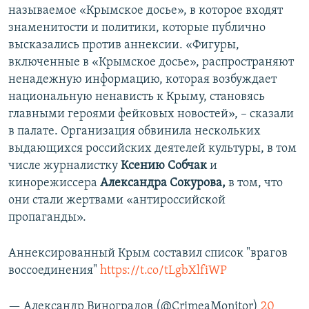
называемое «Крымское досье», в которое входят
знаменитости и политики, которые публично
высказались против аннексии. «Фигуры,
включенные в «Крымское досье», распространяют
ненадежную информацию, которая возбуждает
национальную ненависть к Крыму, становясь
главными героями фейковых новостей», – сказали
в палате. Организация обвинила нескольких
выдающихся российских деятелей культуры, в том
числе журналистку
Ксению Собчак
и
кинорежиссера
Александра Сокурова,
в том, что
они стали жертвами «антироссийской
пропаганды».
Аннексированный Крым составил список "врагов
воссоединения"
https://t.co/tLgbXlfiWP
— Александр Виноградов (@CrimeaMonitor)
20