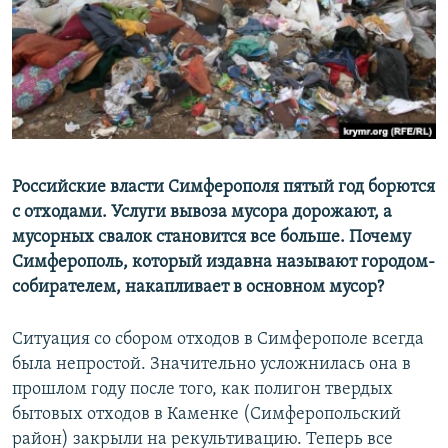
ПРИСОЕДИНЯЙТЕСЬ!
ПОБЕДИТЕЛЕЙ НЕ СУДЯТ?
КРЫМ.НЕПОКОРЕННЫЙ
ELIFBE
УКРАИНСКАЯ ПРОБЛЕМА КРЫМА
Все сайты RFE/RL
Российские власти Симферополя пятый год борются
с отходами. Услуги вывоза мусора дорожают, а
мусорных свалок становится все больше. Почему
Симферополь, который издавна называют городом-
собирателем, накапливает в основном мусор?
Ситуация со сбором отходов в Симферополе всегда
была непростой. Значительно усложнилась она в
прошлом году после того, как полигон твердых
бытовых отходов в Каменке (Симферопольский
район) закрыли на рекультивацию. Теперь все