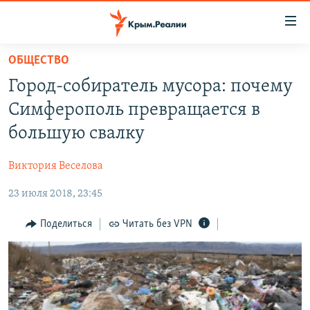
Доступность
ссылки
Вернуться
ОБЩЕСТВО
к
НОВОСТИ
Город-собиратель мусора: почему
основному
СПЕЦПРОЕКТЫ
содержанию
Симферополь превращается в
ВОДА
Вернутся
ГРУЗ 200
большую свалку
к
ИСТОРИЯ
КАРТА ВОЕННЫХ ОБЪЕКТОВ КРЫМА
главной
Виктория Веселова
ЕЩЕ
11 ЛЕТ ОККУПАЦИИ КРЫМА. 11 ИСТОРИЙ СОПРОТИВЛЕНИЯ
навигации
Вернутся
23 июля 2018, 23:45
РАДІО СВОБОДА
ИНТЕРАКТИВ
к
КАК ОБОЙТИ БЛОКИРОВКУ
ИНФОГРАФИКА
Поделиться
Читать без VPN
поиску
ТЕЛЕПРОЕКТ КРЫМ.РЕАЛИИ
Українською
СОВЕТЫ ПРАВОЗАЩИТНИКОВ
Qırımtatar
ПРОПАВШИЕ БЕЗ ВЕСТИ