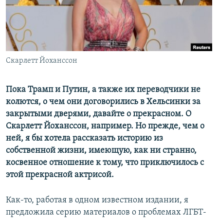
ПРИСОЕДИНЯЙТЕСЬ!
ПОБЕДИТЕЛЕЙ НЕ СУДЯТ?
КРЫМ.НЕПОКОРЕННЫЙ
ELIFBE
Скарлетт Йоханссон
УКРАИНСКАЯ ПРОБЛЕМА КРЫМА
Все сайты RFE/RL
Пока Трамп и Путин, а также их переводчики не
колются, о чем они договорились в Хельсинки за
закрытыми дверями, давайте о прекрасном. О
Скарлетт Йоханссон, например. Но прежде, чем о
ней, я бы хотела рассказать историю из
собственной жизни, имеющую, как ни странно,
косвенное отношение к тому, что приключилось с
этой прекрасной актрисой.​
Как-то, работая в одном известном издании, я
предложила серию материалов о проблемах ЛГБТ-