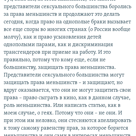
представители сексуального большинства боролись
за права меньшинств и продолжают это делать
сегодня, когда право на однополые браки вызывает
все еще споры во многих странах (о России вообще
молчу), как и право усыновления детей
однополыми парами, как и дискриминация
трансгендеров при приеме на работу. И это
правильно, потому что кому еще, если не
большинству, защищать права меньшинства.
Представители сексуального большинства могут
защищать права меньшинств – и защищают, но
вдруг оказывается, что они не могут защитить свои
права – право сыграть в кино, как в данном случае,
роль меньшинства. Или написать статью, как в
моем случае, о геях. Потому что они – не они. И
при этом им неловко, они стесняются апеллировать
к тому самому равенству прав, за которое борются
меньшинства и они сами в интересах меньшинств.