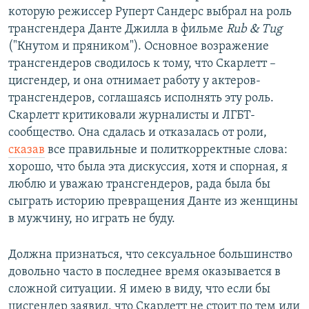
которую режиссер Руперт Сандерс выбрал на роль
трансгендера Данте Джилла в фильме
Rub & Tug
("Кнутом и пряником"). Основное возражение
трансгендеров сводилось к тому, что Скарлетт –
цисгендер, и она отнимает работу у актеров-
трансгендеров, соглашаясь исполнять эту роль.
Скарлетт критиковали журналисты и ЛГБТ-
сообщество. Она сдалась и отказалась от роли,
сказав
все правильные и политкорректные слова:
хорошо, что была эта дискуссия, хотя и спорная, я
люблю и уважаю трансгендеров, рада была бы
сыграть историю превращения Данте из женщины
в мужчину, но играть не буду.
Должна признаться, что сексуальное большинство
довольно часто в последнее время оказывается в
сложной ситуации. Я имею в виду, что если бы
цисгендер заявил, что Скарлетт не стоит по тем или