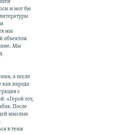
ашей
осы и мог бы
 литературы
 и
тя мы
ей объектом
ение. Мы
д
ния, а после
е как народа
грация с
: «Герой тот,
абля. После
ющей мыслью
м
ся в тени