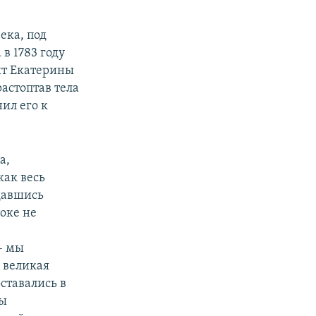
ека, под
 в 1783 году
ит Екатерины
астоптав тела
ил его к
а,
как весь
ддавшись
оке не
– мы
 великая
ставались в
ны