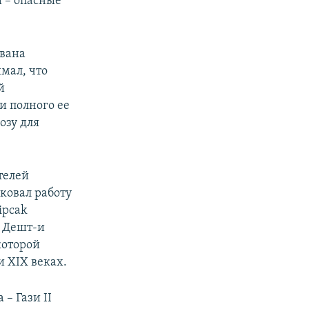
ы – опасные
ивана
мал, что
й
и полного ее
озу для
телей
ковал работу
ipcak
и Дешт-и
которой
и XIX веках.
– Гази II