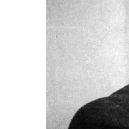
ПОБЕДИТЕЛЕЙ НЕ СУДЯТ?
КРЫМ.НЕПОКОРЕННЫЙ
ELIFBE
УКРАИНСКАЯ ПРОБЛЕМА КРЫМА