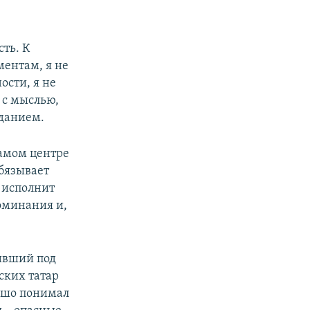
ть. К
ментам, я не
ости, я не
х с мыслью,
вданием.
самом центре
бязывает
а исполнит
оминания и,
живший под
ских татар
ошо понимал