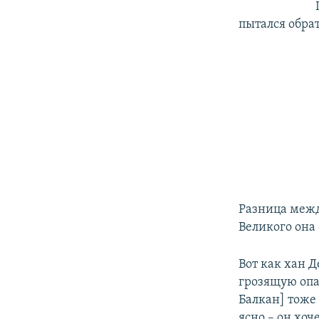
пытался обра
Разница межд
Великого она 
Вот как хан Д
грозящую опа
Балкан] тоже
ясно – он хоч