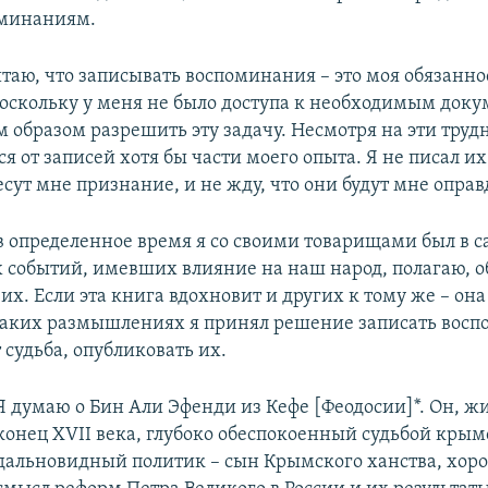
минаниям.
таю, что записывать воспоминания – это моя обязаннос
оскольку у меня не было доступа к необходимым доку
образом разрешить эту задачу. Несмотря на эти трудн
я от записей хотя бы части моего опыта. Я не писал и
сут мне признание, и не жду, что они будут мне опра
о в определенное время я со своими товарищами был в 
 событий, имевших влияние на наш народ, полагаю, о
их. Если эта книга вдохновит и других к тому же – он
 таких размышлениях я принял решение записать восп
 судьба, опубликовать их.
Я думаю о Бин Али Эфенди из Кефе [Феодосии]*. Он, 
конец XVII века, глубоко обеспокоенный судьбой крым
дальновидный политик – сын Крымского ханства, хор