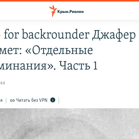
- for backrounder Джафер
мет: «Отдельные
минания». Часть 1
:44
ся
Читать без VPN