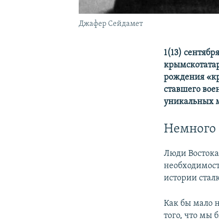
Джафер Сейдамет
1(13) сентябр
крымскотатар
рождения «кр
ставшего вое
уникальных 
Немного
Люди Востока
необходимост
истории стал
Как бы мало 
того, что мы