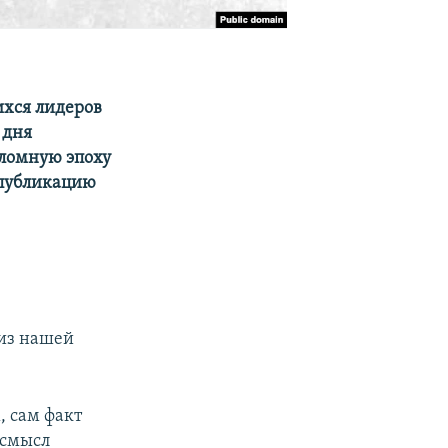
ихся лидеров
 дня
еломную эпоху
 публикацию
лиз нашей
, сам факт
 смысл