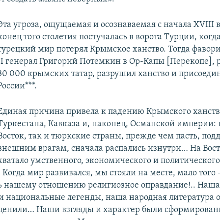
Эта угроза, ощущаемая и осознаваемая с начала XVIII в
конец того столетия постучалась в ворота Турции, когда
турецкий мир потерял Крымское ханство. Тогда фавор
II генерал Григорий Потемкин в Ор-Капы [Перекопе], р
30 000 крымских татар, разрушил ханство и присоедин
России***.
Единая причина привела к падению Крымского ханств
Туркестана, Кавказа и, наконец, Османской империи: 
Восток, так и тюркские страны, прежде чем пасть, по
внешним врагам, сначала распались изнутри… На Вост
хватало умственного, экономического и политического
Когда мир развивался, мы стояли на месте, мало того 
ь нашему отношению религиозное оправдание!.. Наша
и национальные легенды, наша народная литература о
оценили… Наши взгляды и характер были сформирова