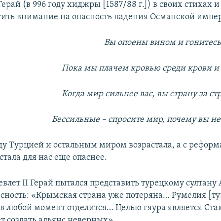
Герай (в 996 году хиджры [1587/88 г.]) в своих стихах 
тить внимание на опасность падения Османской импе
Вы опоены вином и гонитесь
Пока мы плачем кровью среди крови и 
Когда мир сильнее вас, вы страну за ст
Бессильные – спросите мир, почему вы н
у Турцией и остальным миром возрастала, а с рефор
стала для нас еще опаснее.
евлет II Герай пытался представить турецкому султану 
сность: «Крымская страна уже потеряна… Румелия [ту
 в любой момент отделится… Целью гяура является Стам
ет создать альянс неверных».