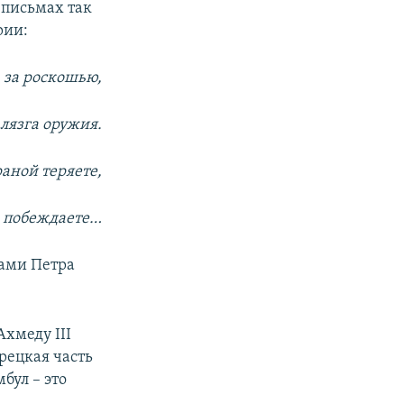
и письмах так
рии:
 за роскошью,
лязга оружия.
раной теряете,
е побеждаете…
мами Петра
Ахмеду III
рецкая часть
бул – это