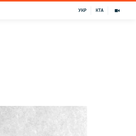
УКР
КТА