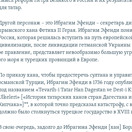
смысл реформ Петра Великого в России и их результат
для татар.​
Другой персонаж – это Ибрагим Эфенди – секретарь д
крымского хана Фетиха II Герая. Ибрагим Эфенди пони
Россия, которая решилась вступить на путь европейско
цивилизации, после ликвидации гетманской Украины 
вое правление, представляет невообразимо большую угр
го моря и турецких провинций в Европе.
По приказу хана, чтобы предостеречь султана и управи
османской Турции, Ибрагим Эфенди в 1736 году опубли
под названием «Tevarih-i Tatar Han Dagestan ve Dest-i K
Ulkeleri» [«История татарских ханов стран Дагестана 
Кипчака»]**, в которой точно предсказал катастрофу, с 
должно было столкнуться турецкое государство в XVIII 
В свою очередь, задолго до Ибрагима Эфенди [хан] Бора 