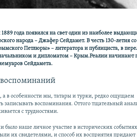
я 1889 года появился на свет один из наиболее выдающ
ского народа – Джафер Сейдамет. В честь 130-летия со
ымского Петлюры» – литератора и публициста, в пер
начальником и дипломатом – Крым.Реалии начинают
мемуаров Сейдамета.
 воспоминаний
, а в особенности мы, татары и турки, редко ощущаем
ь записывать воспоминания. Оттого тщательный ана
кивается с трудностями.
ни было наше личное участие в исторических событиях
 были их свидетелями, и способ их восприятия придают