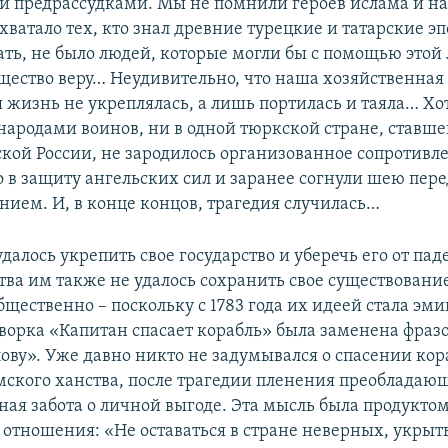
 предрассудками. Мы не помнили героев ислама и н
ватало тех, кто знал древние турецкие и татарские эп
ать, не было людей, которые могли бы с помощью этой
бщество веру… Неудивительно, что наша хозяйственная
 жизнь не укреплялась, а лишь портилась и таяла… Хо
 народами воинов, ни в одной тюркской стране, ставш
ской России, не зародилось организованное сопротивл
о в защиту ангельских сил и заранее согнули шею пере
нием. И, в конце концов, трагедия случилась…
алось укрепить свое государство и уберечь его от паде
тва им также не удалось сохранить свое существовани
бщественно – поскольку с 1783 года их идеей стала эми
ворка «Капитан спасает корабль» была заменена фразой
лову». Уже давно никто не задумывался о спасении кор
ского ханства, после трагедии пленения преоблада
ная забота о личной выгоде. Эта мысль была продукто
 отношения: «Не оставаться в стране неверных, укрыть