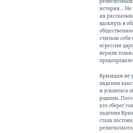
религиозными
истории… Не х
их рассказыв
вдохнуть в о
общественная
считали себя
агрессии цар
верили тольк
предопределе
Крымцам не уд
падения ханс
и усилиться о
родины. Пого
кто сберег го
падения Крым
стала постоян
религиозного