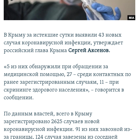
ПРИСОЕДИНЯЙТЕСЬ!
ПОБЕДИТЕЛЕЙ НЕ СУДЯТ?
КРЫМ.НЕПОКОРЕННЫЙ
ELIFBE
В Крыму за истекшие сутки выявили 43 новых
УКРАИНСКАЯ ПРОБЛЕМА КРЫМА
случая коронавирусной инфекции, утверждает
Все сайты RFE/RL
российский глава Крыма
Сергей Аксенов.
«5 из них обнаружили при обращении за
медицинской помощью, 27 – среди контактных по
ранее зарегистрированным случаям, 11 – при
скрининге здорового населения», – говорится в
сообщении.
По данным властей, всего в Крыму
зарегистрировано 2625 случаев новой
коронавирусной инфекции. 91 из них завозной из-
за границы, 124 случая завезены из соседней