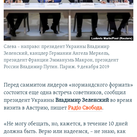
ПРИСОЕДИНЯЙТЕСЬ!
ПОБЕДИТЕЛЕЙ НЕ СУДЯТ?
КРЫМ.НЕПОКОРЕННЫЙ
ELIFBE
УКРАИНСКАЯ ПРОБЛЕМА КРЫМА
Все сайты RFE/RL
Слева – направо: президент Украины Владимир
Зеленский, канцлер Германии Ангела Меркель,
президент Франции Эммануэль Макрон, президент
России Владимир Путин. Париж. 9 декабря 2019
Перед саммитом лидеров «нормандского формата»
состоится еще одна встреча советников, сообщил
президент Украины
Владимир Зеленский
во время
визита в Австрию, пишет
Радіо Свобода
.
«Не могу обещать, но, кажется, в течение 10 дней
должна быть. Верю или надеемся, – не знаю, как