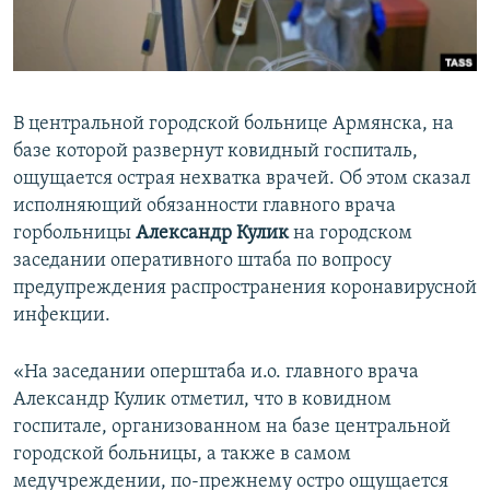
ПРИСОЕДИНЯЙТЕСЬ!
ПОБЕДИТЕЛЕЙ НЕ СУДЯТ?
КРЫМ.НЕПОКОРЕННЫЙ
ELIFBE
В центральной городской больнице Армянска, на
УКРАИНСКАЯ ПРОБЛЕМА КРЫМА
базе которой развернут ковидный госпиталь,
Все сайты RFE/RL
ощущается острая нехватка врачей. Об этом сказал
исполняющий обязанности главного врача
горбольницы
Александр Кулик
на городском
заседании оперативного штаба по вопросу
предупреждения распространения коронавирусной
инфекции.
«На заседании оперштаба и.о. главного врача
Александр Кулик отметил, что в ковидном
госпитале, организованном на базе центральной
городской больницы, а также в самом
медучреждении, по-прежнему остро ощущается