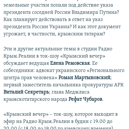
земельные участки попали под действие указа
президента соседней России Владимира Путина?
Как планирует действовать в ответ на указ
президента России Украина? И как этот документ
угрожает, в частности, крымским татарам?
Эти и другие актуальные темы в студии Радио
Крым.Реалии в ток-шоу «Крымский вечер»
обсуждает ведущая
Елена Ремовская
. Ее
собеседники: адвокат украинского «Регионального
центра прав человека»
Роман Мартыновский
;
первый заместитель начальника прокуратуры АРК
Виталий Секретарь
; глава Меджлиса
крымскотатарского народа
Рефат Чубаров
.
«Крымский вечер» – ток-шоу, которое выходит в
эфир на Радио Крым.Реалии в будни с 19.00 до
20.00 (с 18.00 до 19.00 по киевскому времени).