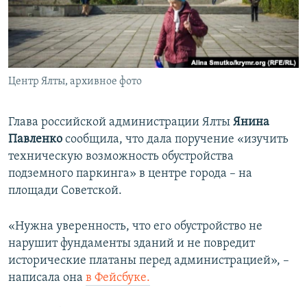
ПРИСОЕДИНЯЙТЕСЬ!
ПОБЕДИТЕЛЕЙ НЕ СУДЯТ?
КРЫМ.НЕПОКОРЕННЫЙ
ELIFBE
Центр Ялты, архивное фото
УКРАИНСКАЯ ПРОБЛЕМА КРЫМА
Все сайты RFE/RL
Глава российской администрации Ялты
Янина
Павленко
сообщила, что дала поручение «изучить
техническую возможность обустройства
подземного паркинга» в центре города – на
площади Советской.
«Нужна уверенность, что его обустройство не
нарушит фундаменты зданий и не повредит
исторические платаны перед администрацией», –
написала она
в Фейсбуке.