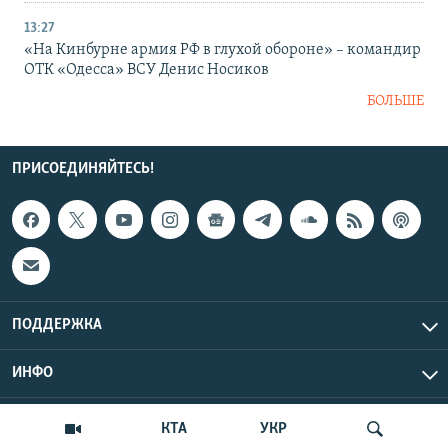
13:27
«На Кинбурне армия РФ в глухой обороне» – командир
ОТК «Одесса» ВСУ Денис Носиков
БОЛЬШЕ
ПРИСОЕДИНЯЙТЕСЬ!
ПОДДЕРЖКА
ИНФО
UTC+3
Copyright Крым.Реалии, 2026 | Все права защищены.
КТА
УКР