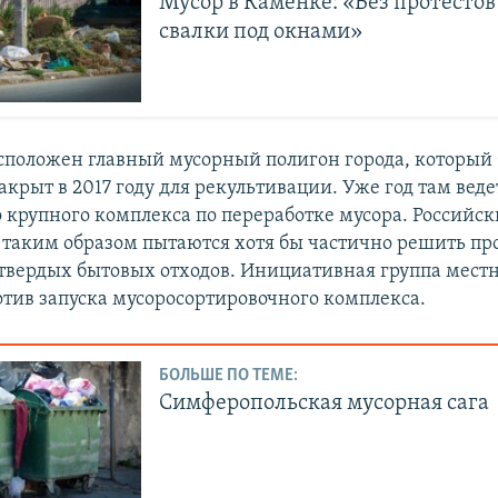
Мусор в Каменке: «Без протестов
свалки под окнами»
сположен главный мусорный полигон города, который
крыт в 2017 году для рекультивации. Уже год там веде
о крупного комплекса по переработке мусора. Российск
таким образом пытаются хотя бы частично решить пр
твердых бытовых отходов. Инициативная группа мест
отив запуска мусоросортировочного комплекса.
БОЛЬШЕ ПО ТЕМЕ:
Симферопольская мусорная сага