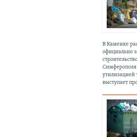
В Каменке ра
официально за
строительств
Симферополя 
утилизацией 
выступает пр