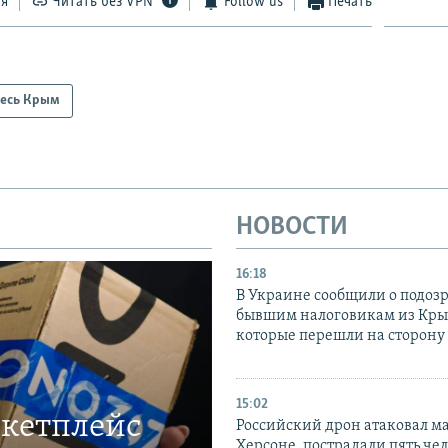
ся
Читать без VPN
Follow us
Печать
есь Крым
НОВОСТИ
16:18
В Украине сообщили о подоз
бывшим налоговикам из Кры
которые перешли на сторону
15:02
ркетплейс
Российский дрон атаковал м
Херсоне, пострадали пять чел