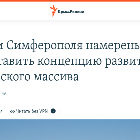
и Симферополя намерен
тавить концепцию разви
ского массива
:46
ся
Читать без VPN