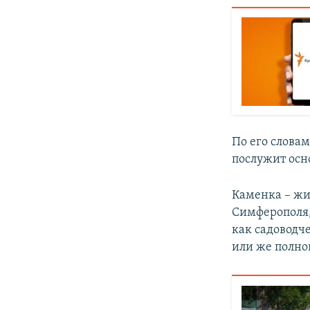
По его слова
послужит осн
Каменка – жи
Симферополя,
как садоводч
или же полно