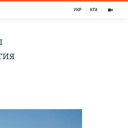
УКР
КТА
ы
тия