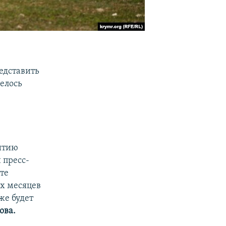
едставить
елось
итию
 пресс-
те
ех месяцев
же будет
ова.