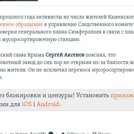
 прошлого года активисты из числа жителей Каменско
менное обращение
в управление Следственного комитет
оверки генерального плана Симферополя в связи с пл
м мусоросортировочную станцию.
ский глава Крыма
Сергей Аксенов
пояснял, что
овочный завод до сих пор не открыли из-за близости 
ы жители. Он не исключал переноса мусоросортирово
о.
ез блокировки и цензуры! Установить
прилож
лии для
iOS
і
Android
.