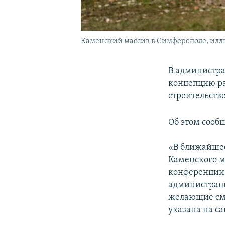
Каменский массив в Симферополе, илл
В администра
концепцию ра
строительств
Об этом сооб
«В ближайшее
Каменского м
конференции.
администраци
желающие смо
указана на са