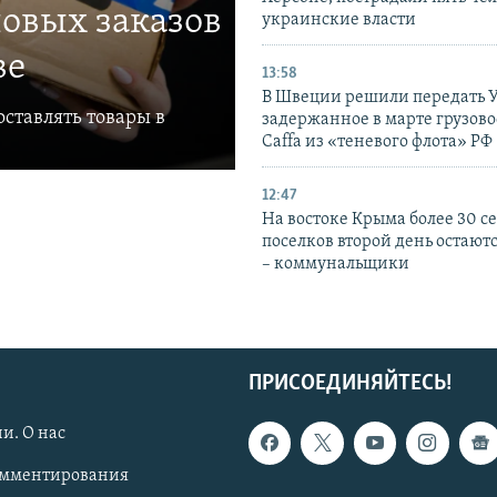
овых заказов
украинские власти
ве
13:58
В Швеции решили передать 
ставлять товары в
задержанное в марте грузово
Caffa из «теневого флота» РФ
12:47
На востоке Крыма более 30 се
поселков второй день остаютс
– коммунальщики
ПРИСОЕДИНЯЙТЕСЬ!
и. О нас
омментирования