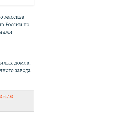
го массива
а России по
анами
жилых домов,
чного завода
ение