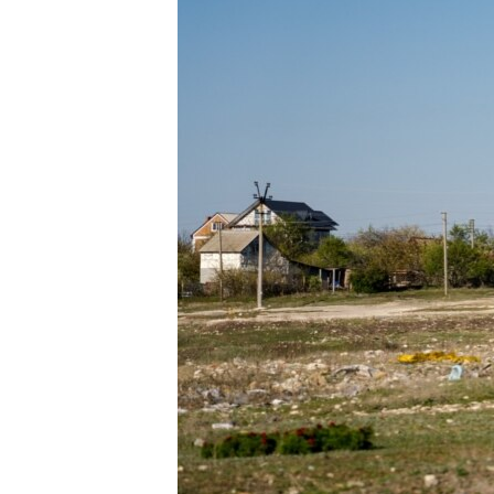
ПОБЕДИТЕЛЕЙ НЕ СУДЯТ?
КРЫМ.НЕПОКОРЕННЫЙ
ELIFBE
УКРАИНСКАЯ ПРОБЛЕМА КРЫМА