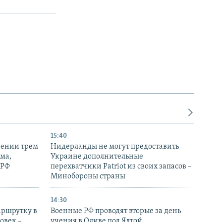
15:40
рении трем
Нидерланды не могут предоставить
ма,
Украине дополнительные
 РФ
перехватчики Patriot из своих запасов –
Минобороны страны
14:30
аршрутку в
Военные РФ проводят вторые за день
овек –
учения в Оливе под Ялтой