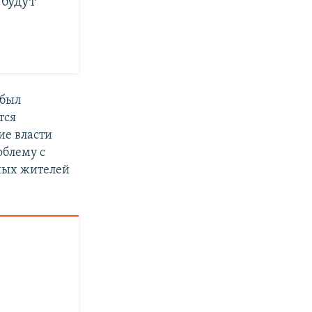
 будут
 был
тся
ие власти
облему с
ных жителей