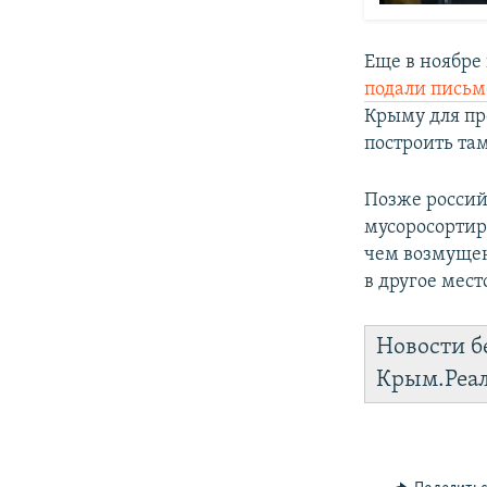
Еще в ноябре
подали пись
Крыму для пр
построить та
Позже россий
мусоросортир
чем возмущен
в другое мест
Новости б
Крым.Реа