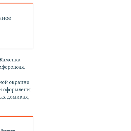
нное
 Каменка
мферополя.
чной окраине
ни оформлены
вых домиках,