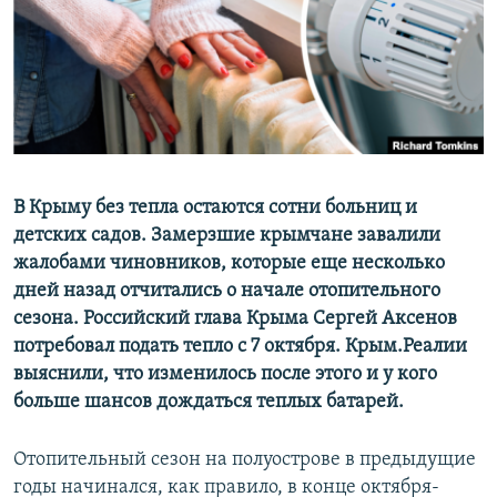
ПРИСОЕДИНЯЙТЕСЬ!
ПОБЕДИТЕЛЕЙ НЕ СУДЯТ?
КРЫМ.НЕПОКОРЕННЫЙ
ELIFBE
УКРАИНСКАЯ ПРОБЛЕМА КРЫМА
Все сайты RFE/RL
В Крыму без тепла остаются сотни больниц и
детских садов. Замерзшие крымчане завалили
жалобами чиновников, которые еще несколько
дней назад отчитались о начале отопительного
сезона. Российский глава Крыма Сергей Аксенов
потребовал подать тепло с 7 октября. Крым.Реалии
выяснили, что изменилось после этого и у кого
больше шансов дождаться теплых батарей.
Отопительный сезон на полуострове в предыдущие
годы начинался, как правило, в конце октября-