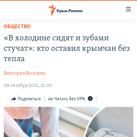
Доступность
ссылки
Вернуться
ОБЩЕСТВО
к
НОВОСТИ
«В холодине сидят и зубами
основному
СПЕЦПРОЕКТЫ
содержанию
стучат»: кто оставил крымчан без
ВОДА
Вернутся
ГРУЗ 200
тепла
к
ИСТОРИЯ
КАРТА ВОЕННЫХ ОБЪЕКТОВ КРЫМА
главной
Виктория Веселова
ЕЩЕ
11 ЛЕТ ОККУПАЦИИ КРЫМА. 11 ИСТОРИЙ СОПРОТИВЛЕНИЯ
навигации
Вернутся
08 октября 2021, 21:00
РАДІО СВОБОДА
ИНТЕРАКТИВ
к
КАК ОБОЙТИ БЛОКИРОВКУ
ИНФОГРАФИКА
Поделиться
Читать без VPN
поиску
ТЕЛЕПРОЕКТ КРЫМ.РЕАЛИИ
Українською
СОВЕТЫ ПРАВОЗАЩИТНИКОВ
Qırımtatar
ПРОПАВШИЕ БЕЗ ВЕСТИ