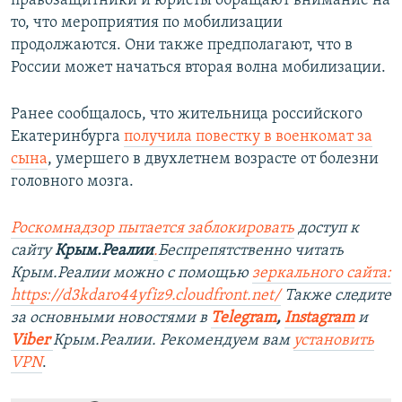
правозащитники и юристы обращают внимание на
то, что мероприятия по мобилизации
продолжаются. Они также предполагают, что в
России может начаться вторая волна мобилизации.
Ранее сообщалось, что жительница российского
Екатеринбурга
получила повестку в военкомат за
сына
, умершего в двухлетнем возрасте от болезни
головного мозга.
Роскомнадзор пытается заблокировать
доступ к
сайту
Крым.Реалии
.
Беспрепятственно читать
Крым.Реалии можно с помощью
зеркального сайта:
https://d3kdaro44yfiz9.cloudfront.net/
Также следите
за основными новостями в
Telegram
,
Instagram
и
Viber
Крым.Реалии. Рекомендуем вам
установить
VPN
.