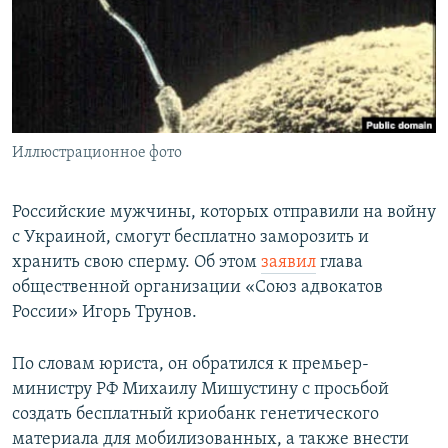
ПРИСОЕДИНЯЙТЕСЬ!
ПОБЕДИТЕЛЕЙ НЕ СУДЯТ?
КРЫМ.НЕПОКОРЕННЫЙ
ELIFBE
УКРАИНСКАЯ ПРОБЛЕМА КРЫМА
Все сайты RFE/RL
Иллюстрационное фото
Российские мужчины, которых отправили на войну
с Украиной, смогут бесплатно заморозить и
хранить свою сперму. Об этом
заявил
глава
общественной организации «Союз адвокатов
России» Игорь Трунов.
По словам юриста, он обратился к премьер-
министру РФ Михаилу Мишустину с просьбой
создать бесплатный криобанк генетического
материала для мобилизованных, а также внести