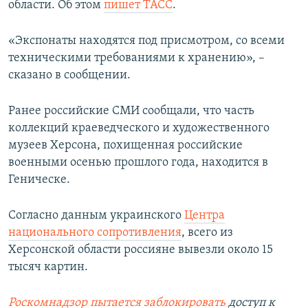
области. Об этом
пишет ТАСС
.
ПРИСОЕДИНЯЙТЕСЬ!
ПОБЕДИТЕЛЕЙ НЕ СУДЯТ?
КРЫМ.НЕПОКОРЕННЫЙ
«Экспонаты находятся под присмотром, со всеми
техническими требованиями к хранению», –
ELIFBE
сказано в сообщении.
УКРАИНСКАЯ ПРОБЛЕМА КРЫМА
Все сайты RFE/RL
Ранее российские СМИ сообщали, что часть
коллекций краеведческого и художественного
музеев Херсона, похищенная российские
военными осенью прошлого года, находится в
Геническе.
Согласно данным украинского
Центра
национального сопротивления
, всего из
Херсонской области россияне вывезли около 15
тысяч картин.
Р
оскомнадзор пытается заблокировать
доступ к