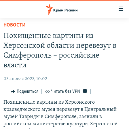
Доступность
ссылки
Вернуться
НОВОСТИ
к
НОВОСТИ
Похищенные картины из
основному
СПЕЦПРОЕКТЫ
содержанию
Херсонской области перевезут в
ВОДА
Вернутся
ГРУЗ 200
Симферополь – российские
к
ИСТОРИЯ
КАРТА ВОЕННЫХ ОБЪЕКТОВ КРЫМА
власти
главной
ЕЩЕ
11 ЛЕТ ОККУПАЦИИ КРЫМА. 11 ИСТОРИЙ СОПРОТИВЛЕНИЯ
навигации
03 апреля 2023, 10:02
Вернутся
РАДІО СВОБОДА
ИНТЕРАКТИВ
к
Поделиться
Читать без VPN
КАК ОБОЙТИ БЛОКИРОВКУ
ИНФОГРАФИКА
поиску
Похищенные картины из Херсонского
ТЕЛЕПРОЕКТ КРЫМ.РЕАЛИИ
Українською
краеведческого музея перевезут в Центральный
СОВЕТЫ ПРАВОЗАЩИТНИКОВ
музей Тавриды в Симферополе, заявили в
Qırımtatar
российском министерстве культуры Херсонской
ПРОПАВШИЕ БЕЗ ВЕСТИ