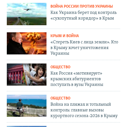
ВОЙНА РОССИИ ПРОТИВ УКРАИНЫ
Как Украина берет под контроль
«сухопутный коридор» в Крым
КРЫМ И ВОЙНА
«Стереть Киев с лица земли». Кто
в Крыму хочет уничтожения
Украины
ОБЩЕСТВО
Как Россия «мотивирует»
крымских абитуриентов
поступать в вузы Украины
ОБЩЕСТВО
Война на пляжах и тотальный
контроль: главные вызовы
курортного сезона-2026 в Крыму