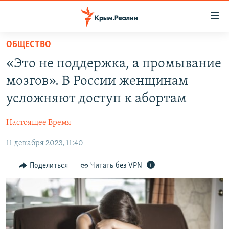
Доступность
ссылки
Вернуться
ОБЩЕСТВО
к
НОВОСТИ
«Это не поддержка, а промывание
основному
СПЕЦПРОЕКТЫ
содержанию
мозгов». В России женщинам
ВОДА
Вернутся
ГРУЗ 200
усложняют доступ к абортам
к
ИСТОРИЯ
КАРТА ВОЕННЫХ ОБЪЕКТОВ КРЫМА
главной
Настоящее Время
ЕЩЕ
11 ЛЕТ ОККУПАЦИИ КРЫМА. 11 ИСТОРИЙ СОПРОТИВЛЕНИЯ
навигации
Вернутся
11 декабря 2023, 11:40
РАДІО СВОБОДА
ИНТЕРАКТИВ
к
КАК ОБОЙТИ БЛОКИРОВКУ
ИНФОГРАФИКА
Поделиться
Читать без VPN
поиску
ТЕЛЕПРОЕКТ КРЫМ.РЕАЛИИ
Українською
СОВЕТЫ ПРАВОЗАЩИТНИКОВ
Qırımtatar
ПРОПАВШИЕ БЕЗ ВЕСТИ