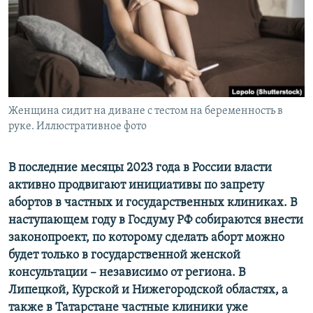
ПРИСОЕДИНЯЙТЕСЬ!
ПОБЕДИТЕЛЕЙ НЕ СУДЯТ?
КРЫМ.НЕПОКОРЕННЫЙ
ELIFBE
УКРАИНСКАЯ ПРОБЛЕМА КРЫМА
Все сайты RFE/RL
Женщина сидит на диване с тестом на беременность в
руке. Иллюстративное фото
В последние месяцы 2023 года в России власти
активно продвигают инициативы по запрету
абортов в частных и государственных клиниках. В
наступающем году в Госдуму РФ собираются внести
законопроект, по которому сделать аборт можно
будет только в государственной женской
консультации – независимо от региона. В
Липецкой, Курской и Нижегородской областях, а
также в Татарстане частные клиники уже