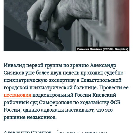
ПРИСОЕДИНЯЙТЕСЬ!
ПОБЕДИТЕЛЕЙ НЕ СУДЯТ?
КРЫМ.НЕПОКОРЕННЫЙ
ELIFBE
УКРАИНСКАЯ ПРОБЛЕМА КРЫМА
Все сайты RFE/RL
Инвалид первой группы по зрению Александр
Сизиков уже более двух недель проходит судебно-
психиатрическую экспертизу в Севастопольской
городской психиатрической больнице. Провести ее
постановил
подконтрольный России Киевский
районный суд Симферополя по ходатайству ФСБ
России, однако адвокаты настаивают, что это
решение незаконное.