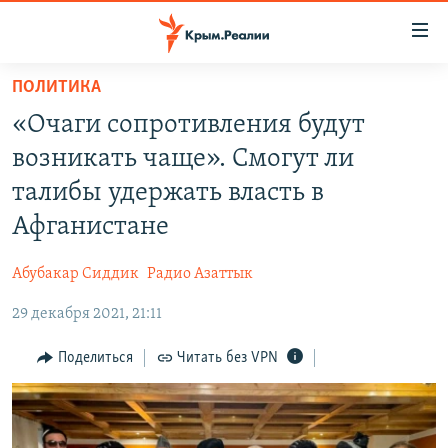
Доступность
ссылки
Вернуться
ПОЛИТИКА
к
НОВОСТИ
«Очаги сопротивления будут
основному
СПЕЦПРОЕКТЫ
содержанию
возникать чаще». Смогут ли
ВОДА
Вернутся
ГРУЗ 200
талибы удержать власть в
к
ИСТОРИЯ
КАРТА ВОЕННЫХ ОБЪЕКТОВ КРЫМА
Афганистане
главной
ЕЩЕ
11 ЛЕТ ОККУПАЦИИ КРЫМА. 11 ИСТОРИЙ СОПРОТИВЛЕНИЯ
навигации
Абубакар Сиддик
Радио Азаттык
Вернутся
РАДІО СВОБОДА
ИНТЕРАКТИВ
к
29 декабря 2021, 21:11
КАК ОБОЙТИ БЛОКИРОВКУ
ИНФОГРАФИКА
поиску
Поделиться
Читать без VPN
ТЕЛЕПРОЕКТ КРЫМ.РЕАЛИИ
Українською
СОВЕТЫ ПРАВОЗАЩИТНИКОВ
Qırımtatar
ПРОПАВШИЕ БЕЗ ВЕСТИ