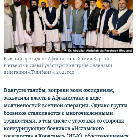
ПРИСОЕДИНЯЙТЕСЬ!
ПОБЕДИТЕЛЕЙ НЕ СУДЯТ?
КРЫМ.НЕПОКОРЕННЫЙ
ELIFBE
УКРАИНСКАЯ ПРОБЛЕМА КРЫМА
Все сайты RFE/RL
Бывший президент Афганистана Хамид Карзай
(четвертый слева) участвует во встрече с членами
делегации «Талибана». 2021 год
В августе талибы, вопреки всем ожиданиям,
захватили власть в Афганистане в ходе
молниеносной военной операции. Однако группа
боевиков сталкивается с многочисленными
трудностями, в том числе с угрозами со стороны
конкурирующих боевиков «Исламского
государства в Хорасане» (ИГ-Х), обостряющимися