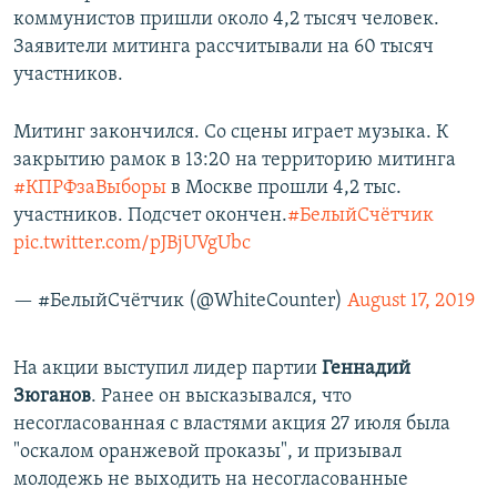
коммунистов пришли около 4,2 тысяч человек.
Заявители митинга рассчитывали на 60 тысяч
участников.
Митинг закончился. Со сцены играет музыка. К
закрытию рамок в 13:20 на территорию митинга
#КПРФзаВыборы
в Москве прошли 4,2 тыс.
участников. Подсчет окончен.
#БелыйСчётчик
pic.twitter.com/pJBjUVgUbc
— #БелыйСчётчик (@WhiteCounter)
August 17, 2019
На акции выступил лидер партии
Геннадий
Зюганов
. Ранее он высказывался, что
несогласованная с властями акция 27 июля была
"оскалом оранжевой проказы", и призывал
молодежь не выходить на несогласованные