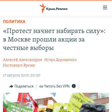
Доступность
ссылки
Вернуться
ПОЛИТИКА
к
НОВОСТИ
«Протест начнет набирать силу»:
основному
СПЕЦПРОЕКТЫ
содержанию
в Москве прошли акции за
ВОДА
Вернутся
ГРУЗ 200
честные выборы
к
ИСТОРИЯ
КАРТА ВОЕННЫХ ОБЪЕКТОВ КРЫМА
главной
Алексей Александров
Игорь Дорошенко
ЕЩЕ
11 ЛЕТ ОККУПАЦИИ КРЫМА. 11 ИСТОРИЙ СОПРОТИВЛЕНИЯ
навигации
Настоящее Время
Вернутся
РАДІО СВОБОДА
ИНТЕРАКТИВ
17 августа 2019, 20:30
к
КАК ОБОЙТИ БЛОКИРОВКУ
ИНФОГРАФИКА
поиску
Поделиться
Читать без VPN
ТЕЛЕПРОЕКТ КРЫМ.РЕАЛИИ
Українською
СОВЕТЫ ПРАВОЗАЩИТНИКОВ
Qırımtatar
ПРОПАВШИЕ БЕЗ ВЕСТИ