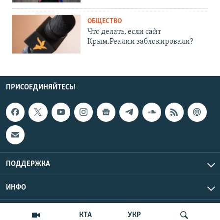
ОБЩЕСТВО
Что делать, если сайт
Крым.Реалии заблокировали?
ПРИСОЕДИНЯЙТЕСЬ!
ПОДДЕРЖКА
ИНФО
UTC+3
Copyright Крым.Реалии, 2026 | Все права защищены.
КТА
УКР