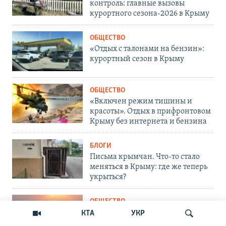
контроль: главные вызовы
курортного сезона-2026 в Крыму
ОБЩЕСТВО
«Отдых с талонами на бензин»:
курортный сезон в Крыму
ОБЩЕСТВО
«Включен режим тишины и
красоты». Отдых в прифронтовом
Крыму без интернета и бензина
БЛОГИ
Письма крымчан. Что-то стало
меняться в Крыму: где же теперь
укрыться?
ОБЩЕСТВО
«Угроз не видим»: в Крым на
КТА
УКР
отдых и оздоровление завезут