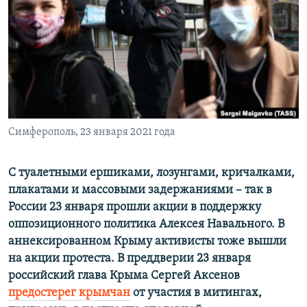
ПРИСОЕДИНЯЙТЕСЬ!
ПОБЕДИТЕЛЕЙ НЕ СУДЯТ?
КРЫМ.НЕПОКОРЕННЫЙ
ELIFBE
УКРАИНСКАЯ ПРОБЛЕМА КРЫМА
Все сайты RFE/RL
Симферополь, 23 января 2021 года
С туалетными ершиками, лозунгами, кричалками,
плакатами и массовыми задержаниями – так в
России 23 января прошли акции в поддержку
оппозиционного политика Алексея Навального. В
аннексированном Крыму активисты тоже вышли
на акции протеста. В преддверии 23 января
российский глава Крыма Сергей Аксенов
предостерег крымчан
от участия в митингах,