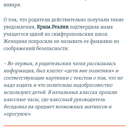
л
а
января.
а
й
й
д
О том, что родители действительно получали такие
д
уведомления,
Крым.Реалии
подтвердила мама
учащегося одной из симферопольских школ.
Женщина попросила не называть ее фамилию из
соображений безопасности:
– Во-первых, в родительских чатах рассылалась
информация, был хэштег «дети вне политики» и
соответствующие картинки с текстом о том, что не
надо ходить и что политсилы недобросовестно
используют детей. В начальных классах прошли
классные часы, где классный руководитель
беседовал на предмет возможных митингов и
«прогулок».