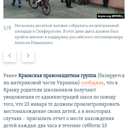
Несколько десятков человек собрались на центральной
1/9
площади в Симферополе. В этот день здесь должен был
пройти митинг в поддержку российского оппозиционера
Алексея Навального
П
С
р
л
е
е
д
д
Ранее
Крымская правозащитная группа
(базируется
ы
у
на материковой части Украины)
сообщила
, что в
д
ю
Крыму родители школьников получают
у
щ
уведомления от администраций школ по поводу
щ
и
того, что 23 января те должны проконтролировать
и
й
местонахождение своих детей, а в некоторых
й
с
случаях – присылать отчет о месте нахождения
с
л
детей каждые два часа в течение субботы 23