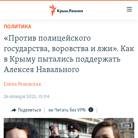
Доступность
ссылки
Вернуться
ПОЛИТИКА
к
НОВОСТИ
«Против полицейского
основному
СПЕЦПРОЕКТЫ
содержанию
государства, воровства и лжи». Как
ВОДА
Вернутся
ГРУЗ 200
в Крыму пытались поддержать
к
ИСТОРИЯ
КАРТА ВОЕННЫХ ОБЪЕКТОВ КРЫМА
Алексея Навального
главной
ЕЩЕ
11 ЛЕТ ОККУПАЦИИ КРЫМА. 11 ИСТОРИЙ СОПРОТИВЛЕНИЯ
навигации
Елена Ремовская
Вернутся
РАДІО СВОБОДА
ИНТЕРАКТИВ
к
26 января 2021, 15:04
КАК ОБОЙТИ БЛОКИРОВКУ
ИНФОГРАФИКА
поиску
Поделиться
Читать без VPN
ТЕЛЕПРОЕКТ КРЫМ.РЕАЛИИ
Українською
СОВЕТЫ ПРАВОЗАЩИТНИКОВ
Qırımtatar
ПРОПАВШИЕ БЕЗ ВЕСТИ