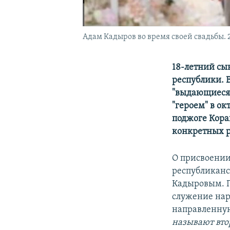
Адам Кадыров во время своей свадьбы. 
18-летний сы
республики. 
"выдающиеся 
"героем" в ок
поджоге Кора
конкретных р
О присвоении
республиканс
Кадыровым. П
служение нар
направленну
называют вто