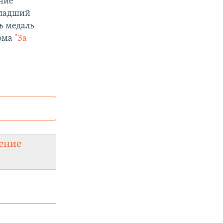
ение
младший
ь медаль
тома
"За
и
а:
ение
новить VPN