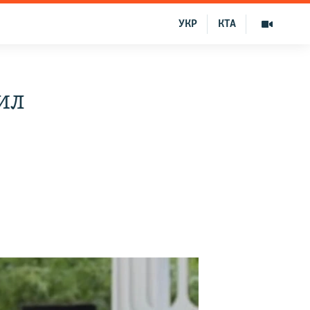
УКР
КТА
ил