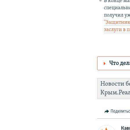
В конце м
специальн
получил уж
"Защитник
заслуги в
Что дел
Роскомнадз
Новости б
https://d2r
Крым.Реа
Telegram
I
.
Поделить
Кав