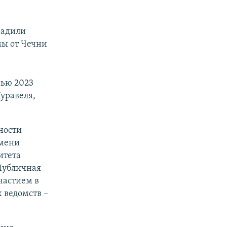
радили
мы от Чечни
нью 2023
уравеля,
ности
имени
итета
 Публичная
частием в
 ведомств –