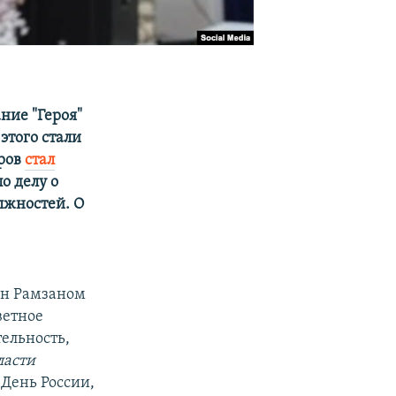
ние "Героя"
этого стали
ыров
стал
о делу о
лжностей. О
ан Рамзаном
ветное
ельность,
ласти
 День России,