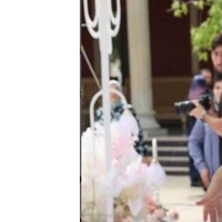
ПОБЕДИТЕЛЕЙ НЕ СУДЯТ?
КРЫМ.НЕПОКОРЕННЫЙ
ELIFBE
УКРАИНСКАЯ ПРОБЛЕМА КРЫМА