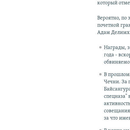
который отме
Вероятно, по
почетной гра
Адам Делимх
Награды, з
года - вско
обвиняемо
В прошлом
Чечни. За 
Байсангура
спецназа" 
активность
совещания
за что име