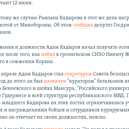
чают 12 июня.
 этому же случаю Рамзана Кадырова в этот же день наг
мотой от Минобороны. Об этом
сообщил
депутат Госду
анов.
вания и должности Адам Кадыров начал получать осе
ре после того, как
избил
в грозненском СИЗО Никиту Ж
го в сожжении Корана.
 апреле Адам Кадыров стал
секретарем
Совета безопас
год до этого он был
назначен
"куратором" батальонов 
 Беноевского и шейха Мансура, "Российского универс
в Гудермесе и всей структуры республиканского МВД.
 младшего Кадырова на этих постах ограничивалась у
х и награждениями бойцов и сотрудников курируемых
нно он отвечает на своих должностях, неясно.