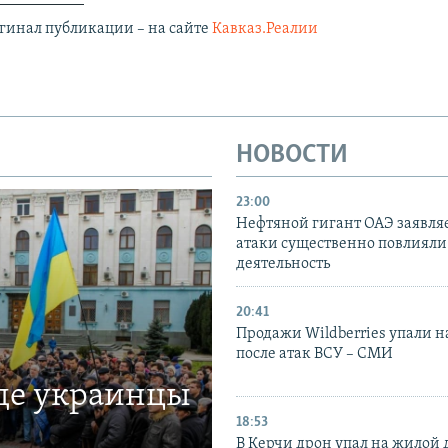
гинал публикации – на сайте
Кавказ.Реалии
НОВОСТИ
23:00
Нефтяной гигант ОАЭ заявляе
атаки существенно повлияли 
деятельность
20:41
Продажи Wildberries упали н
после атак ВСУ – СМИ
где украинцы
18:53
В Керчи дрон упал на жилой 