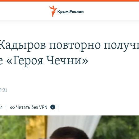
Кадыров повторно получ
е «Героя Чечни»
9:31
ся
Читать без VPN