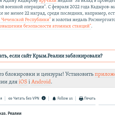
ая Адаму Кадырову
вручили
медаль "За вклад в провед
ой военной операции". С февраля 2022 года Кадыров-
е не менее 22 наград, среди последних, например, ест
 Чеченской Республики"
и золотая медаль Росэнергоа
 повышении безопасности атомных станций"
.
ать, если сайт Крым.Реалии заблокировали?
ор пытается заблокировать
Крым.Реали
зеркального сайт
ез блокировки и цензуры! Установить
прилож
smg816jzc8o.cloudfront.net/
лии для
iOS
і
Android
.
nstagram
Viber
Крым.Реалии
уста
ся
Читать без VPN
Follow us
Печать
каз. Реалии