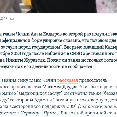
2025 год
н главы Чечни Адам Кадыров во второй раз получил зва
В официальной формулировке сказано, что поводом для 
заслуги перед государством". Впервые младший Кад
тябре 2023 года после избиения в СИЗО арестованного п
на Никиты Журавеля. Позже он занял несколько госдо
езультатах его деятельности не сообщается
.
 звания сыну главы Чечни
рассказал
председатель
кого правительства
Магомед Даудов
. Указ был подпис
омимо "выдающихся заслуг" он отметил также "безза
оду" со стороны Адама и "активную плодотворную деят
ю на всестороннюю поддержку СВО"
(так российские в
ржение в Украину – Прим.)
. Еще одной причиной стал